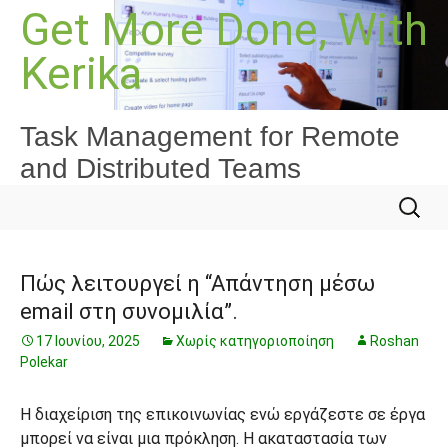
Μετάβαση
Get More Done, With
σε
Kerika
περιεχόμενο
Task Management for Remote
and Distributed Teams
Αναζήτ
για:
Πώς λειτουργεί η “Απάντηση μέσω
email στη συνομιλία”.
17 Ιουνίου, 2025
Χωρίς κατηγοριοποίηση
Roshan
Polekar
Η διαχείριση της επικοινωνίας ενώ εργάζεστε σε έργα
μπορεί να είναι μια πρόκληση. Η ακαταστασία των