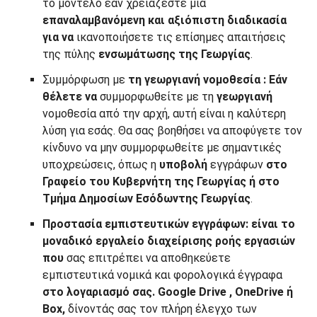
το μοντέλο εάν χρειάζεστε μια
επαναλαμβανόμενη και αξιόπιστη
διαδικασία
για να
ικανοποιήσετε τις επίσημες απαιτήσεις
της πύλης
ενσωμάτωσης της Γεωργίας
.
Συμμόρφωση με
τη γεωργιανή
νομοθεσία
:
Εάν
θέλετε να
συμμορφωθείτε με τη
γεωργιανή
νομοθεσία από την αρχή, αυτή είναι η καλύτερη
λύση για εσάς. Θα σας βοηθήσει να αποφύγετε τον
κίνδυνο να μην συμμορφωθείτε με σημαντικές
υποχρεώσεις, όπως η
υποβολή
εγγράφων
στο
Γραφείο του Κυβερνήτη της
Γεωργίας
ή στο
Τμήμα Δημοσίων Εσόδων
της Γεωργίας
.
Προστασία εμπιστευτικών εγγράφων:
είναι το
μοναδικό εργαλείο διαχείρισης ροής εργασιών
που
σας επιτρέπει να αποθηκεύετε
εμπιστευτικά νομικά και φορολογικά έγγραφα
στο λογαριασμό σας.
Google
Drive
, OneDrive ή
Box,
δίνοντάς σας τον πλήρη έλεγχο των