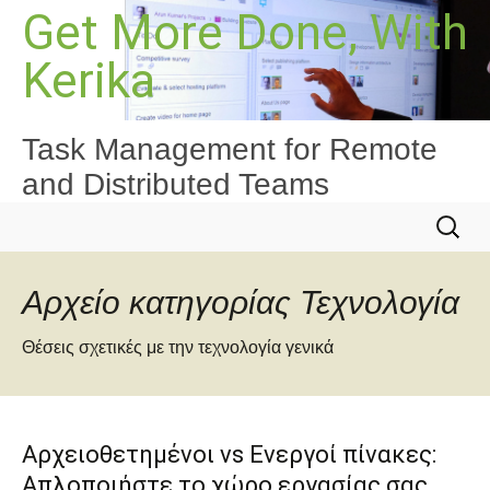
Μετάβαση
Get More Done, With
σε
Kerika
περιεχόμενο
Task Management for Remote
and Distributed Teams
Αναζήτ
για:
Αρχείο κατηγορίας Τεχνολογία
Θέσεις σχετικές με την τεχνολογία γενικά
Αρχειοθετημένοι vs Ενεργοί πίνακες:
Απλοποιήστε το χώρο εργασίας σας