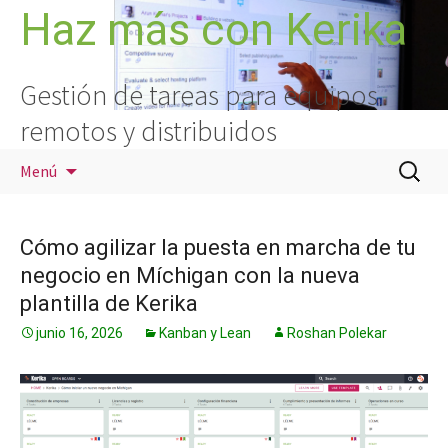
Saltar
Haz más con Kerika
al
contenido
Gestión de tareas para equipos
remotos y distribuidos
Buscar:
Menú
Cómo agilizar la puesta en marcha de tu
negocio en Míchigan con la nueva
plantilla de Kerika
junio 16, 2026
Kanban y Lean
Roshan Polekar