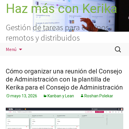
Saltar
Haz más con Kerika
al
contenido
Gestión de tareas para equipos
remotos y distribuidos
Buscar:
Menú
Cómo organizar una reunión del Consejo
de Administración con la plantilla de
Kerika para el Consejo de Administración
mayo 13, 2026
Kanban y Lean
Roshan Polekar