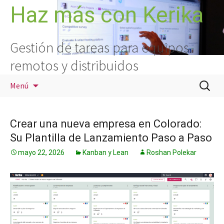
Saltar
Haz más con Kerika
al
contenido
Gestión de tareas para equipos
remotos y distribuidos
Buscar:
Menú
Crear una nueva empresa en Colorado:
Su Plantilla de Lanzamiento Paso a Paso
mayo 22, 2026
Kanban y Lean
Roshan Polekar