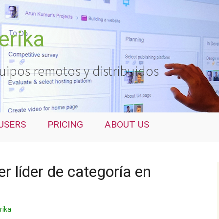
erika
uipos remotos y distribuidos
USERS
PRICING
ABOUT US
er líder de categoría en
rika