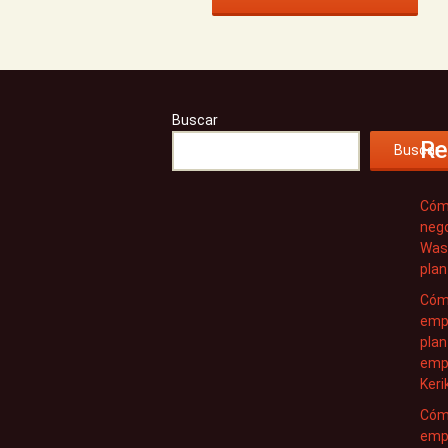
Buscar
Re
Buscar
Cóm
nego
Wash
plan
Cóm
empr
plan
empr
Keri
Cóm
emp