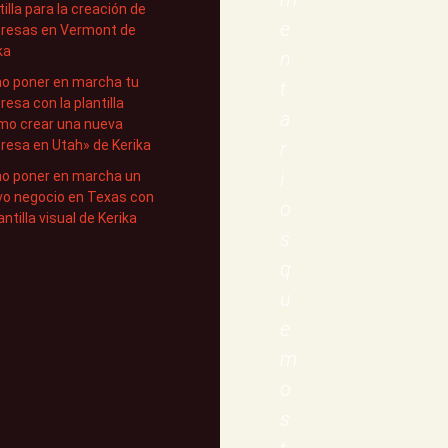
tilla para la creación de
e
resas en Vermont de
ka
n
o poner en marcha tu
t
esa con la plantilla
a
mo crear una nueva
esa en Utah» de Kerika
r
i
o poner en marcha un
o negocio en Texas con
o
lantilla visual de Kerika
s
q
u
e
m
o
s