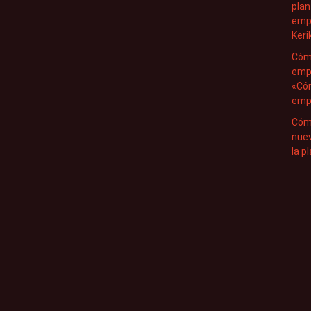
plan
emp
Keri
Cóm
empr
«Có
empr
Cóm
nuev
la p