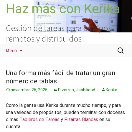
Saltar
Haz más con Kerika
al
contenido
Gestión de tareas para equipos
remotos y distribuidos
Buscar:
Menú
Una forma más fácil de tratar un gran
número de tablas
noviembre 26, 2025
Pizarras
,
Usabilidad
Kerika
Como la gente usa Kerika durante mucho tiempo, y para
una variedad de propósitos, pueden terminar con docenas
o más
Tableros de Tareas
y
Pizarras Blancas
en su
cuenta.