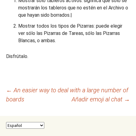
Mostrar sólo tableros activos: significa que sólo se
mostrarán los tableros que no estén en el Archivo o
que hayan sido borrados.|
Mostrar todos los tipos de Pizarras: puede elegir
ver sólo las Pizarras de Tareas, sólo las Pizarras
Blancas, o ambas.
Disfrútalo.
Navegación
←
An easier way to deal with a large number of
boards
Añadir emoji al chat
→
de
entradas