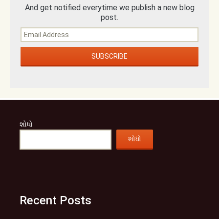
And get notified everytime we publish a new blog
post.
શોધો
શોધો
Recent Posts