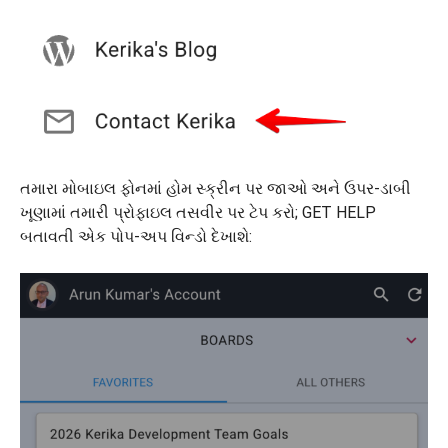
તમારા મોબાઇલ ફોનમાં હોમ સ્ક્રીન પર જાઓ અને ઉપર-ડાબી
ખૂણામાં તમારી પ્રોફાઇલ તસવીર પર ટેપ કરો; GET HELP
બતાવતી એક પોપ-અપ વિન્ડો દેખાશે: