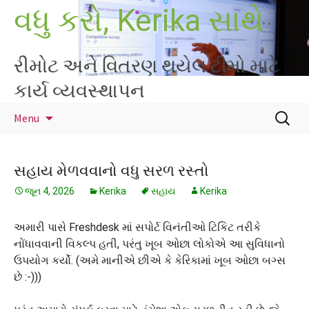
Skip
વધુ કરો, Kerika સાથે
to
content
રીમોટ અને વિતરણ થયેલ ટીમો માટે
કાર્ય વ્યવસ્થાપન
માટે
Menu
શોધો
:
સહાય મેળવવાનો વધુ સરળ રસ્તો
જૂન 4, 2026
Kerika
સહાય
Kerika
અમારી પાસે Freshdesk માં સપોર્ટ વિનંતીઓ ટિકિટ તરીકે
નોંધાવવાની વિકલ્પ હતી, પરંતુ ખૂબ ઓછા લોકોએ આ સુવિધાનો
ઉપયોગ કર્યો. (અમે માનીએ છીએ કે કેરિકામાં ખૂબ ઓછા બગ્સ
છે :-)))