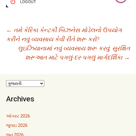
Post
←
તમે કેરિકા કેન્ટકી બિઝનેસ મોડેલનો ઉપયોગ
કરીને નવું વ્યવસાય કેવી રીતે શરૂ કરો?
navigation
લુઇઝિયાનામાં નવું વ્યવસાય શરૂ કરવું: સુરક્ષિત
શરૂઆત માટે પગલું-દર-પગલું માર્ગદર્શિકા
→
Archives
ઓગસ્ટ 2026
જુલાઇ 2026
જૂન 2026