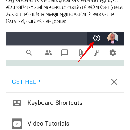
પરંતુ અમારો સંપર્ક કરવા માટે હંમેશા એક સરળ રીત રહી છે, જે
સીધા એપ્લિકેશનમાં જ સામેલ છે: જ્યારે તમે એપ્લિકેશન (તમારા
ડેસ્કટોપ પર) ના ઉપર જમણા ખૂણામાં આવેલ ‘?’ આઇકન પર
ક્લિક કરો, ત્યારે એક મેનૂ દેખાશે: