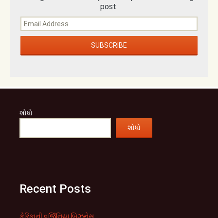
post.
શોધો
શોધો
Recent Posts
કેરિકાની વર્જિનિયા બિઝનેસ