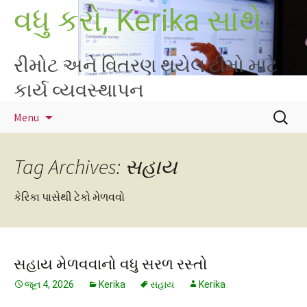
Skip
વધુ કરો, Kerika સાથે
to
content
રીમોટ અને વિતરણ થયેલ ટીમો માટે
કાર્ય વ્યવસ્થાપન
માટે
Menu
શોધો
:
Tag Archives: સહાય
કેરિકા પાસેથી ટેકો મેળવવો
સહાય મેળવવાનો વધુ સરળ રસ્તો
જૂન 4, 2026
Kerika
સહાય
Kerika