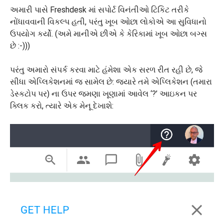
અમારી પાસે Freshdesk માં સપોર્ટ વિનંતીઓ ટિકિટ તરીકે
નોંધાવવાની વિકલ્પ હતી, પરંતુ ખૂબ ઓછા લોકોએ આ સુવિધાનો
ઉપયોગ કર્યો. (અમે માનીએ છીએ કે કેરિકામાં ખૂબ ઓછા બગ્સ
છે :-)))
પરંતુ અમારો સંપર્ક કરવા માટે હંમેશા એક સરળ રીત રહી છે, જે
સીધા એપ્લિકેશનમાં જ સામેલ છે: જ્યારે તમે એપ્લિકેશન (તમારા
ડેસ્કટોપ પર) ના ઉપર જમણા ખૂણામાં આવેલ ‘?’ આઇકન પર
ક્લિક કરો, ત્યારે એક મેનૂ દેખાશે: