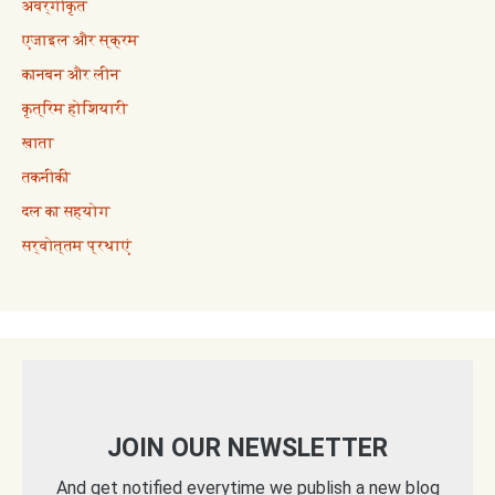
अवर्गीकृत
एजाइल और स्क्रम
कानबन और लीन
कृत्रिम होशियारी
खाता
तकनीकी
दल का सहयोग
सर्वोत्तम प्रथाएं
JOIN OUR NEWSLETTER
And get notified everytime we publish a new blog