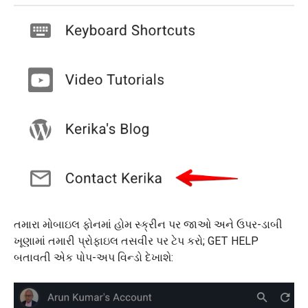
તમારા મોબાઇલ ફોનમાં હોમ સ્ક્રીન પર જાઓ અને ઉપર-ડાબી
ખૂણામાં તમારી પ્રોફાઇલ તસવીર પર ટેપ કરો; GET HELP
બતાવતી એક પોપ-અપ વિન્ડો દેખાશે: