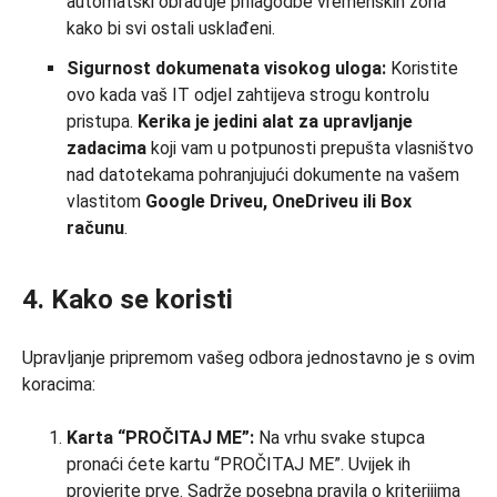
automatski obrađuje prilagodbe vremenskih zona
kako bi svi ostali usklađeni.
Sigurnost dokumenata visokog uloga:
Koristite
ovo kada vaš IT odjel zahtijeva strogu kontrolu
pristupa.
Kerika je jedini alat za upravljanje
zadacima
koji vam u potpunosti prepušta vlasništvo
nad datotekama pohranjujući dokumente na vašem
vlastitom
Google Driveu, OneDriveu ili Box
računu
.
4. Kako se koristi
Upravljanje pripremom vašeg odbora jednostavno je s ovim
koracima:
Karta “PROČITAJ ME”:
Na vrhu svake stupca
pronaći ćete kartu “PROČITAJ ME”. Uvijek ih
provjerite prve. Sadrže posebna pravila o kriterijima