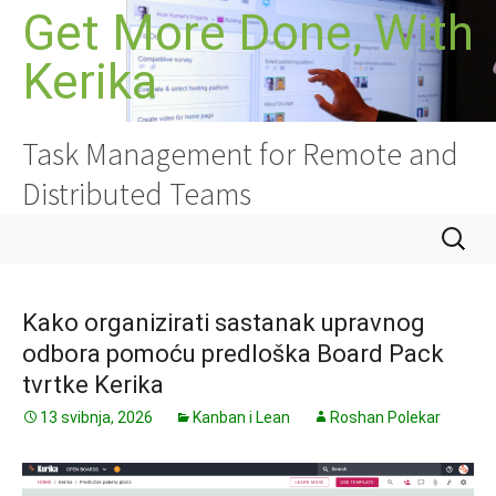
Skoči
Get More Done, With
do
Kerika
sadržaja
Task Management for Remote and
Distributed Teams
Pretraži
Kako organizirati sastanak upravnog
odbora pomoću predloška Board Pack
tvrtke Kerika
13 svibnja, 2026
Kanban i Lean
Roshan Polekar