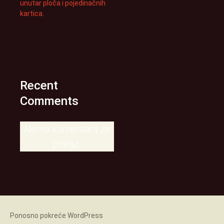
unutar ploča i pojedinačnih
kartica.
Recent
Comments
Nema komentara za
prikaz.
Ponosno pokreće WordPress