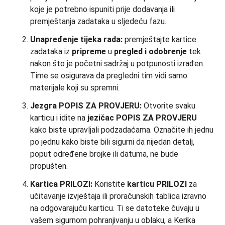
koje je potrebno ispuniti prije dodavanja ili
premještanja zadataka u sljedeću fazu.
Unapređenje tijeka rada:
premještajte kartice
zadataka iz
pripreme
u
pregled i odobrenje
tek
nakon što je početni sadržaj u potpunosti izrađen.
Time se osigurava da pregledni tim vidi samo
materijale koji su spremni.
Jezgra POPIS ZA PROVJERU:
Otvorite svaku
karticu i idite na
jezičac POPIS ZA PROVJERU
kako biste upravljali podzadaćama. Označite ih jednu
po jednu kako biste bili sigurni da nijedan detalj,
poput određene brojke ili datuma, ne bude
propušten.
Kartica PRILOZI:
Koristite
karticu PRILOZI
za
učitavanje izvještaja ili proračunskih tablica izravno
na odgovarajuću karticu. Ti se datoteke čuvaju u
vašem sigurnom pohranjivanju u oblaku, a Kerika