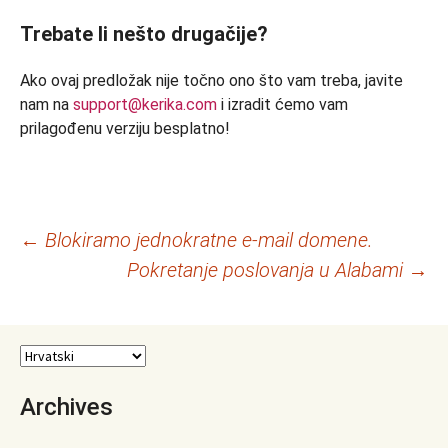
Trebate li nešto drugačije?
Ako ovaj predložak nije točno ono što vam treba, javite
nam na
support@kerika.com
i izradit ćemo vam
prilagođenu verziju besplatno!
Navigacija
←
Blokiramo jednokratne e-mail domene.
Pokretanje poslovanja u Alabami
→
objava
Archives