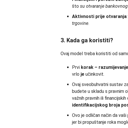
što
su otvaranje bankovnog 
Aktivnosti prije otvaranja
trgovine
.
3. Kada ga koristiti?
Ovaj model treba koristiti od sa
Prvi
korak –
razumijevanj
vrlo
je
učinkovit.
Ovaj sveobuhvatni sustav 
budete u skladu s pravnim o
važnih pravnih ili financijsk
identifikacijskog broja po
Ovo je odličan način da vaši
jer bi propuštanje roka mog