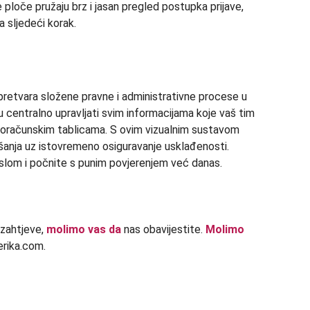
 ploče pružaju brz i jasan pregled postupka prijave,
a sljedeći korak.
retvara složene pravne i administrativne procese u
 centralno upravljati svim informacijama koje vaš tim
roračunskim tablicama. S ovim vizualnim sustavom
šanja uz istovremeno osiguravanje usklađenosti.
slom i počnite s punim povjerenjem već danas.
 zahtjeve,
molimo vas da
nas obavijestite.
Molimo
rika.com.