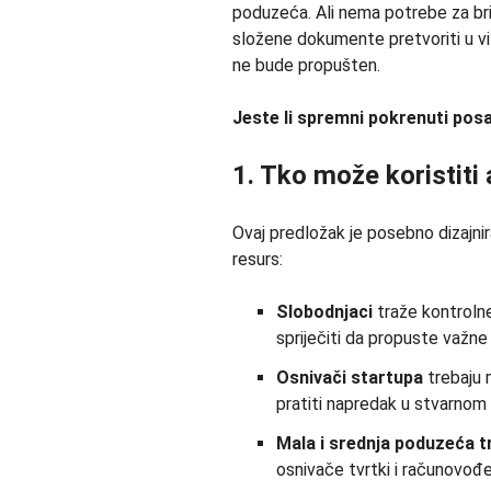
poduzeća. Ali nema potrebe za b
složene dokumente pretvoriti u viz
ne bude propušten.
Jeste li spremni pokrenuti posa
1. Tko može koristiti 
Ovaj predložak je posebno dizajnir
resurs:
Slobodnjaci
traže kontrolne
spriječiti da propuste važne
Osnivači startupa
trebaju 
pratiti napredak u stvarnom
Mala i srednja poduzeća
t
osnivače tvrtki i računovođe