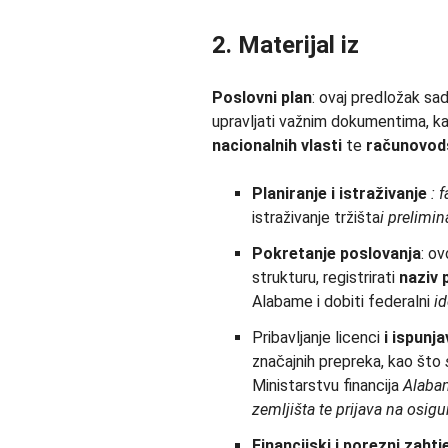
2. Materijal iz
Poslovni plan
: ovaj predložak sad
upravljati važnim dokumentima, k
nacionalnih vlasti
te
računovod
Planiranje i istraživanje
: 
istraživanje tržišta
i prelimi
Pokretanje poslovanja
: o
strukturu, registrirati
naziv 
Alabame i dobiti federalni
id
Pribavljanje licenci
i ispunj
značajnih prepreka, kao što
Ministarstvu financija
Alaba
zemljišta te prijava na osig
Financijski i porezni zahtj