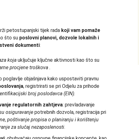
rži petostupanjski tijek rada
koji vam pomaže
ao što su
poslovni planovi, dozvole lokalnih i
stveni dokumenti
:
faza koja
uključuje ključne aktivnosti kao što su
narne procjene troškova
.
vo poglavlje objašnjava kako uspostaviti pravnu
poslovanja
, registrirati se pri Odjelu za prihode
entifikacijski broj poslodavca
(EIN)
.
avanje regulatornih zahtjeva
: prevladavanje
su osiguravanje
potrebnih dozvola, registracija pri
me
,
poštivanje propisa o planiranju i korištenju
uranje za slučaj nezaposlenosti
.
evi
: obuhvaćaju osnovne financijske koncepte, kao