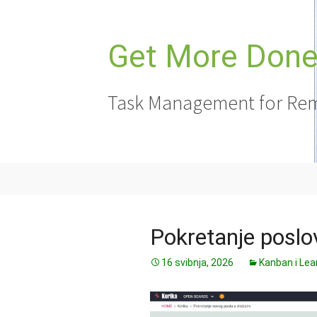
Skoči
do
sadržaja
Get More Done,
Task Management for Rem
Pokretanje poslo
16 svibnja, 2026
Kanban i Lea