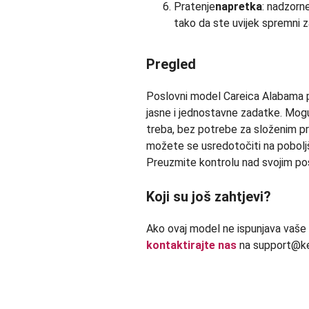
Pratenje
napretka
: nadzorne
tako da ste uvijek spremni z
Pregled
Poslovni model Careica Alabama p
jasne i jednostavne zadatke. Mogu
treba, bez potrebe za složenim p
možete se usredotočiti na pobolj
Preuzmite kontrolu nad svojim po
Koji su još zahtjevi?
Ako ovaj model ne ispunjava vaše
kontaktirajte nas
na support@ke