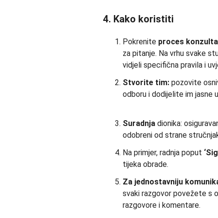
4. Kako koristiti
Pokrenite
proces konzulta
za pitanje. Na vrhu svake s
vidjeli specifična pravila i u
Stvorite tim:
pozovite osni
odboru i dodijelite im jasne 
Suradnja
dionika: osigurava
odobreni od strane stručnja
Na primjer, radnja poput
‘Si
tijeka obrade.
Za jednostavniju komunika
svaki razgovor povežete s o
razgovore i komentare.