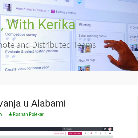
 With Kerika
ote and Distributed Teams
vanja u Alabami
n
Roshan Polekar