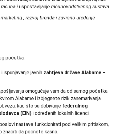
računa i
uspostavljanje
računovodstvenog sustava
.
:
marketing
, razvoj brenda i završno
uređenje
mog početka.
e
i ispunjavanje javnih
zahtjeva
države
Alabame
–
zapošljavanja omogućuje vam da od samog početka
kvirom Alabame i izbjegnete rizik zanemarivanja
ih obveza, kao što su dobivanje
federalnog
slodavca (EIN)
i određenih lokalnih licenci.
 poslovi nastave funkcionirati pod velikim pritiskom,
lo značiti da počnete kasno.