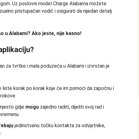
rigom. Uz poslovni model Charge Alabama možete
ualno pristupačan vodič i osigurati da nijedan detalj
o u Alabami? Ako jeste, nije kasno!
aplikaciju?
an za tvrtke i mala poduzeća u Alabami i izvrstan je
 liste korak po korak koje će im pomoći da započnu i
 rokove.
mjesto gdje
mogu
zajedno raditi, dijeliti svoj rad i
 vremenu.
rebaju
jedinstvenu točku kontakta za odvjetnike,
.