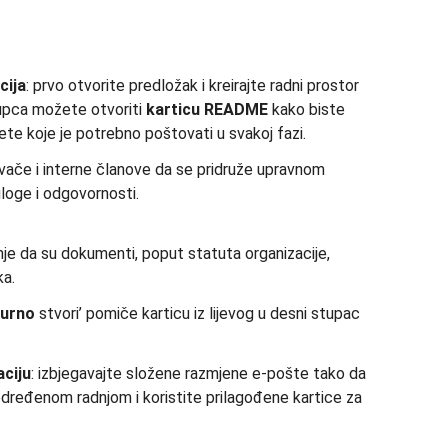
cija
: prvo otvorite predložak i kreirajte radni prostor
tupca možete otvoriti
karticu README
kako biste
vjete koje je potrebno poštovati u svakoj fazi.
vače i interne članove da se pridruže upravnom
uloge i odgovornosti.
nje da su dokumenti, poput statuta organizacije,
ka.
gurno
stvori’ pomiče karticu iz lijevog u desni stupac
ciju
: izbjegavajte složene razmjene e-pošte tako da
dređenom radnjom i koristite prilagođene kartice za