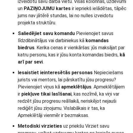
izveidotu savu darba vietu. Visas kolonnas, uzdevumi
un
PAZIŅOJUMU kartes
ir iepriekš ielādētas, tāpēc
jums nav jātērē stundas, lai no nulles izveidotu
projekta struktūru.
Saliedējiet savu komandu
Pievienojiet savus
līdzdibinātājus vai darbiniekus kā
komandas
biedrus
. Kerika cenas ir vienkāršas: jūs maksājat par
katru personu, kas ir jūsu konta komandas biedrs,
kā
arī par sevi
.
Iesaistiet ieinteresētās personas
Nepieciešams
jurists vai mentors, lai pārskatītu jūsu progresu?
Pievienojiet viņus kā
apmeklētājus
. Apmeklētājiem
ir
piekļuve tikai lasīšanai
, kas nozīmē, ka viņi var
redzēt jūsu progresu reāllaikā, neriskējot nejauši
rediģēt jūsu ziņojumu. Vislabākais ir tas, ka
Apmeklētāji vienmēr ir bezmaksas.
Metodiski virzieties
uz priekšu Virziet savu