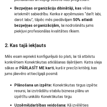
Bezpeļņas organizāciju dibinātāji, kas
vēlas
ietekmēt sabiedrību. Kerika ir apņēmusies “darīt labi,
darot labu”, tāpēc mēs piedāvājam
50% atlaidi
bezpeļņas organizācijām,
lai nodrošinātu jums
piekļuvi profesionālas kvalitātes rīkiem.
2. Kas tajā iekļauts
Mēs esam iepriekš konfigurējuši šo plati, lai tā atbilstu
konkrētiem Konektikutas atklāšanas šķēršļiem. Katra sleja
sākas ar
PĀRLASĪT ME karti
, kurā ir precīzi kritēriji, kas
jums jāievēro attiecīgajā posmā:
Plānošana un izpēte:
Konektikutas tirgus izpēte:
resursi, lai izstrādātu stabilu biznesa plānu un
izpētītu unikālo Konektikutas tirgu.
Uzņēmējdarbības veidošana:
Kā izvēlēties