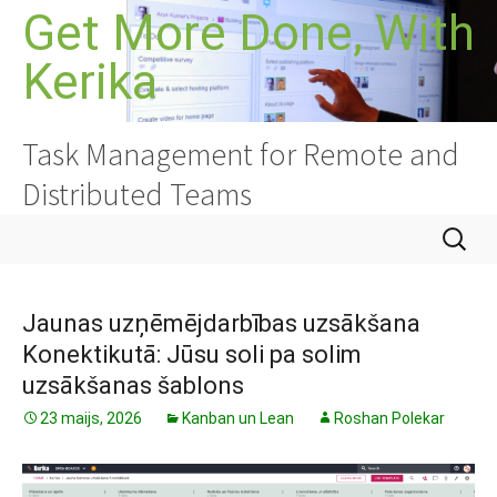
Doties
Get More Done, With
uz
Kerika
saturu
Task Management for Remote and
Distributed Teams
Meklēt:
Jaunas uzņēmējdarbības uzsākšana
Konektikutā: Jūsu soli pa solim
uzsākšanas šablons
23 maijs, 2026
Kanban un Lean
Roshan Polekar