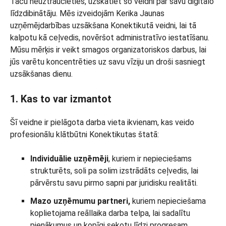
Taču neuztraucieties, uzskatiet šo veidni par savu digitālo
līdzdibinātāju. Mēs izveidojām Kerika Jaunas
uzņēmējdarbības uzsākšana Konektikutā veidni, lai tā
kalpotu kā ceļvedis, novēršot administratīvo iestatīšanu.
Mūsu mērķis ir veikt smagos organizatoriskos darbus, lai
jūs varētu koncentrēties uz savu vīziju un droši sasniegt
uzsākšanas dienu.
1. Kas to var izmantot
Šī veidne ir pielāgota darba vieta ikvienam, kas veido
profesionālu klātbūtni Konektikutas štatā:
Individuālie uzņēmēji
, kuriem ir nepieciešams
strukturēts, soli pa solim izstrādāts ceļvedis, lai
pārvērstu savu pirmo sapni par juridisku realitāti.
Mazo uzņēmumu partneri,
kuriem nepieciešama
koplietojama reāllaika darba telpa, lai sadalītu
pienākumus un kopīgi sekotu līdzi progresam.