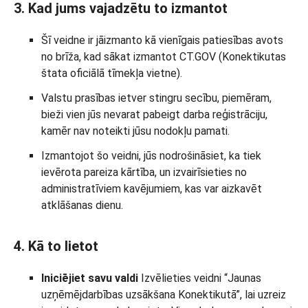
3. Kad jums vajadzētu to izmantot
Šī veidne ir jāizmanto kā vienīgais patiesības avots
no brīža, kad sākat izmantot CT.GOV (Konektikutas
štata oficiālā tīmekļa vietne).
Valstu prasības ietver stingru secību, piemēram,
bieži vien jūs nevarat pabeigt darba reģistrāciju,
kamēr nav noteikti jūsu nodokļu pamati.
Izmantojot šo veidni, jūs nodrošināsiet, ka tiek
ievērota pareiza kārtība, un izvairīsieties no
administratīviem kavējumiem, kas var aizkavēt
atklāšanas dienu.
4. Kā to lietot
Iniciējiet savu valdi
Izvēlieties veidni “Jaunas
uzņēmējdarbības uzsākšana Konektikutā”, lai uzreiz