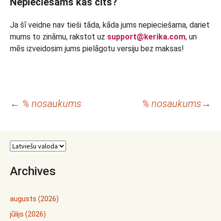
Nepieciešams kas cits?
Ja šī veidne nav tieši tāda, kāda jums nepieciešama, dariet
mums to zināmu, rakstot uz
support@kerika.com
, un
mēs izveidosim jums pielāgotu versiju bez maksas!
Rakstu
←
% nosaukums
% nosaukums
→
navigācija
Archives
augusts (2026)
jūlijs (2026)