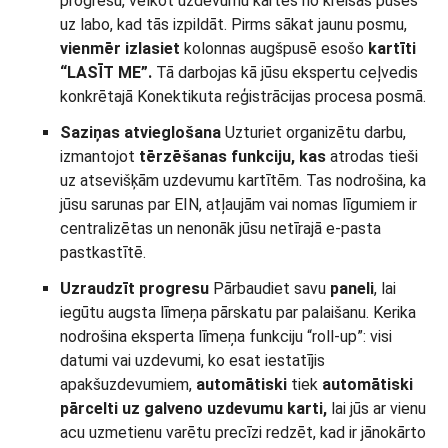
progresu, velkot uzdevumu kartes no kreisās puses
uz labo, kad tās izpildāt. Pirms sākat jaunu posmu,
vienmēr izlasiet
kolonnas augšpusē esošo
kartīti
“LASĪT ME”.
Tā darbojas kā jūsu ekspertu ceļvedis
konkrētajā Konektikuta reģistrācijas procesa posmā.
Saziņas atvieglošana
Uzturiet organizētu darbu,
izmantojot
tērzēšanas funkciju, kas
atrodas tieši
uz atsevišķām uzdevumu kartītēm. Tas nodrošina, ka
jūsu sarunas par EIN, atļaujām vai nomas līgumiem ir
centralizētas un nenonāk jūsu netīrajā e-pasta
pastkastītē.
Uzraudzīt progresu
Pārbaudiet savu
paneli
, lai
iegūtu augsta līmeņa pārskatu par palaišanu. Kerika
nodrošina eksperta līmeņa funkciju “roll-up”: visi
datumi vai uzdevumi, ko esat iestatījis
apakšuzdevumiem,
automātiski
tiek
automātiski
pārcelti uz galveno uzdevumu karti,
lai jūs ar vienu
acu uzmetienu varētu precīzi redzēt, kad ir jānokārto