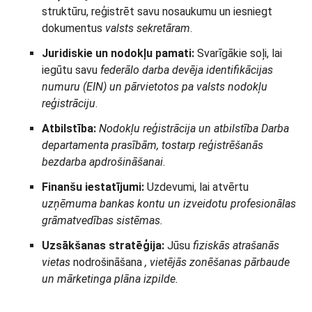
struktūru, reģistrēt savu nosaukumu un iesniegt
dokumentus
valsts sekretāram
.
Juridiskie un nodokļu pamati:
Svarīgākie soļi, lai
iegūtu savu
federālo darba devēja identifikācijas
numuru (EIN) un pārvietotos pa valsts nodokļu
reģistrāciju
.
Atbilstība:
Nodokļu reģistrācija un atbilstība Darba
departamenta prasībām, tostarp reģistrēšanās
bezdarba apdrošināšanai
.
Finanšu iestatījumi:
Uzdevumi, lai atvērtu
uzņēmuma bankas kontu un izveidotu profesionālas
grāmatvedības sistēmas.
Uzsākšanas stratēģija:
Jūsu
fiziskās atrašanās
vietas
nodrošināšana
, vietējās zonēšanas pārbaude
un mārketinga plāna izpilde.