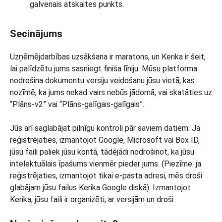
galvenais atskaites punkts.
Secinājums
Uzņēmējdarbības uzsākšana ir maratons, un Kerika ir šeit,
lai palīdzētu jums sasniegt finiša līniju. Mūsu platforma
nodrošina dokumentu versiju veidošanu jūsu vietā, kas
nozīmē, ka jums nekad vairs nebūs jādomā, vai skatāties uz
“Plāns-v2” vai “Plāns-galīgais-galīgais”.
Jūs arī saglabājat pilnīgu kontroli pār saviem datiem. Ja
reģistrējaties, izmantojot Google, Microsoft vai Box ID,
jūsu faili paliek jūsu kontā, tādējādi nodrošinot, ka jūsu
intelektuālais īpašums vienmēr pieder jums. (Piezīme: ja
reģistrējaties, izmantojot tikai e-pasta adresi, mēs droši
glabājam jūsu failus Kerika Google diskā). Izmantojot
Kerika, jūsu faili ir organizēti, ar versijām un droši.