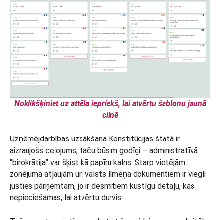
Noklikšķiniet uz attēla iepriekš, lai atvērtu šablonu jaunā
cilnē
Uzņēmējdarbības uzsākšana Konstitūcijas štatā ir
aizraujošs ceļojums, taču būsim godīgi – administratīvā
“birokrātija” var šķist kā papīru kalns. Starp vietējām
zonējuma atļaujām un valsts līmeņa dokumentiem ir viegli
justies pārņemtam, jo ir desmitiem kustīgu detaļu, kas
nepieciešamas, lai atvērtu durvis.