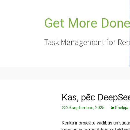
Doties
uz
saturu
Get More Done,
Task Management for Rem
Kas, pēc DeepSe
29 septembris, 2025
Grieķija
Kerika ir projektu vadības un sada
komandām strādāt kopā efektīvāk.