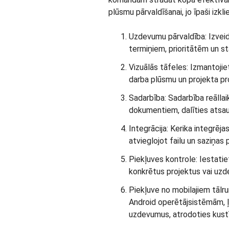
plūsmu pārvaldīšanai, jo īpaši iz
Uzdevumu pārvaldība: Izveido
termiņiem, prioritātēm un s
Vizuālās tāfeles: Izmantojie
darba plūsmu un projekta pr
Sadarbība: Sadarbība reāllai
dokumentiem, dalīties atsa
Integrācija: Kerika integrēja
atvieglojot failu un saziņas 
Piekļuves kontrole: Iestatiet
konkrētus projektus vai uz
Piekļuve no mobilajiem tālru
Android operētājsistēmām, ļ
uzdevumus, atrodoties kust