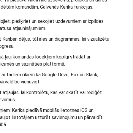
kliedētām komandām. Galvenās Kerika funkcijas:
jiet, piešķiriet un sekojiet uzdevumiem ar izpildes
tatusa atjauninājumiem.
t Kanban dēļus, tāfeles un diagrammas, lai vizualizētu
ogresu.
kā ļauj komandas locekļiem kopīgi strādāt ar
uksmēs un sazināties platformā.
s ar tādiem rīkiem kā Google Drive, Box un Slack,
pārvaldību vienuviet.
 atļaujas, lai kontrolētu, kas var skatīt vai rediģēt
devumus.
ņiem: Kerika piedāvā mobilās lietotnes iOS un
aujot lietotājiem uzturēt savienojumu un pārvaldīt
ībā.