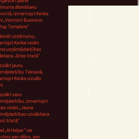
rganizēt jauna
ēmuma dibināšanu
N
ontā, izmantojot Kerika
a
ni „Vermont Business
rtup Template“
v
dibināt uzņēmumu,
k
ntojot Kerika veidni
o
una uzņēmējdarbības
m
ākšana Jūtas štatā“
e
zsākt jaunu
ēmējdarbību Teksasā,
n
ntojot Kerika vizuālo
t
ni
ā
zsākt savu
mējdarbību, izmantojot
r
kas veidni „Jauna
u
ēmējdarbības uzsākšana
sī štatā“
,
k
d „AI Helper“ var
oties gan dēļos, gan