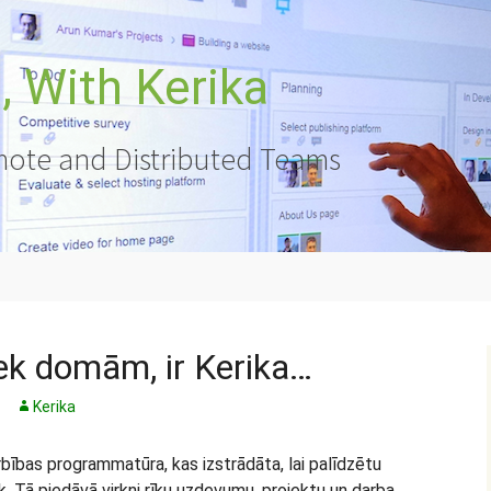
 With Kerika
ote and Distributed Teams
ek domām, ir Kerika…
Kerika
rbības programmatūra, kas izstrādāta, lai palīdzētu
 Tā piedāvā virkni rīku uzdevumu, projektu un darba