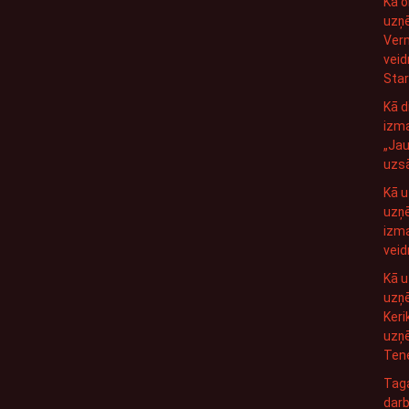
Kā o
uzņ
Verm
veid
Sta
Kā 
izma
„Ja
uzs
Kā u
uzņ
izma
veid
Kā u
uzņē
Keri
uzņ
Tene
Taga
darb