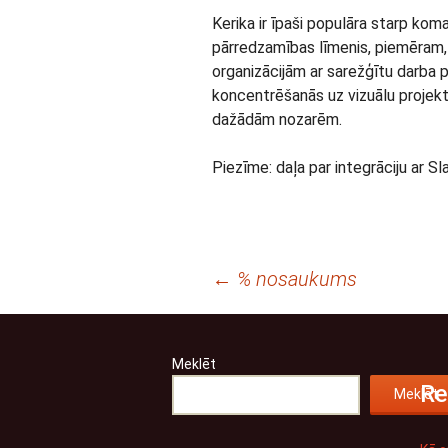
Kerika ir īpaši populāra starp k
pārredzamības līmenis, piemēram
organizācijām ar sarežģītu darba p
koncentrēšanās uz vizuālu projekt
dažādām nozarēm.
Piezīme: daļa par integrāciju ar S
Rakstu
←
% nosaukums
navigācija
Meklēt
Re
Meklēt