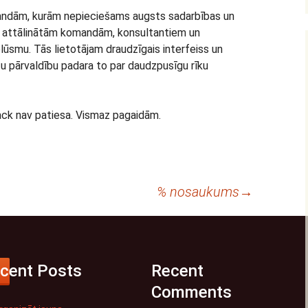
omandām, kurām nepieciešams augsts sadarbības un
, attālinātām komandām, konsultantiem un
lūsmu. Tās lietotājam draudzīgais interfeiss un
u pārvaldību padara to par daudzpusīgu rīku
lack nav patiesa. Vismaz pagaidām.
% nosaukums
→
cent Posts
Recent
Comments