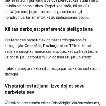
Šie iestatījumi ļauj jums izveidot pieredzi, kas atbilst jūsu
unikālajam darba stilam. Tagad, kad zināt, kā piekļūt
iestatījumiem, ļaujiet mums soli pa solim sniegt
norādījumus, kā izmantot katru pielāgošanas opciju.
Kā tas darbojas: preferenču pielāgošana
Preferences parasti tiek grupētas trīs galvenajās
kategorijās:
Ģenerālis
,
Paziņojumi
, un
Tāfele
. Katrā
sadaļā ir sniegtas vienkāršas iespējas, kas izstrādātas, lai
uzlabotu jūsu darbplūsmu un optimizētu jūsu pieredzi.
Tālāk ir sniegta sīkāka informācija par to, kā šie iestatījumi
darbojas.
Vispārīgi iestatījumi: izveidojiet savu
darbvietu sev