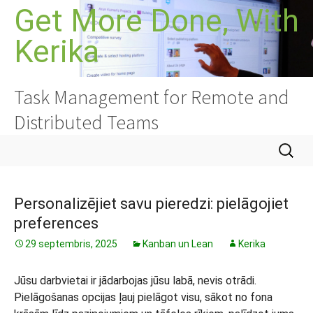
Doties
Get More Done, With
uz
Kerika
saturu
Task Management for Remote and
Distributed Teams
Meklēt:
Personalizējiet savu pieredzi: pielāgojiet
preferences
29 septembris, 2025
Kanban un Lean
Kerika
Jūsu darbvietai ir jādarbojas jūsu labā, nevis otrādi.
Pielāgošanas opcijas ļauj pielāgot visu, sākot no fona