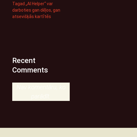
Tagad „AI Helper“ var
darboties gan dēļos, gan
atsevišķās kartītēs
Recent
Comments
Nav komentāru, ko
parādīt.