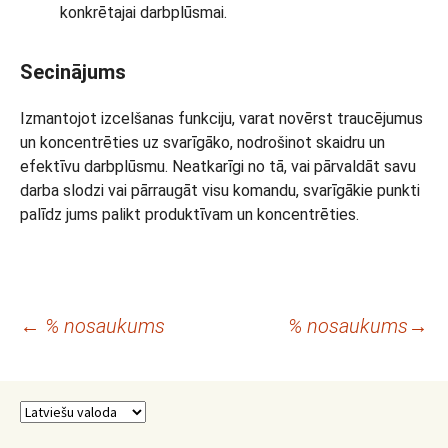
konkrētajai darbplūsmai.
Secinājums
Izmantojot izcelšanas funkciju, varat novērst traucējumus
un koncentrēties uz svarīgāko, nodrošinot skaidru un
efektīvu darbplūsmu.
Neatkarīgi no tā, vai pārvaldāt savu
darba slodzi vai pārraugāt visu komandu, svarīgākie punkti
palīdz jums palikt produktīvam un koncentrēties.
Rakstu
←
% nosaukums
% nosaukums
→
navigācija