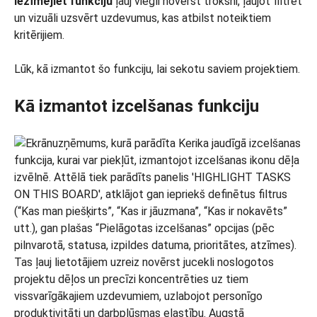
Iezīmējiet funkciju
ļauj viegli novērst troksni, ļaujot filtrēt
un vizuāli uzsvērt uzdevumus, kas atbilst noteiktiem
kritērijiem.
Lūk, kā izmantot šo funkciju, lai sekotu saviem projektiem.
Kā izmantot izcelšanas funkciju