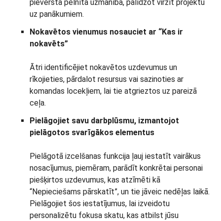
pievērsta pelnītā uzmanība, palīdzot virzīt projektu
uz panākumiem.
Nokavētos vienumus nosauciet ar “Kas ir
nokavēts”
Ātri identificējiet nokavētos uzdevumus un
rīkojieties, pārdalot resursus vai sazinoties ar
komandas locekļiem, lai tie atgrieztos uz pareizā
ceļa.
Pielāgojiet savu darbplūsmu, izmantojot
pielāgotos svarīgākos elementus
Pielāgotā izcelšanas funkcija ļauj iestatīt vairākus
nosacījumus, piemēram, parādīt konkrētai personai
piešķirtos uzdevumus, kas atzīmēti kā
“Nepieciešams pārskatīt”, un tie jāveic nedēļas laikā.
Pielāgojiet šos iestatījumus, lai izveidotu
personalizētu fokusa skatu, kas atbilst jūsu