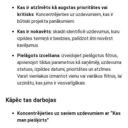
Kas ir atzīmēts kā augstas prioritātes vai
kritisks
: Koncentrējieties uz uzdevumiem, kas ir
būtiski projekta panākumiem.
Kas ir nokavēts
: skaidri identificē uzdevumus, kuru
izpildes termiņš ir beidzies, palīdzot ātri novērst
kavējumus.
Pielāgots izcelšana
: izveidojiet pielāgotus filtrus,
apvienojot tādus parametrus kā saņēmēji, uzdevuma
statuss, izpildes datumi, prioritātes un atzīmes.
Varat vienlaikus izmantot vienu vai vairākus filtrus, lai
uzzinātu, kas jums ir vissvarīgākais.
Kāpēc tas darbojas
Koncentrējieties uz saviem uzdevumiem ar “Kas
man piešķirts”