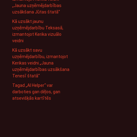
„Jauna uzņēmējdarbības
uzsākšana Jūtas štatā“
Kā uzsākt jaunu
uzņēmējdarbību Teksasā,
izmantojot Kerika vizuālo
veidni
Kā uzsākt savu
uzņēmējdarbību, izmantojot
Kerikas veidni „Jauna
uzņēmējdarbības uzsākšana
Tenesī štatā“
Tagad „AI Helper“ var
darboties gan dēļos, gan
atsevišķās kartītēs