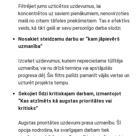
Filtrējiet jums uzticētos uzdevumus, lai
koncentrētos uz saviem pienākumiem, nenovirzoties
malā no citiem tāfeles priekšmetiem. Tas ir efektīvs
veids, kā tikt galā ar savu personīgo darba slodzi.
Nosakiet steidzamu darbu ar “kam jāpievērš
uzmanība”
Izceliet uzdevumus, kuriem nepieciešama tūlītēja
uzmanība, vai nu drīzā termiņa vai apstājušās
progresa dēļ. Šis filtrs palīdz pamanīt vājās vietas un
uzturēt projekta tempu.
Sekojiet līdzi kritiskajam darbam, izmantojot
“Kas atzīmēts kā augstas prioritātes vai
kritisks”
Augstas prioritātes uzdevumi prasa uzmanību. Šī
opcija nodrošina, ka svarīgajam darbam tiek