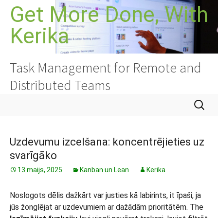
Doties
Get More Done, With
uz
Kerika
saturu
Task Management for Remote and
Distributed Teams
Meklēt:
Uzdevumu izcelšana: koncentrējieties uz
svarīgāko
13 maijs, 2025
Kanban un Lean
Kerika
Noslogots dēlis dažkārt var justies kā labirints, it īpaši, ja
jūs žonglējat ar uzdevumiem ar dažādām prioritātēm. The