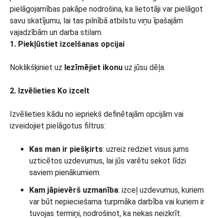
1. Piekļūstiet izcelšanas opcijai
Noklikšķiniet uz
Iezīmējiet ikonu
uz jūsu dēļa.
2. Izvēlieties Ko izcelt
Izvēlieties kādu no iepriekš definētajām opcijām vai
izveidojiet pielāgotus filtrus:
Kas man ir piešķirts
: uzreiz redziet visus jums
uzticētos uzdevumus, lai jūs varētu sekot līdzi
saviem pienākumiem.
Kam jāpievērš uzmanība
: izceļ uzdevumus, kuriem
var būt nepieciešama turpmāka darbība vai kuriem ir
tuvojas termiņi, nodrošinot, ka nekas neizkrīt.