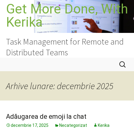
Sari
Get More Done, With
la
Kerika
conținut
Task Management for Remote and
Distributed Teams
Caută
după:
Arhive lunare: decembrie 2025
Adăugarea de emoji la chat
decembrie 17, 2025
Necategorizat
Kerika