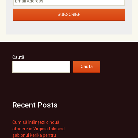
Caută
Caută
Recent Posts
Cum să înființezi o nouă
afacere în Virginia folosind
șablonul Kerika pentru