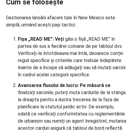
Cum se folosește
Gestionarea lansării afacerii tale în New Mexico este
simplă, urmând acești pași tactici:
Fișa „READ ME”: Veți
găsi o fișă „READ ME” în
partea de sus a fiecărei coloane de pe tabloul dvs.
Verificați-le întotdeauna mai întâi, deoarece conțin
reguli specifice și criteriile care trebuie îndeplinite
înainte de a începe să adăugați sau să mutați sarcini
în cadrul acelei categorii specifice.
Avansarea fluxului de lucru: Pe măsură ce
finalizați sarcinile, puteți muta cardurile de la stânga
la dreapta pentru a ilustra trecerea de la faza de
planificare la statutul juridic activ. De exemplu,
odată ce verificați conformitatea cu reglementările
de urbanism sau numiți un agent înregistrat, mutarea
acestor carduri asigură că tabloul de bord reflectă