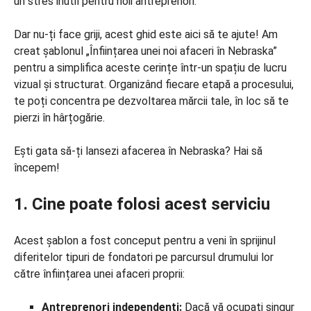
un stres inutil pentru noii antreprenori.
Dar nu-ți face griji, acest ghid este aici să te ajute! Am
creat șablonul „Înființarea unei noi afaceri în Nebraska”
pentru a simplifica aceste cerințe într-un spațiu de lucru
vizual și structurat. Organizând fiecare etapă a procesului,
te poți concentra pe dezvoltarea mărcii tale, în loc să te
pierzi în hârțogărie.
Ești gata să-ți lansezi afacerea în Nebraska? Hai să
începem!
1. Cine poate folosi acest serviciu
Acest șablon a fost conceput pentru a veni în sprijinul
diferitelor tipuri de fondatori pe parcursul drumului lor
către înființarea unei afaceri proprii:
Antreprenori independenți:
Dacă vă ocupați singur