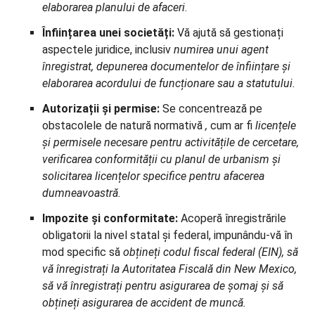
elaborarea planului de afaceri
.
Înființarea unei societăți:
Vă ajută să gestionați
aspectele juridice, inclusiv
numirea unui agent
înregistrat, depunerea documentelor de înființare și
elaborarea acordului de funcționare sau a statutului.
Autorizații și permise:
Se concentrează pe
obstacolele de natură normativă
,
cum ar fi
licențele
și permisele necesare pentru activitățile de cercetare,
verificarea conformității cu planul de urbanism și
solicitarea licențelor specifice pentru afacerea
dumneavoastră.
Impozite și conformitate:
Acoperă înregistrările
obligatorii la nivel statal și federal, impunându-vă în
mod specific să
obțineți codul fiscal federal (EIN), să
vă înregistrați la Autoritatea Fiscală din New Mexico,
să vă înregistrați pentru asigurarea de șomaj și să
obțineți asigurarea de accident de muncă.