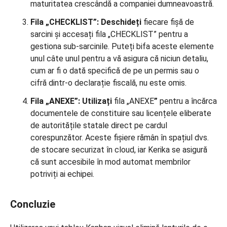
maturitatea crescândă a companiei dumneavoastră.
Fila „CHECKLIST”: Deschideți
fiecare fișă de
sarcini și accesați fila „CHECKLIST” pentru a
gestiona sub-sarcinile. Puteți bifa aceste elemente
unul câte unul pentru a vă asigura că niciun detaliu,
cum ar fi o dată specifică de pe un permis sau o
cifră dintr-o declarație fiscală, nu este omis.
Fila „ANEXE”: Utilizați
fila „ANEXE
”
pentru a încărca
documentele de constituire sau licențele eliberate
de autoritățile statale direct pe cardul
corespunzător. Aceste fișiere rămân în spațiul dvs.
de stocare securizat în cloud, iar Kerika se asigură
că sunt accesibile în mod automat membrilor
potriviți ai echipei.
Concluzie