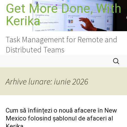
Sari
Get More Done, With
la
Kerika
conținut
Task Management for Remote and
Distributed Teams
Caută
după:
Arhive lunare: iunie 2026
Cum să înființezi o nouă afacere în New
Mexico folosind șablonul de afaceri al
Kerika