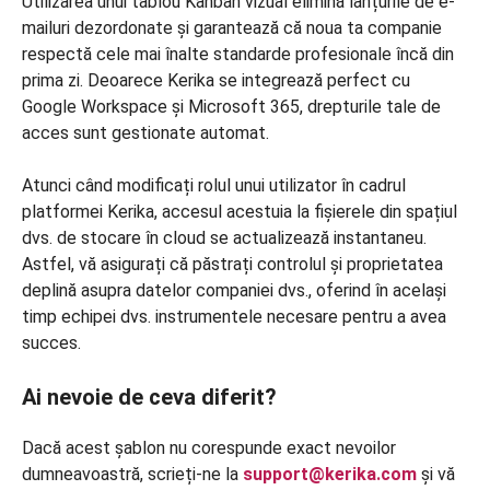
Utilizarea unui tablou Kanban vizual elimină lanțurile de e-
mailuri dezordonate și garantează că noua ta companie
respectă cele mai înalte standarde profesionale încă din
prima zi. Deoarece Kerika se integrează perfect cu
Google Workspace și Microsoft 365, drepturile tale de
acces sunt gestionate automat.
Atunci când modificați rolul unui utilizator în cadrul
platformei Kerika, accesul acestuia la fișierele din spațiul
dvs. de stocare în cloud se actualizează instantaneu.
Astfel, vă asigurați că păstrați controlul și proprietatea
deplină asupra datelor companiei dvs., oferind în același
timp echipei dvs. instrumentele necesare pentru a avea
succes.
Ai nevoie de ceva diferit?
Dacă acest șablon nu corespunde exact nevoilor
dumneavoastră, scrieți-ne la
support@kerika.com
și vă