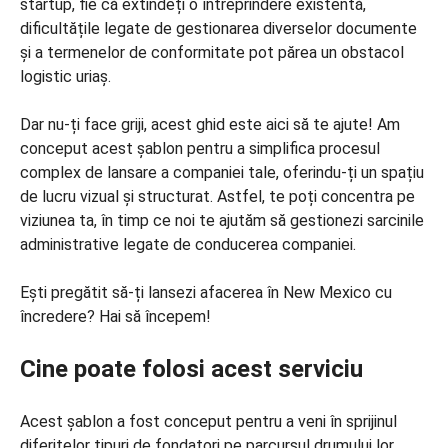
startup, fie că extindeți o întreprindere existentă,
dificultățile legate de gestionarea diverselor documente
și a termenelor de conformitate pot părea un obstacol
logistic uriaș.
Dar nu-ți face griji, acest ghid este aici să te ajute! Am
conceput acest șablon pentru a simplifica procesul
complex de lansare a companiei tale, oferindu-ți un spațiu
de lucru vizual și structurat. Astfel, te poți concentra pe
viziunea ta, în timp ce noi te ajutăm să gestionezi sarcinile
administrative legate de conducerea companiei.
Ești pregătit să-ți lansezi afacerea în New Mexico cu
încredere? Hai să începem!
Cine poate folosi acest serviciu
Acest șablon a fost conceput pentru a veni în sprijinul
diferitelor tipuri de fondatori pe parcursul drumului lor