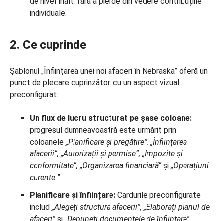
de nivel înalt, fără a pierde din vedere contribuțiile
individuale.
2. Ce cuprinde
Șablonul „Înființarea unei noi afaceri în Nebraska” oferă un
punct de plecare cuprinzător, cu un aspect vizual
preconfigurat:
Un flux de lucru structurat pe șase coloane:
progresul dumneavoastră este urmărit prin
coloanele
„Planificare și pregătire”, „Înființarea
afacerii”, „Autorizații și permise”, „Impozite și
conformitate”, „Organizarea financiară”
și
„Operațiuni
curente
”.
Planificare și înființare:
Cardurile preconfigurate
includ
„Alegeți structura afacerii”, „Elaborați planul de
afaceri”
și
„Depuneți documentele de înființare
”.