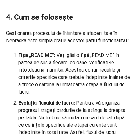
4. Cum se folosește
Gestionarea procesului de înființare a afacerii tale în
Nebraska este simplă grație acestor patru funcționalități:
Fișa „READ ME”:
Veți găsi o
fișă
„READ ME” în
partea de sus a fiecărei coloane. Verificați-le
întotdeauna mai întâi. Acestea conțin regulile și
criteriile specifice care trebuie îndeplinite înainte de
a trece o sarcină la următoarea etapă a fluxului de
lucru.
Evoluția fluxului de lucru:
Pentru a vă organiza
progresul, trageți cardurile de la stânga la dreapta
pe tablă. Nu trebuie să mutați un card decât după
ce cerințele specifice ale etapei curente sunt
îndeplinite în totalitate. Astfel, fluxul de lucru