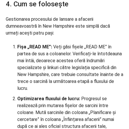
4. Cum se folosește
Gestionarea procesului de lansare a afacerii
dumneavoastră în New Hampshire este simplă dacă
urmați acești patru pași:
Fișa „READ ME”:
Veți găsi fișele „READ ME” în
partea de sus a coloanelor. Verificați-le întotdeauna
mai întâi, deoarece acestea oferă îndrumări
specializate și linkuri către legislația specifică din
New Hampshire, care trebuie consultate înainte de a
trece o sarcină la următoarea etapă a fluxului de
lucru.
Optimizarea fluxului de lucru:
Progresul se
realizează prin mutarea fișelor de sarcini între
coloane. Mută sarcinile din coloana „Planificare și
cercetare” în coloana „Înființarea afacerii” numai
după ce ai ales oficial structura afacerii tale,