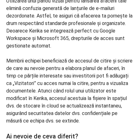
Utilizarea unui panou vizual pentru lansarea afacerii tale
elimină confuzia generată de lanțurile de e-mailuri
dezordonate. Astfel, te asiguri că afacerea ta pornește la
drum respectând standarde profesionale și organizate.
Deoarece Kerika se integrează perfect cu Google
Workspace și Microsoft 365, drepturile de acces sunt
gestionate automat.
Membrii echipei beneficiază de accesul de citire și scriere
de care au nevoie pentru a elabora planul de afaceri, în
timp ce părțile interesate sau investitorii pot fi adăugați
ca „Vizitatori” cu acces numai la citire, pentru a vizualiza
documentele. Atunci când rolul unui utilizator este
modificat în Kerika, accesul acestuia la fișiere în spațiul
dvs. de stocare în cloud se actualizează instantaneu,
asigurând securitatea datelor dvs. confidențiale pe
măsură ce echipa dvs. se extinde.
Ai nevoie de ceva diferit?