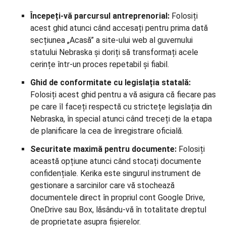
Începeți-vă parcursul antreprenorial:
Folosiți
acest ghid atunci când accesați pentru prima dată
secțiunea „Acasă” a site-ului web al guvernului
statului Nebraska și doriți să transformați acele
cerințe într-un proces repetabil și fiabil.
Ghid de conformitate cu legislația statală:
Folosiți acest ghid pentru a vă asigura că fiecare pas
pe care îl faceți respectă cu strictețe legislația din
Nebraska, în special atunci când treceți de la etapa
de planificare la cea de înregistrare oficială.
Securitate maximă pentru documente:
Folosiți
această opțiune atunci când stocați documente
confidențiale. Kerika este singurul instrument de
gestionare a sarcinilor care vă stochează
documentele direct în propriul cont Google Drive,
OneDrive sau Box, lăsându-vă în totalitate dreptul
de proprietate asupra fișierelor.