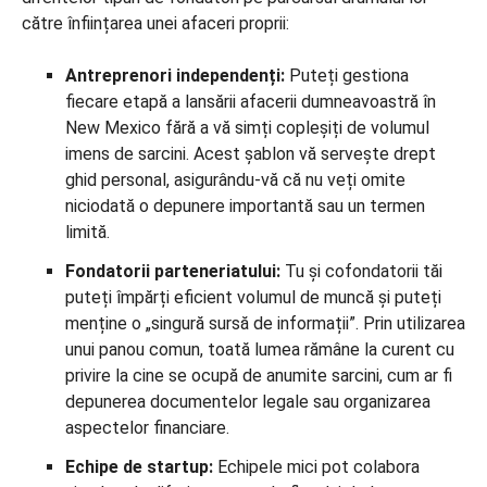
către înființarea unei afaceri proprii:
Antreprenori independenți:
Puteți gestiona
fiecare etapă a lansării afacerii dumneavoastră în
New Mexico fără a vă simți copleșiți de volumul
imens de sarcini. Acest șablon vă servește drept
ghid personal, asigurându-vă că nu veți omite
niciodată o depunere importantă sau un termen
limită.
Fondatorii parteneriatului:
Tu și cofondatorii tăi
puteți împărți eficient volumul de muncă și puteți
menține o „singură sursă de informații”. Prin utilizarea
unui panou comun, toată lumea rămâne la curent cu
privire la cine se ocupă de anumite sarcini, cum ar fi
depunerea documentelor legale sau organizarea
aspectelor financiare.
Echipe de startup:
Echipele mici pot colabora