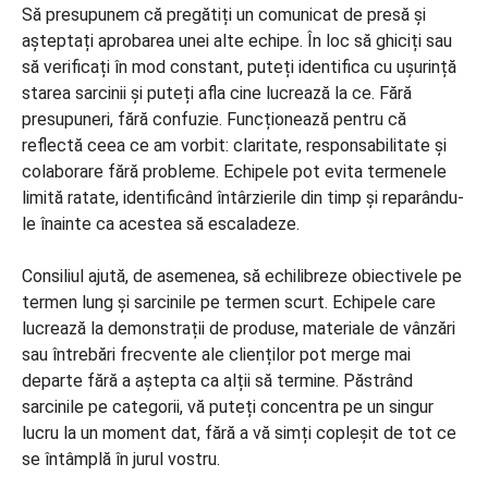
Să presupunem că pregătiți un comunicat de presă și
așteptați aprobarea unei alte echipe. În loc să ghiciți sau
să verificați în mod constant, puteți identifica cu ușurință
starea sarcinii și puteți afla cine lucrează la ce. Fără
presupuneri, fără confuzie. Funcționează pentru că
reflectă ceea ce am vorbit: claritate, responsabilitate și
colaborare fără probleme. Echipele pot evita termenele
limită ratate, identificând întârzierile din timp și reparându-
le înainte ca acestea să escaladeze.
Consiliul ajută, de asemenea, să echilibreze obiectivele pe
termen lung și sarcinile pe termen scurt. Echipele care
lucrează la demonstrații de produse, materiale de vânzări
sau întrebări frecvente ale clienților pot merge mai
departe fără a aștepta ca alții să termine. Păstrând
sarcinile pe categorii, vă puteți concentra pe un singur
lucru la un moment dat, fără a vă simți copleșit de tot ce
se întâmplă în jurul vostru.