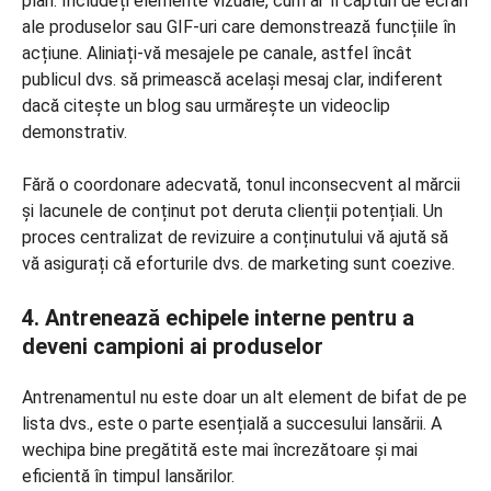
plan. Includeți elemente vizuale, cum ar fi capturi de ecran
ale produselor sau GIF-uri care demonstrează funcțiile în
acțiune. Aliniați-vă mesajele pe canale, astfel încât
publicul dvs. să primească același mesaj clar, indiferent
dacă citește un blog sau urmărește un videoclip
demonstrativ.
Fără o coordonare adecvată, tonul inconsecvent al mărcii
și lacunele de conținut pot deruta clienții potențiali. Un
proces centralizat de revizuire a conținutului vă ajută să
vă asigurați că eforturile dvs. de marketing sunt coezive.
4. Antrenează echipele interne pentru a
deveni campioni ai produselor
Antrenamentul nu este doar un alt element de bifat de pe
lista dvs., este o parte esențială a succesului lansării. A
wechipa bine pregătită este mai încrezătoare și mai
eficientă în timpul lansărilor.