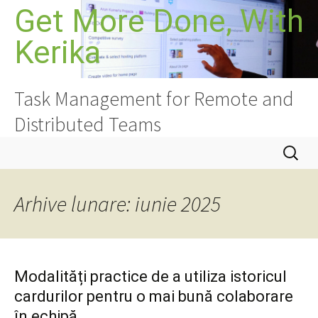
Sari
Get More Done, With
la
Kerika
conținut
Task Management for Remote and
Distributed Teams
Caută
după:
Arhive lunare: iunie 2025
Modalități practice de a utiliza istoricul
cardurilor pentru o mai bună colaborare
în echipă