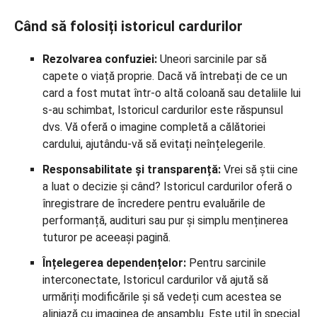
Când să folosiți istoricul cardurilor
Rezolvarea confuziei:
Uneori sarcinile par să
capete o viață proprie. Dacă vă întrebați de ce un
card a fost mutat într-o altă coloană sau detaliile lui
s-au schimbat, Istoricul cardurilor este răspunsul
dvs. Vă oferă o imagine completă a călătoriei
cardului, ajutându-vă să evitați neînțelegerile.
Responsabilitate și transparență:
Vrei să știi cine
a luat o decizie și când? Istoricul cardurilor oferă o
înregistrare de încredere pentru evaluările de
performanță, audituri sau pur și simplu menținerea
tuturor pe aceeași pagină.
Înțelegerea dependențelor:
Pentru sarcinile
interconectate, Istoricul cardurilor vă ajută să
urmăriți modificările și să vedeți cum acestea se
aliniază cu imaginea de ansamblu. Este util în special