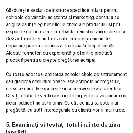
Găzduiește sesiuni de instruire specifice rolului pentru
echipele de vânzări, asistență și marketing, pentru a se
asigura că înțeleg beneficiile cheie ale produsului și pot
răspunde cu încredere întrebărilor sau obiecțiilor clienților.
Dezvoltați întrebări frecvente interne și ghiduri de
depanare pentru a minimiza confuzia în timpul lansării.
Alocați formatori cu experiență și oferiți o practică
practică pentru a crește pregătirea echipei.
Cu toate acestea, omiterea zonelor cheie de antrenament
sau grăbirea sesiunilor poate lăsa echipele nepregătite,
ceea ce duce la experiențe inconsecvente ale clienților.
Creați o listă de verificare a instruirii pentru a vă asigura că
niciun subiect nu este omis. Cu cât echipa ta este mai
pregătită, cu atât interacțiunile cu clienții vor fi mai fluide.
5. Examinați și testați totul înainte de ziua
lansării