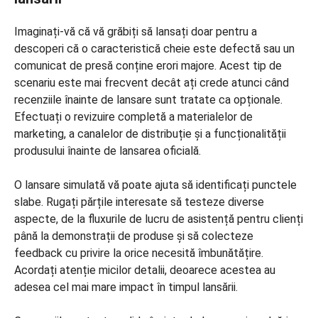
Imaginați-vă că vă grăbiți să lansați doar pentru a
descoperi că o caracteristică cheie este defectă sau un
comunicat de presă conține erori majore. Acest tip de
scenariu este mai frecvent decât ați crede atunci când
recenziile înainte de lansare sunt tratate ca opționale.
Efectuați o revizuire completă a materialelor de
marketing, a canalelor de distribuție și a funcționalității
produsului înainte de lansarea oficială.
O lansare simulată vă poate ajuta să identificați punctele
slabe. Rugați părțile interesate să testeze diverse
aspecte, de la fluxurile de lucru de asistență pentru clienți
până la demonstrații de produse și să colecteze
feedback cu privire la orice necesită îmbunătățire.
Acordați atenție micilor detalii, deoarece acestea au
adesea cel mai mare impact în timpul lansării.