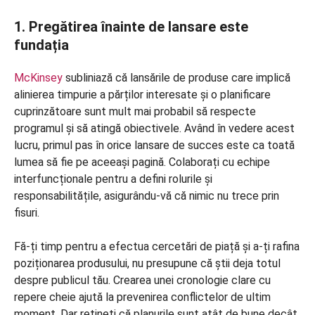
1. Pregătirea înainte de lansare este
fundația
McKinsey
subliniază că lansările de produse care implică
alinierea timpurie a părților interesate și o planificare
cuprinzătoare sunt mult mai probabil să respecte
programul și să atingă obiectivele. Având în vedere acest
lucru, primul pas în orice lansare de succes este ca toată
lumea să fie pe aceeași pagină. Colaborați cu echipe
interfuncționale pentru a defini rolurile și
responsabilitățile, asigurându-vă că nimic nu trece prin
fisuri.
Fă-ți timp pentru a efectua cercetări de piață și a-ți rafina
poziționarea produsului, nu presupune că știi deja totul
despre publicul tău. Crearea unei cronologie clare cu
repere cheie ajută la prevenirea conflictelor de ultim
moment. Dar rețineți că planurile sunt atât de bune decât