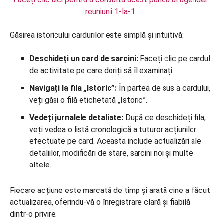
reuniunii 1-la-1
Găsirea istoricului cardurilor este simplă și intuitivă:
Deschideți un card de sarcini:
Faceți clic pe cardul
de activitate pe care doriți să îl examinați.
Navigați la fila „Istoric”:
În partea de sus a cardului,
veți găsi o filă etichetată „Istoric”.
Vedeți jurnalele detaliate:
După ce deschideți fila,
veți vedea o listă cronologică a tuturor acțiunilor
efectuate pe card. Aceasta include actualizări ale
detaliilor, modificări de stare, sarcini noi și multe
altele.
Fiecare acțiune este marcată de timp și arată cine a făcut
actualizarea, oferindu-vă o înregistrare clară și fiabilă
dintr-o privire.