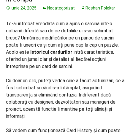
iunie 24, 2025
Necategorizat
Roshan Polekar
Te-ai întrebat vreodată cum a ajuns o sarcină într-o
coloană diferită sau de ce detaliile ei s-au schimbat
brusc? Urmărirea modificărilor pe un panou de sarcini
poate fi uneori ca și cum ați pune cap la cap un puzzle.
Acolo este
Istoricul cardurilor
intră caracteristica,
oferind un jurnal clar și detaliat al fiecărei acțiuni
întreprinse pe un card de sarcini.
Cu doar un clic, puteți vedea cine a făcut actualizări, ce a
fost schimbat și când s-a întâmplat, asigurând
transparența și eliminând confuzia. Indiferent dacă
colaborați cu designeri, dezvoltatori sau manageri de
proiect, această funcție îi menține pe toți aliniați și
informați.
Să vedem cum funcționează Card History și cum poate