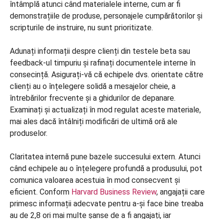
întâmplă atunci când materialele interne, cum ar fi
demonstrațiile de produse, personajele cumpărătorilor și
scripturile de instruire, nu sunt prioritizate.
Adunați informații despre clienți din testele beta sau
feedback-ul timpuriu și rafinați documentele interne în
consecință. Asigurați-vă că echipele dvs. orientate către
clienți au o înțelegere solidă a mesajelor cheie, a
întrebărilor frecvente și a ghidurilor de depanare.
Examinați și actualizați în mod regulat aceste materiale,
mai ales dacă întâlniți modificări de ultimă oră ale
produselor.
Claritatea internă pune bazele succesului extern. Atunci
când echipele au o înțelegere profundă a produsului, pot
comunica valoarea acestuia în mod consecvent și
eficient. Conform
Harvard Business Review
, angajații care
primesc informații adecvate pentru a-și face bine treaba
au de 2,8 ori mai multe șanse de a fi angajați, iar