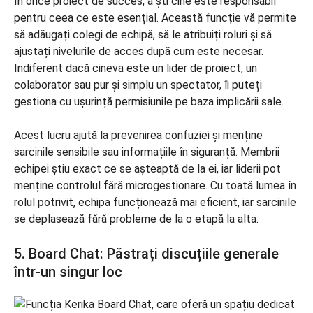
În orice proiect de succes, a ști cine este responsabil
pentru ceea ce este esențial. Această funcție vă permite
să adăugați colegi de echipă, să le atribuiți roluri și să
ajustați nivelurile de acces după cum este necesar.
Indiferent dacă cineva este un lider de proiect, un
colaborator sau pur și simplu un spectator, îi puteți
gestiona cu ușurință permisiunile pe baza implicării sale.
Acest lucru ajută la prevenirea confuziei și menține
sarcinile sensibile sau informațiile în siguranță. Membrii
echipei știu exact ce se așteaptă de la ei, iar liderii pot
menține controlul fără microgestionare. Cu toată lumea în
rolul potrivit, echipa funcționează mai eficient, iar sarcinile
se deplasează fără probleme de la o etapă la alta.
5. Board Chat: Păstrați discuțiile generale
într-un singur loc