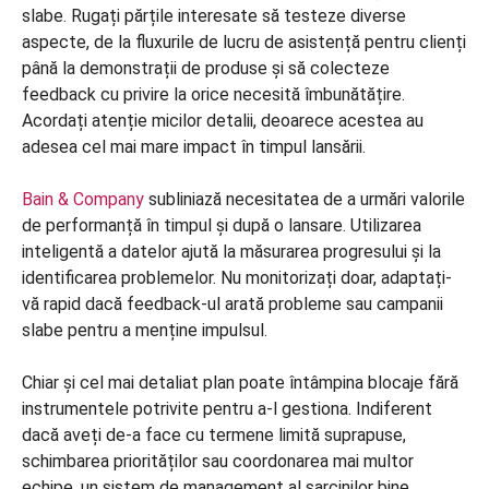
slabe. Rugați părțile interesate să testeze diverse
aspecte, de la fluxurile de lucru de asistență pentru clienți
până la demonstrații de produse și să colecteze
feedback cu privire la orice necesită îmbunătățire.
Acordați atenție micilor detalii, deoarece acestea au
adesea cel mai mare impact în timpul lansării.
Bain & Company
subliniază necesitatea de a urmări valorile
de performanță în timpul și după o lansare. Utilizarea
inteligentă a datelor ajută la măsurarea progresului și la
identificarea problemelor. Nu monitorizați doar, adaptați-
vă rapid dacă feedback-ul arată probleme sau campanii
slabe pentru a menține impulsul.
Chiar și cel mai detaliat plan poate întâmpina blocaje fără
instrumentele potrivite pentru a-l gestiona. Indiferent
dacă aveți de-a face cu termene limită suprapuse,
schimbarea priorităților sau coordonarea mai multor
echipe, un sistem de management al sarcinilor bine