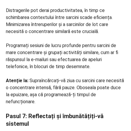
Distragerile pot derai productivitatea, în timp ce
schimbarea contextului între sarcini scade eficiența.
Minimizarea întreruperilor și a sarcinilor de lot care
necesită o concentrare similară este crucială.
Programați sesiuni de lucru profunde pentru sarcini de
mare concentrare și grupați activități similare, cum ar fi
răspunsul la e-mailuri sau efectuarea de apeluri
telefonice, în blocuri de timp desemnate.
Atenție la:
Supraîncărcați-vă ziua cu sarcini care necesită
o concentrare intensă, fără pauze. Oboseala poate duce
la epuizare, așa că programează-ți timpul de
nefuncționare.
Pasul 7: Reflectați și îmbunătățiți-vă
sistemul