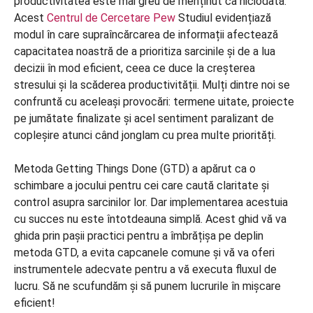
productivitatea este mai greu de menținut ca niciodată.
Acest
Centrul de Cercetare Pew
Studiul evidențiază
modul în care supraîncărcarea de informații afectează
capacitatea noastră de a prioritiza sarcinile și de a lua
decizii în mod eficient, ceea ce duce la creșterea
stresului și la scăderea productivității. Mulți dintre noi se
confruntă cu aceleași provocări: termene uitate, proiecte
pe jumătate finalizate și acel sentiment paralizant de
copleșire atunci când jonglam cu prea multe priorități.
Metoda Getting Things Done (GTD) a apărut ca o
schimbare a jocului pentru cei care caută claritate și
control asupra sarcinilor lor. Dar implementarea acestuia
cu succes nu este întotdeauna simplă. Acest ghid vă va
ghida prin pașii practici pentru a îmbrățișa pe deplin
metoda GTD, a evita capcanele comune și vă va oferi
instrumentele adecvate pentru a vă executa fluxul de
lucru. Să ne scufundăm și să punem lucrurile în mișcare
eficient!