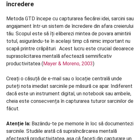
încredere
Metoda GTD începe cu capturarea fiecărei idei, sarcini sau
angajament într-un sistem de încredere din afara creierului
tău. Scopul este să îți eliberezi mintea de povara amintirii
totul, asigurându-te în același timp că nimic important nu
scapă printre crăpături. Acest lucru este crucial deoarece
suprasolicitarea mentală afectează semnificativ
productivitatea (
Mayer & Moreno, 2003
)
Creați o căsuță de e-mail sau o locație centrală unde
puteți nota imediat sarcinile pe măsură ce apar. Indiferent
dacă este un instrument digital, un notebook sau ambele,
cheia este consecvența în capturarea tuturor sarcinilor de
făcut.
Atenție la:
Bazându-te pe memorie în loc să documentezi
sarcinile. Studiile arată că supraîncărcarea mentală
afectează productivitatea, așa că faceți din capturare un