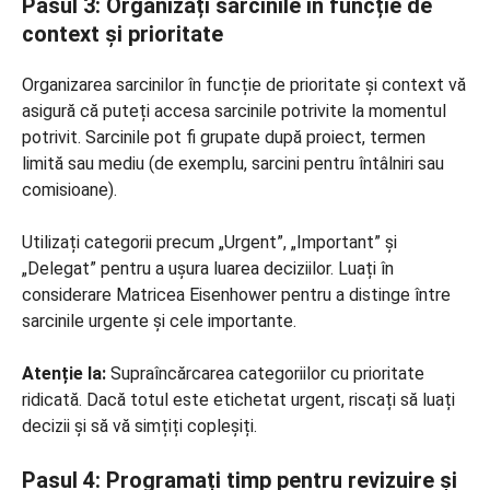
Pasul 3: Organizați sarcinile în funcție de
context și prioritate
Organizarea sarcinilor în funcție de prioritate și context vă
asigură că puteți accesa sarcinile potrivite la momentul
potrivit. Sarcinile pot fi grupate după proiect, termen
limită sau mediu (de exemplu, sarcini pentru întâlniri sau
comisioane).
Utilizați categorii precum „Urgent”, „Important” și
„Delegat” pentru a ușura luarea deciziilor. Luați în
considerare Matricea Eisenhower pentru a distinge între
sarcinile urgente și cele importante.
Atenție la:
Supraîncărcarea categoriilor cu prioritate
ridicată. Dacă totul este etichetat urgent, riscați să luați
decizii și să vă simțiți copleșiți.
Pasul 4: Programați timp pentru revizuire și