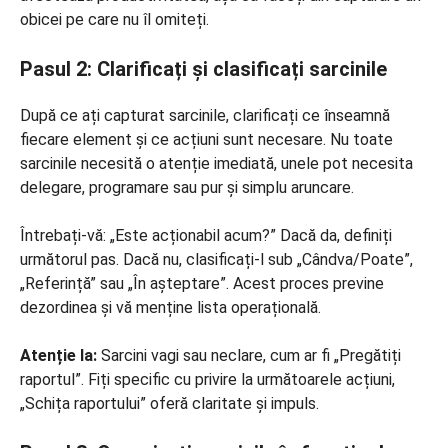
obicei pe care nu îl omiteți.
Pasul 2: Clarificați și clasificați sarcinile
După ce ați capturat sarcinile, clarificați ce înseamnă
fiecare element și ce acțiuni sunt necesare. Nu toate
sarcinile necesită o atenție imediată, unele pot necesita
delegare, programare sau pur și simplu aruncare.
Întrebați-vă: „Este acționabil acum?” Dacă da, definiți
următorul pas. Dacă nu, clasificați-l sub „Cândva/Poate”,
„Referință” sau „În așteptare”. Acest proces previne
dezordinea și vă menține lista operațională.
Atenție la:
Sarcini vagi sau neclare, cum ar fi „Pregătiți
raportul”. Fiți specific cu privire la următoarele acțiuni,
„Schița raportului” oferă claritate și impuls.