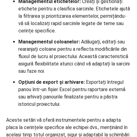
Managementul etichetelor:
Creați și gestionați
etichete pentru a clasifica sarcinile. Etichetele ajută
la filtrarea și prioritizarea elementelor, permițându-
vă să localizați rapid sarcinile legate de teme sau
cerințe specifice.
Managementul coloanelor:
Adăugați, editați sau
rearanjați coloane pentru a reflecta modificările din
fluxul de lucru al proiectului. Această caracteristică
asigură flexibilitate atunci când vă adaptați la sarcini
sau faze noi.
Opțiuni de export și arhivare:
Exportați întregul
panou într-un fișier Excel pentru raportare externă
sau arhivați panourile finalizate pentru a păstra
istoricul proiectului.
Aceste setări vă oferă instrumentele pentru a adapta
placa la cerințele specifice ale echipei dvs., menținând în
același timp totul organizat, sigur și adaptabil la schimbări.