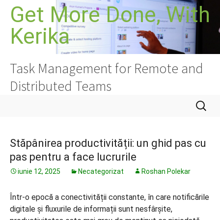
Sari
Get More Done, With
la
Kerika
conținut
Task Management for Remote and
Distributed Teams
Caută
după:
Stăpânirea productivității: un ghid pas cu
pas pentru a face lucrurile
iunie 12, 2025
Necategorizat
Roshan Polekar
Într-o epocă a conectivității constante, în care notificările
digitale și fluxurile de informații sunt nesfârșite,