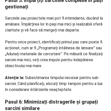
Pasul 5: Împărțiți sarcinile complexe în pași
gestionați
Sarcinile sau proiectele mari pot fi intimidante, ducând la
amânare. Împărțirea lor în pași mai mici și realizabili oferă
claritate și vă face să mergeți mai departe.
Pentru orice proiect, identificați primul pas care poate fi
acționat, cum ar fi „Programați întâlnirea de lansare” sau
„Adunați materiale de cercetare”. Pe măsură ce finalizați
sarcini mai mici, veți crea impuls pentru îndeplinirea
obiectivului mai mare.
Atenție la:
Subestimarea timpului necesar pentru sub-
sarcini. Când planificați, alocați timp tampon pentru a lua
în considerare întârzierile neașteptate.
Pasul 6: Minimizați distragerile și grupați
sarcini similare