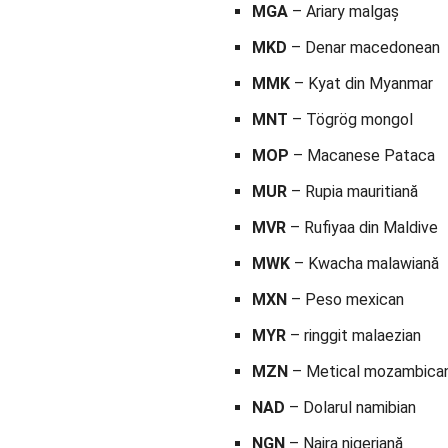
MGA
– Ariary malgaș
MKD
– Denar macedonean
MMK
– Kyat din Myanmar
MNT
– Tögrög mongol
MOP
– Macanese Pataca
MUR
– Rupia mauritiană
MVR
– Rufiyaa din Maldive
MWK
– Kwacha malawiană
MXN
– Peso mexican
MYR
– ringgit malaezian
MZN
– Metical mozambica
NAD
– Dolarul namibian
NGN
– Naira nigeriană