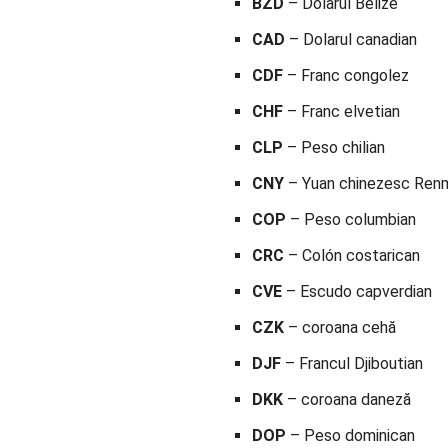
BZD
– Dolarul Belize
CAD
– Dolarul canadian
CDF
– Franc congolez
CHF
– Franc elvetian
CLP
– Peso chilian
CNY
– Yuan chinezesc Renm
COP
– Peso columbian
CRC
– Colón costarican
CVE
– Escudo capverdian
CZK
– coroana cehă
DJF
– Francul Djiboutian
DKK
– coroana daneză
DOP
– Peso dominican