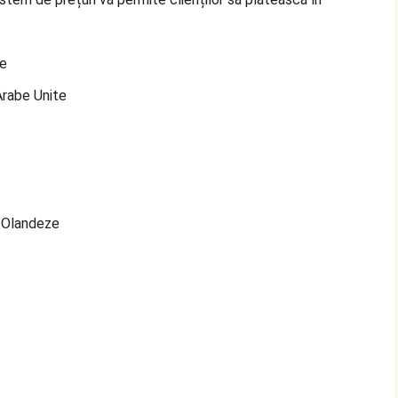
te
Arabe Unite
e Olandeze