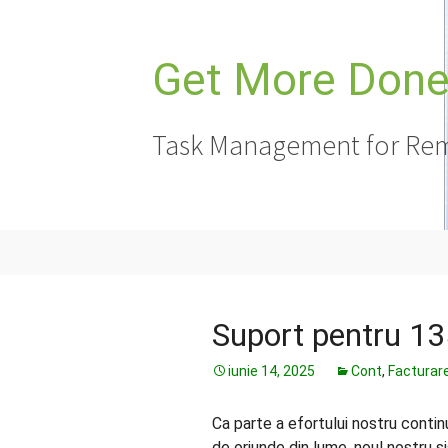
Sari
la
conținut
Get More Done,
Task Management for Rem
Suport pentru 13
iunie 14, 2025
Cont
,
Facturar
Ca parte a efortului nostru continu
de oriunde din lume, noul nostru s