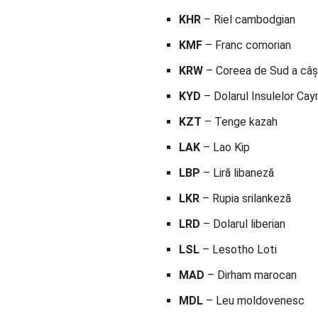
KHR
– Riel cambodgian
KMF
– Franc comorian
KRW
– Coreea de Sud a câș
KYD
– Dolarul Insulelor Ca
KZT
– Tenge kazah
LAK
– Lao Kip
LBP
– Liră libaneză
LKR
– Rupia srilankeză
LRD
– Dolarul liberian
LSL
– Lesotho Loti
MAD
– Dirham marocan
MDL
– Leu moldovenesc