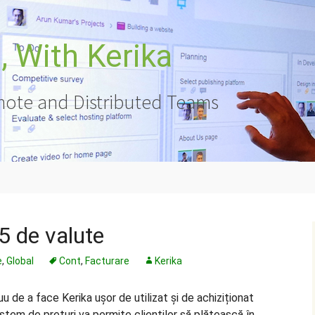
 With Kerika
ote and Distributed Teams
5 de valute
e
,
Global
Cont
,
Facturare
Kerika
u de a face Kerika ușor de utilizat și de achiziționat
istem de prețuri va permite clienților să plătească în