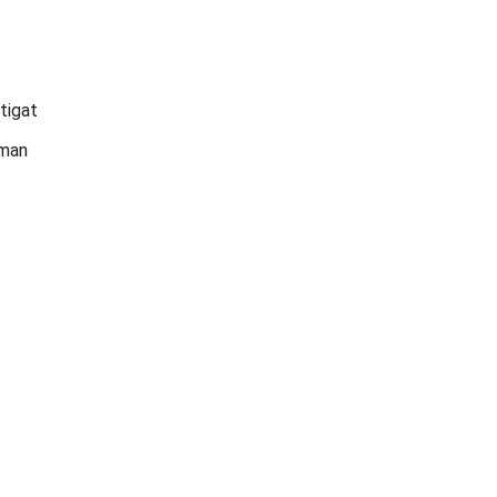
tigat
yman