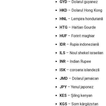
GYD
– Dolarul guyanez
HKD
– Dolarul Hong Kong
HNL
– Lempira honduriană
HTG
– Haitian Gourde
HUF
– Forint maghiar
IDR
– Rupia indoneziană
ILS
– Noul shekel israelian
INR
– Indian Rupee
ISK
– coroana islandeză
JMD
– Dolarul jamaican
JPY
– Yenul japonez
KES
– Șiling kenyan
KGS
– Som kârgâzstan