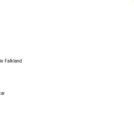
ele Falkland
tar