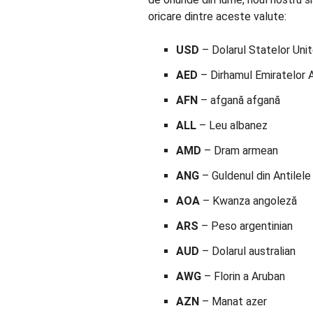
oricare dintre aceste valute:
USD
– Dolarul Statelor Uni
AED
– Dirhamul Emiratelor 
AFN
– afgană afgană
ALL
– Leu albanez
AMD
– Dram armean
ANG
– Guldenul din Antilel
AOA
– Kwanza angoleză
ARS
– Peso argentinian
AUD
– Dolarul australian
AWG
– Florin a Aruban
AZN
– Manat azer