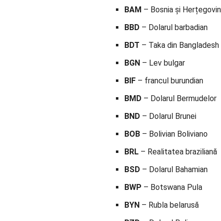
BAM
– Bosnia și Herțegovin
BBD
– Dolarul barbadian
BDT
– Taka din Bangladesh
BGN
– Lev bulgar
BIF
– francul burundian
BMD
– Dolarul Bermudelor
BND
– Dolarul Brunei
BOB
– Bolivian Boliviano
BRL
– Realitatea braziliană
BSD
– Dolarul Bahamian
BWP
– Botswana Pula
BYN
– Rubla belarusă