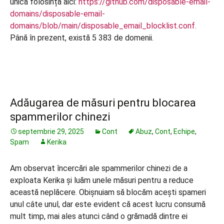
unică folosință aici:
https://github.com/disposable-email-
domains/disposable-email-
domains/blob/main/disposable_email_blocklist.conf.
Până în prezent, există 5 383 de domenii.
Adăugarea de măsuri pentru blocarea
spammerilor chinezi
septembrie 29, 2025
Cont
Abuz
,
Cont
,
Echipe
,
Spam
Kerika
Am observat încercări ale spammerilor chinezi de a
exploata Kerika și luăm unele măsuri pentru a reduce
această neplăcere. Obișnuiam să blocăm acești spameri
unul câte unul, dar este evident că acest lucru consumă
mult timp, mai ales atunci când o grămadă dintre ei