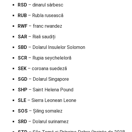
RSD
– dinarul sârbesc
RUB
– Rubla rusească
RWF
– franc rwandez
SAR
– Riali saudiți
SBD
– Dolarul Insulelor Solomon
SCR
– Rupia seycheleloră
SEK
– coroana suedeză
SGD
– Dolarul Singapore
SHP
– Saint Helena Pound
SLE
– Sierra Leonean Leone
SOS
– Șiling somalez
SRD
– Dolarul surinamez