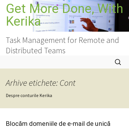
Sari
Get More Done, With
la
Kerika
conținut
Task Management for Remote and
Distributed Teams
Caută
după:
Arhive etichete: Cont
Despre conturile Kerika
Blocăm domeniile de e-mail de unică