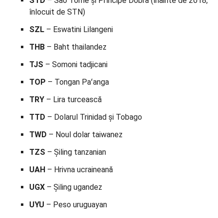
STD
– São Tomé și Príncipe Dobra (înainte de 2018,
înlocuit de STN)
SZL
– Eswatini Lilangeni
THB
– Baht thailandez
TJS
– Somoni tadjicani
TOP
– Tongan Paʻanga
TRY
– Lira turcească
TTD
– Dolarul Trinidad și Tobago
TWD
– Noul dolar taiwanez
TZS
– Șiling tanzanian
UAH
– Hrivna ucraineană
UGX
– Șiling ugandez
UYU
– Peso uruguayan