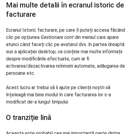
Mai multe detalii în ecranul istoric de
facturare
Ecranul Istoric facturare, pe care îl puteți accesa făcând
clic pe opțiunea
Gestionare cont
din meniul care apare
atunci când faceți clic pe avatarul dvs. în partea dreaptă
sus a aplicației desktop, va conține mai multe informații
despre modificările efectuate, cum ar fi
activarea/dezactivarea reînnoirii automate, adăugarea de
persoane etc.
Acest lucru ar trebui să îi ajute pe clienții noștri să
înțeleagă mai bine modul în care facturarea lor s-a
modificat de-a lungul timpului.
O tranziție lină
Aceasta este probabil cea mai importantă parte dintre