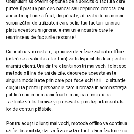
Obișnuiam să oferim opțiunea de a solicita o factură care
putea fi plătită prin cec bancar sau depunere directă, dar
această opțiune a fost, din păcate, abuzată de un număr
surprinzător de utilizatori care solicitau facturi, ignorau
plata acestora și ignorau e-mailurile noastre care le
reaminteau de facturile restante!
Cu noul nostru sistem, opțiunea de a face achiziții offline
(adică de a solicita o factură) va fi disponibilă doar pentru
anumiți clienți. Unii dintre clienții noștri mai vechi folosesc
metoda offline de ani de zile, deoarece aceasta este
singura modalitate prin care pot face achiziții – o situație
obișnuită pentru persoanele care lucrează în administrația
publică sau în companii foarte mari, care insistă ca
facturile să fie trimise și procesate prin departamentele
lor de conturi plătibile.
Pentru acești clienți mai vechi, metoda offline va continua
să fie disponibilă, dar va fi aplicată strict: dacă facturile nu