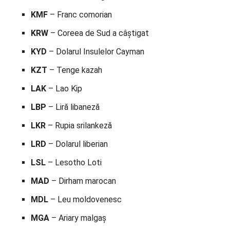
KMF
– Franc comorian
KRW
– Coreea de Sud a câștigat
KYD
– Dolarul Insulelor Cayman
KZT
– Tenge kazah
LAK
– Lao Kip
LBP
– Liră libaneză
LKR
– Rupia srilankeză
LRD
– Dolarul liberian
LSL
– Lesotho Loti
MAD
– Dirham marocan
MDL
– Leu moldovenesc
MGA
– Ariary malgaș