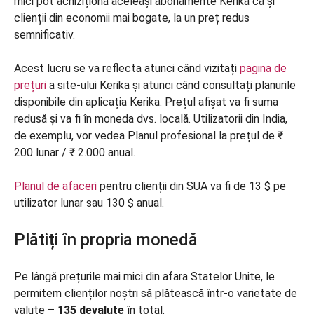
mici pot achiziționa aceleași abonamente Kerika ca și
clienții din economii mai bogate, la un preț redus
semnificativ.
Acest lucru se va reflecta atunci când vizitați
pagina de
prețuri
a site-ului Kerika și atunci când consultați planurile
disponibile din aplicația Kerika. Prețul afișat va fi suma
redusă și va fi în moneda dvs. locală. Utilizatorii din India,
de exemplu, vor vedea Planul profesional la prețul de ₹
200 lunar / ₹ 2.000 anual.
Planul de afaceri
pentru clienții din SUA va fi de 13 $ pe
utilizator lunar sau 130 $ anual.
Plătiți în propria monedă
Pe lângă prețurile mai mici din afara Statelor Unite, le
permitem clienților noștri să plătească într-o varietate de
valute –
135 de
valute
în total.