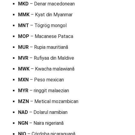
MKD
– Denar macedonean
MMK
– Kyat din Myanmar
MNT
– Tögrög mongol
MOP
– Macanese Pataca
MUR
– Rupia mauritiană
MVR
– Rufiyaa din Maldive
MWK
– Kwacha malawiană
MXN
– Peso mexican
MYR
– ringgit malaezian
MZN
– Metical mozambican
NAD
– Dolarul namibian
NGN
– Naira nigeriană
NIO
– Córdoba nicaraguană