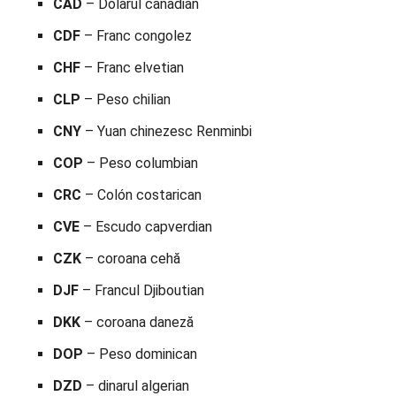
CAD
– Dolarul canadian
CDF
– Franc congolez
CHF
– Franc elvetian
CLP
– Peso chilian
CNY
– Yuan chinezesc Renminbi
COP
– Peso columbian
CRC
– Colón costarican
CVE
– Escudo capverdian
CZK
– coroana cehă
DJF
– Francul Djiboutian
DKK
– coroana daneză
DOP
– Peso dominican
DZD
– dinarul algerian