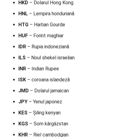
HKD
– Dolarul Hong Kong
HNL
– Lempira honduriană
HTG
– Haitian Gourde
HUF
– Forint maghiar
IDR
– Rupia indoneziană
ILS
– Noul shekel israelian
INR
– Indian Rupee
ISK
– coroana islandeză
JMD
– Dolarul jamaican
JPY
– Yenul japonez
KES
– Șiling kenyan
KGS
– Som kârgâzstan
KHR
– Riel cambodgian