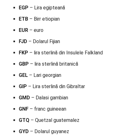
EGP
– Lira egipteană
ETB
– Birr etiopian
EUR
– euro
FJD
– Dolarul Fijian
FKP
– lira sterlină din Insulele Falkland
GBP
– lira sterlină britanică
GEL
– Lari georgian
GIP
– Lira sterlină din Gibraltar
GMD
– Dalasi gambian
GNF
– franc guineean
GTQ
– Quetzal guatemalez
GYD
– Dolarul guyanez