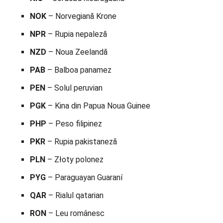
NOK
– Norvegiană Krone
NPR
– Rupia nepaleză
NZD
– Noua Zeelandă
PAB
– Balboa panamez
PEN
– Solul peruvian
PGK
– Kina din Papua Noua Guinee
PHP
– Peso filipinez
PKR
– Rupia pakistaneză
PLN
– Złoty polonez
PYG
– Paraguayan Guaraní
QAR
– Rialul qatarian
RON
– Leu românesc