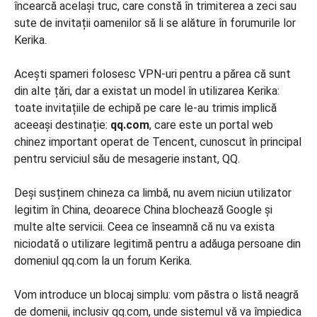
încearcă același truc, care constă în trimiterea a zeci sau
sute de invitații oamenilor să li se alăture în forumurile lor
Kerika.
Acești spameri folosesc VPN-uri pentru a părea că sunt
din alte țări, dar a existat un model în utilizarea Kerika:
toate invitațiile de echipă pe care le-au trimis implică
aceeași destinație:
qq.com
, care este un portal web
chinez important operat de Tencent, cunoscut în principal
pentru serviciul său de mesagerie instant, QQ.
Deși susținem chineza ca limbă, nu avem niciun utilizator
legitim în China, deoarece China blochează Google și
multe alte servicii. Ceea ce înseamnă că nu va exista
niciodată o utilizare legitimă pentru a adăuga persoane din
domeniul qq.com la un forum Kerika.
Vom introduce un blocaj simplu: vom păstra o listă neagră
de domenii, inclusiv qq.com, unde sistemul vă va împiedica