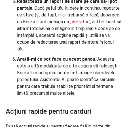
Redactează un raport de stare pe care să-l pot
partaja
. Dacă șeful tău îți cere în continuu rapoarte
de stare (și, de fapt, n-ar trebui să o facă, deoarece
cu Kerika îl poți adăuga ca
„Vizitator”
, astfel încât să
aibă întotdeauna o imagine în timp real a ceea ce se
întâmplă!), această acțiune rapidă și utilă se va
ocupa de redactarea unui raport de stare în locul
tău.
Arată-mi ce pot face cu acest panou
. Aceasta
este o altă modalitate de a te asigura că folosești
Kerika în mod optim pentru a-ți atinge obiectivele
proiectului. Asistentul AI poate identifica sarcinile
pentru care trebuie stabilite priorități și termene
limită, precum și multe altele.
Acțiuni rapide pentru carduri
Există acțiuni rapide și pentru fiecare fișă în parte din