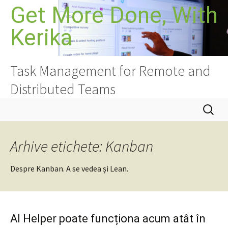
Sari
Get More Done, With
la
Kerika
conținut
Task Management for Remote and
Distributed Teams
Caută
după:
Arhive etichete: Kanban
Despre Kanban. A se vedea și Lean.
AI Helper poate funcționa acum atât în