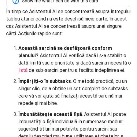
În timp ce Asistentul AI se concentrează asupra întregului
tablou atunci când nu este deschisă nicio carte, în acest
caz Asistentul AI se concentrează asupra unei singure
cărți. Acțiunile rapide sunt:
Această sarcină se desfășoară conform
planului?
Asistentul AI verifică dacă i s-a stabilit o
dată limită sau o prioritate și dacă sarcina necesită o
listă
de sub-sarcini pentru a facilita îndeplinirea ei.
Împărțiți-o în subtasks
. O metodă practică, cu un
singur clic, de a obține un set complet de subtasks
care vă vor ajuta să finalizați această sarcină mai
repede și mai bine.
Îmbunătățește această fișă
. Asistentul AI poate
îmbunătăți o fișă individuală în numeroase moduri:
sugerând titluri mai potrivite pentru sarcini sau
detalii/descrieri mai bune, utilizarea etichetelor, a