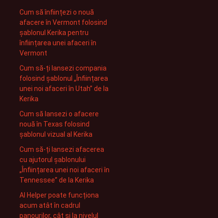
Cum să înființezi o nouă
afacere în Vermont folosind
șablonul Kerika pentru
înființarea unei afaceri în
Vermont
Cum să-ți lansezi compania
folosind șablonul „Înființarea
unei noi afaceri în Utah” de la
Kerika
Cum să lansezi o afacere
nouă în Texas folosind
șablonul vizual al Kerika
Cum să-ți lansezi afacerea
cu ajutorul șablonului
„Înființarea unei noi afaceri în
Tennessee” de la Kerika
AI Helper poate funcționa
acum atât în cadrul
panourilor, cât și la nivelul