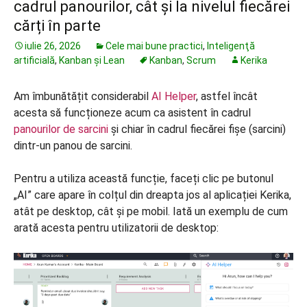
cadrul panourilor, cât și la nivelul fiecărei
cărți în parte
iulie 26, 2026
Cele mai bune practici
,
Inteligenţă
artificială
,
Kanban și Lean
Kanban
,
Scrum
Kerika
Am îmbunătățit considerabil
AI Helper
, astfel încât
acesta să funcționeze acum ca asistent în cadrul
panourilor de sarcini
și chiar în cadrul fiecărei fișe (sarcini)
dintr-un panou de sarcini.
Pentru a utiliza această funcție, faceți clic pe butonul
„AI” care apare în colțul din dreapta jos al aplicației Kerika,
atât pe desktop, cât și pe mobil. Iată un exemplu de cum
arată acesta pentru utilizatorii de desktop: