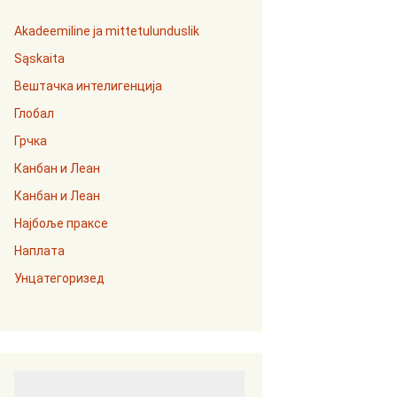
Akadeemiline ja mittetulunduslik
Sąskaita
Вештачка интелигенција
Глобал
Грчка
Канбан и Леан
Канбан и Леан
Најбоље праксе
Наплата
Унцатегоризед