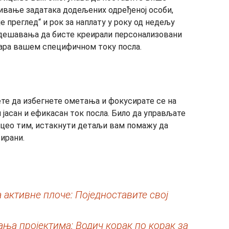
зивање задатака додељених одређеној особи,
е преглед“ и рок за наплату у року од недељу
одешавања да бисте креирали персонализовани
вара вашем специфичном току посла.
те да избегнете ометања и фокусирате се на
 јасан и ефикасан ток посла.
Било да управљате
 цео тим, истакнути детаљи вам помажу да
ирани.
 активне плоче: Поједноставите свој
а пројектима: Водич корак по корак за