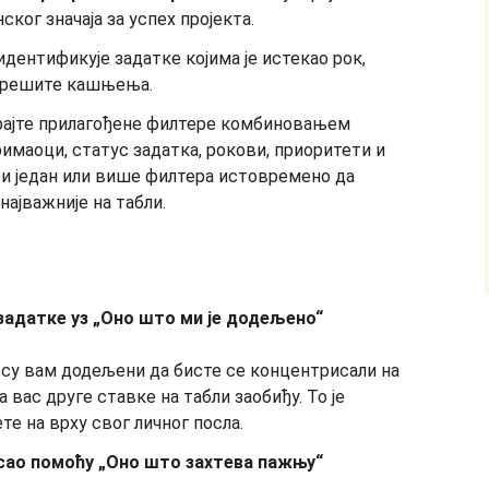
ског значаја за успех пројекта.
 идентификује задатке којима је истекао рок,
 решите кашњења.
рајте прилагођене филтере комбиновањем
имаоци, статус задатка, рокови, приоритети и
и један или више филтера истовремено да
најважније на табли.
 задатке уз „Оно што ми је додељено“
 су вам додељени да бисте се концентрисали на
 вас друге ставке на табли заобиђу. То је
те на врху свог личног посла.
сао помоћу „Оно што захтева пажњу“