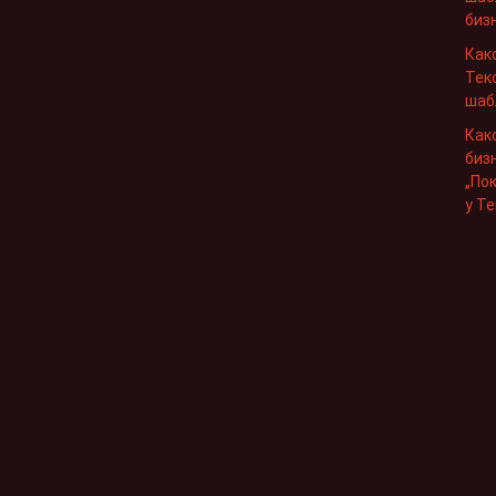
бизн
Как
Тек
шаб
Как
биз
„По
у Те