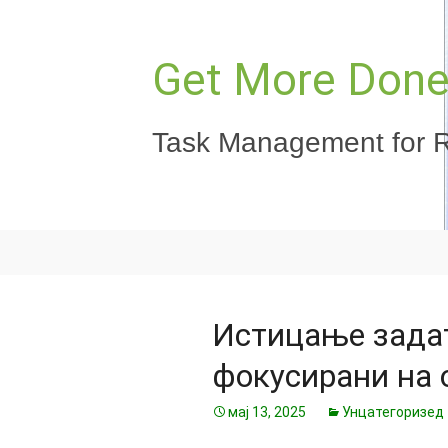
Скочи
на
садржај
Get More Done,
Task Management for R
Истицање задат
фокусирани на 
мај 13, 2025
Унцатегоризед