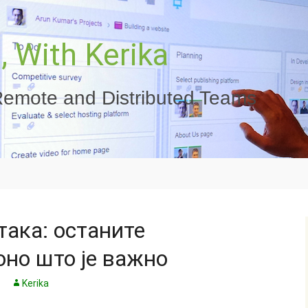
 With Kerika
emote and Distributed Teams
ака: останите
оно што је важно
Kerika