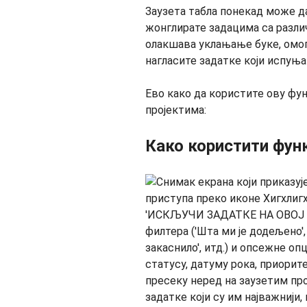
Заузета табла понекад може да
жонглирате задацима са разл
олакшава уклањање буке, омог
нагласите задатке који испуња
Ево како да користите ову фун
пројектима:
Како користити фун