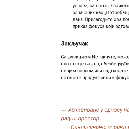
услова, као што је прика
означених као „Потребан ј
дана. Прилагодите ова п
приказ фокуса који одго
Закључак
Са функцијом Истакнуте, може
оно што је важно, обезбеђујући
својим послом или надгледате
останете продуктивни и фокус
Кретање
←
Архивиране у односу на
радни простор
чланака
Савладавање управљањ