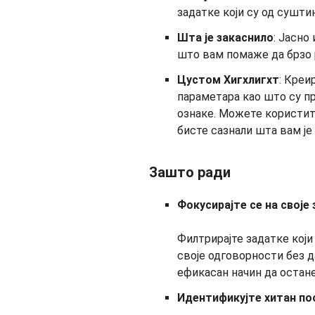
задатке који су од суштин
Шта је закаснило
: Јасно
што вам помаже да брзо
Цустом Хигхлигхт
: Креи
параметара као што су пр
ознаке. Можете користит
бисте сазнали шта вам је 
Зашто ради
Фокусирајте се на своје
Филтрирајте задатке који
своје одговорности без да
ефикасан начин да остане
Идентификујте хитан по