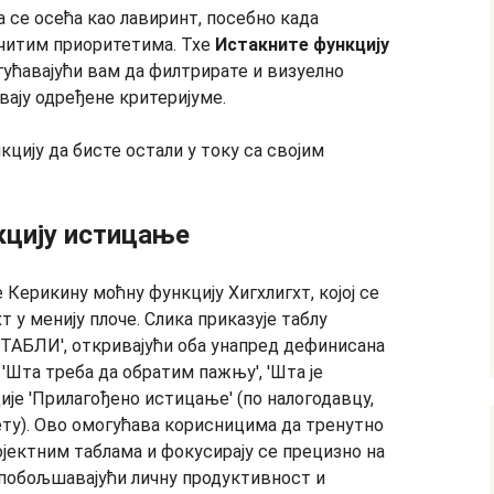
 се осећа као лавиринт, посебно када
ичитим приоритетима. Тхе
Истакните функцију
ућавајући вам да филтрирате и визуелно
вају одређене критеријуме.
кцију да бисте остали у току са својим
кцију истицање