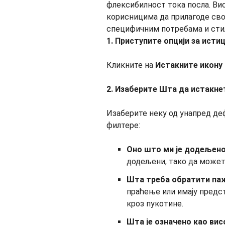
1. Приступите опцији за исти
Кликните на
Истакните икону
2. Изаберите Шта да истакне
Изаберите неку од унапред де
филтере:
Оно што ми је додељен
додељени, тако да можете
Шта треба обратити па
праћење или имају предст
кроз пукотине.
Шта је означено као вис