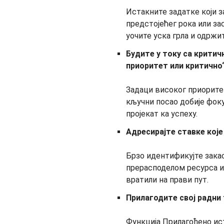
Истакните задатке који з
предстојећег рока или за
уочите уска грла и одржит
Будите у току са критич
приоритет или критично
Задаци високог приоритет
кључни посао добије фоку
пројекат ка успеху.
Адресирајте ставке које
Брзо идентификујте зака
прерасподелом ресурса и
вратили на прави пут.
Прилагодите свој радни
Функција Прилагођено и