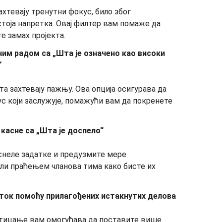
ахтевају тренутни фокус, било због
стоја напретка. Овај филтер вам помаже да
е замах пројекта.
ним радом са „Шта је означено као високи
“
а захтевају пажњу. Ова опција осигурава да
с који заслужује, помажући вам да покренете
 касне са „Шта је доспело“
снеле задатке и предузмите мере
ли праћењем чланова тима како бисте их
 ток помоћу прилагођених истакнутих делова
стицање вам омогућава да поставите више