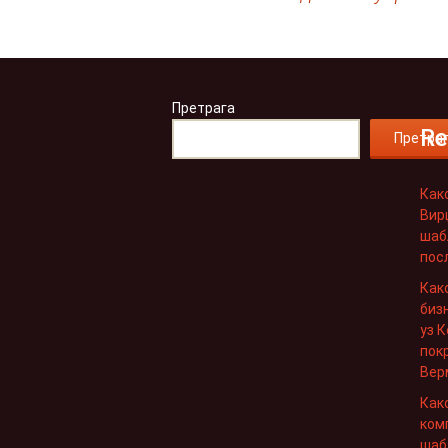
Претрага
Re
Претра
Как
Вир
шаб
пос
Как
биз
уз 
пок
Вер
Как
ком
шаб