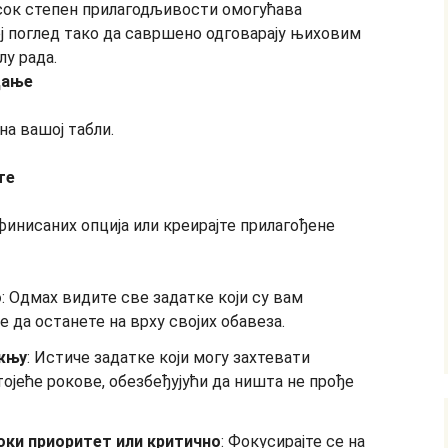
цање
на вашој табли.
те
финисаних опција или креирајте прилагођене
о
: Одмах видите све задатке који су вам
 да останете на врху својих обавеза.
жњу
: Истиче задатке који могу захтевати
ојеће рокове, обезбеђујући да ништа не прође
оки приоритет или критично
: Фокусирајте се на