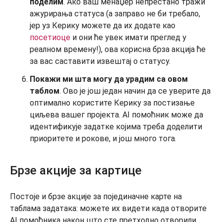
поделим
. Ако ваш менаџер непрестано тражи
ажурирања статуса (а заправо не би требало,
јер уз Керику можете да их додате као
посетиоце
и они ће увек имати преглед у
реалном времену!), ова корисна брза акција ће
за вас саставити извештај о статусу.
Покажи ми шта могу да урадим са овом
таблом
. Ово је још један начин да се уверите да
оптимално користите Керику за постизање
циљева вашег пројекта. AI помоћник може да
идентификује задатке којима треба доделити
приоритете и рокове, и још много тога.
Брзе акције за картице
Постоје и брзе акције за појединачне карте на
таблама задатака: можете их видети када отворите
AI помоћника након што сте претходно отворили