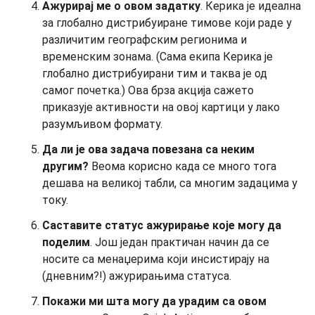
Ажурирај ме о овом задатку
. Керика је идеална
за глобално дистрибуиране тимове који раде у
различитим географским регионима и
временским зонама. (Сама екипа Керика је
глобално дистрибуирани тим и таква је од
самог почетка.) Ова брза акција сажето
приказује активности на овој картици у лако
разумљивом формату.
Да ли је ова задача повезана са неким
другим?
Веома корисно када се много тога
дешава на великој табли, са многим задацима у
току.
Саставите статус ажурирање које могу да
поделим
. Још један практичан начин да се
носите са менаџерима који инсистирају на
(дневним?!) ажурирањима статуса.
Покажи ми шта могу да урадим са овом