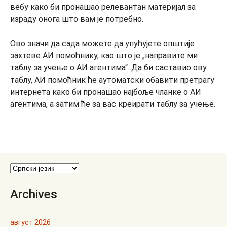
вебу како би пронашао релевантан материјал за
израду онога што вам је потребно.
Ово значи да сада можете да упућујете општије
захтеве АИ помоћнику, као што је „направите ми
таблу за учење о АИ агентима“. Да би саставио ову
таблу, АИ помоћник ће аутоматски обавити претрагу
интернета како би пронашао најбоље чланке о АИ
агентима, а затим ће за вас креирати таблу за учење.
Archives
август 2026