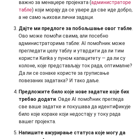
важно за менаџере пројеката (
администраторе
табле
) који морају да се увере да све иде добро,
а не само њихови лични задаци.
Дајте ми предлоге за побољшање овог табле
.
Ово може помоћи свима, али посебно
администраторима табле: AI помоћник може
прегледати целу таблу и утврдити да ли тим
користи Kerika у пуном капацитету — да ли су
колоне, које представљају ток рада, оптималне?
Да ли се ознаке користе за груписање
повезаних задатака? И тако даље.
Предложите било које нове задатке које бих
требао додати
. Овде AI помоћник прегледа
све ваше задатке и покушава да идентификује
било које кораке који недостају у току рада
вашег пројекта.
Напишите ажурирање статуса које могу да