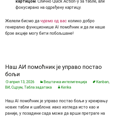
картицом
. Слично Quick Action-у за табле, али
фокусирано на одређену картицу.
Желели бисмо да
чујемо од вас
колико добро
генерално функционише AI помоћник и да ли наше
брзе акције могу бити побољшане!
Наш АИ помоћник је управо постао
бољи
април 13, 2026
Вештачка интелигенција
Kanban
,
ВИ
,
Сцрум
,
Табла задатака
Kerika
Наш AI помоћник је управо постао бољи у креирању
нових табли и шаблона: иако изгледа исто као и
раније, у позадини сада може да врши претраге на