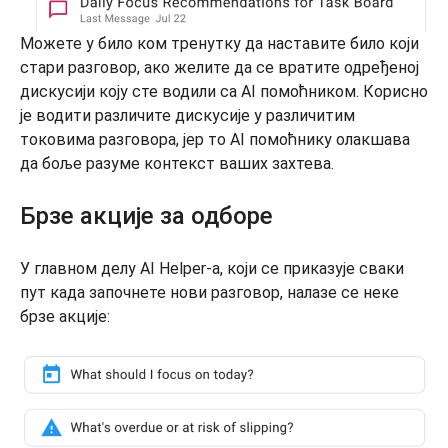
Можете у било ком тренутку да наставите било који
стари разговор, ако желите да се вратите одређеној
дискусији коју сте водили са AI помоћником. Корисно
је водити различите дискусије у различитим
токовима разговора, јер то AI помоћнику олакшава
да боље разуме контекст ваших захтева.
Брзе акције за одборе
У главном делу AI Helper-а, који се приказује сваки
пут када започнете нови разговор, налазе се неке
брзе акције: