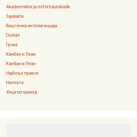
Akadeemiline ja mittetulunduslik
Sąskaita
Вештачка интелигенција
Глобал
Грчка
Канбан и Леан
Канбан и Леан
Најбоље праксе
Наплата
Унцатегоризед