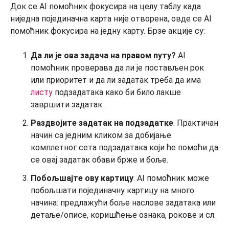
Док се AI помоћник фокусира на целу таблу када
ниједна појединачна карта није отворена, овде се AI
помоћник фокусира на једну карту. Брзе акције су:
Да ли је ова задача на правом путу?
AI
помоћник проверава да ли је постављен рок
или приоритет и да ли задатак треба да има
листу
подзадатака како би било лакше
завршити задатак.
Раздвојите задатак на подзадатке
. Практичан
начин са једним кликом за добијање
комплетног сета подзадатака који ће помоћи да
се овај задатак обави брже и боље.
Побољшајте ову картицу
. AI помоћник може
побољшати појединачну картицу на много
начина: предлажући боље наслове задатака или
детаље/описе, коришћење ознака, рокове и сл.