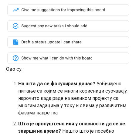
Ово су:
На шта да се фокусирам данас?
Уобичајено
питање са којим се многи корисници суочавају,
нарочито када раде на великом пројекту са
многим задацима у току и свима у различитим
фазама напретка.
Шта је пропуштено или у опасности да се не
заврши на време?
Нешто што је посебно