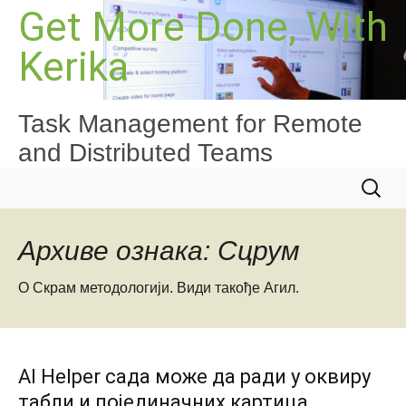
Скочи
Get More Done, With
на
Kerika
садржај
Task Management for Remote
and Distributed Teams
Претра
за:
Архиве ознака: Сцрум
О Скрам методологији. Види такође Агил.
AI Helper сада може да ради у оквиру
табли и појединачних картица.