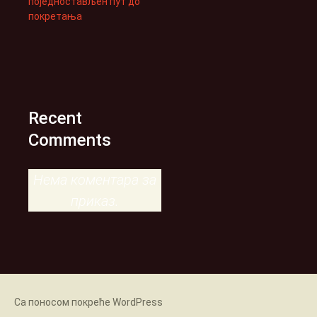
поједностављен пут до
покретања
Recent
Comments
Нема коментара за
приказ.
Са поносом покреће WordPress