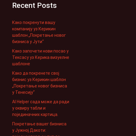
Recent Posts
Како покренути вашу
компанију уз Керикин
шаблон „Покретање новог
бизниса у Јути“
Како започети нови посао у
Тексасу уз Керика визуелне
шаблоне
Како да покренете свој
бизнис уз Керикин шаблон
„Покретање новог бизниса
у Тенесију“
AI Helper сада може да ради
у оквиру табли и
појединачних картица.
Покретање вашег бизниса
у Јужној Дакоти: