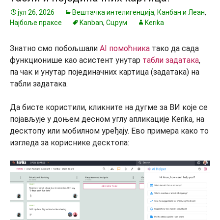
јул 26, 2026
Вештачка интелигенција
,
Канбан и Леан
,
Најбоље праксе
Kanban
,
Сцрум
Kerika
Знатно смо побољшали
AI помоћника
тако да сада
функционише као асистент унутар
табли задатака
,
па чак и унутар појединачних картица (задатака) на
табли задатака.
Да бисте користили, кликните на дугме за ВИ које се
појављује у доњем десном углу апликације Kerika, на
десктопу или мобилном уређају. Ево примера како то
изгледа за кориснике десктопа: