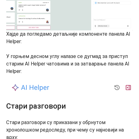
Хајде да погледамо детаљније компоненте панела AI
Helper:
У горњем десном углу налазе се дугмад за приступ
старим AI Helper чатовима и за затварање панела AI
Helper:
Стари разговори
Стари разговори су приказани у обрнутом
хронолошком редоследу, при чему су најновији на
врху: