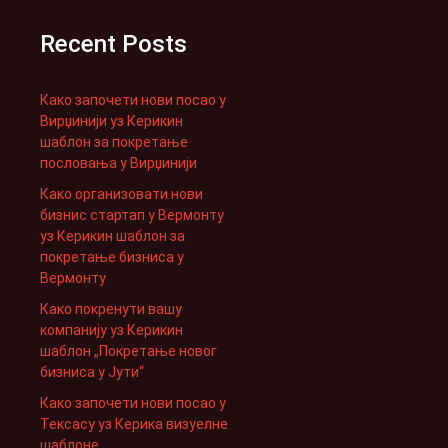
Recent Posts
Како започети нови посао у
Вирџинији уз Керикин
шаблон за покретање
пословања у Вирџинији
Како организовати нови
бизнис стартап у Вермонту
уз Керикин шаблон за
покретање бизниса у
Вермонту
Како покренути вашу
компанију уз Керикин
шаблон „Покретање новог
бизниса у Јути“
Како започети нови посао у
Тексасу уз Керика визуелне
шаблоне