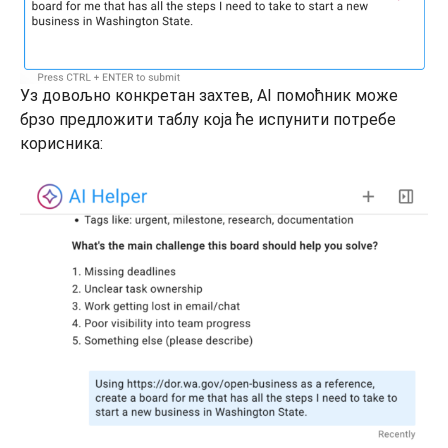
Уз довољно конкретан захтев, AI помоћник може
брзо предложити таблу која ће испунити потребе
корисника: