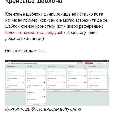
Креирање шаблона
Креирање шаблона функционише на потпуно исти
начин: на пример, корисник је могао затражити да се
шаблон креира користећи исти извор референце (
Водич за покретање предузећа
Пореске управе
државе Вашингтон).
Овако изгледа излаз:
Кликните да бисте видели већу слику