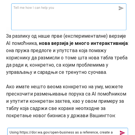
За разлику од наше прве (експерименталне) верзије
AI помоћника,
нова верзија је много интерактивнија
:
она пружа предлоге и упутства која помажу
кориснику да размисли о томе шта нова табла треба
да ради и, конкретно, са којим проблемима у
управљању и сарадњи се тренутно суочава.
Ако имате нешто веома конкретно на уму, можете
прескочити размењивање порука са AI помоћником
и упутити конкретан захтев, као у овом примеру за
таблу која садржи све кораке неопходне за
покретање новог бизниса у држави Вашингтон: