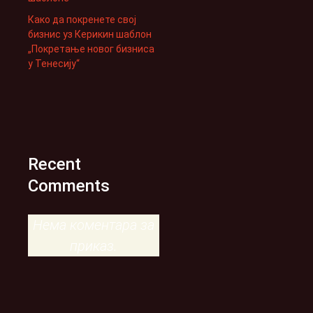
Како да покренете свој
бизнис уз Керикин шаблон
„Покретање новог бизниса
у Тенесију“
Recent
Comments
Нема коментара за
приказ.