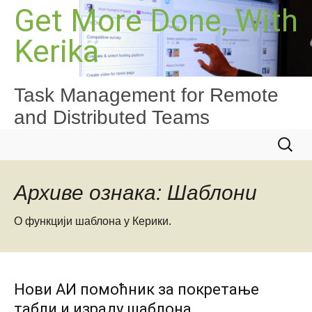
Скочи
Get More Done, With
на
Kerika
садржај
Task Management for Remote
and Distributed Teams
Претра
за:
Архиве ознака: Шаблони
О функцији шаблона у Керики.
Нови АИ помоћник за покретање
табли и израду шаблона