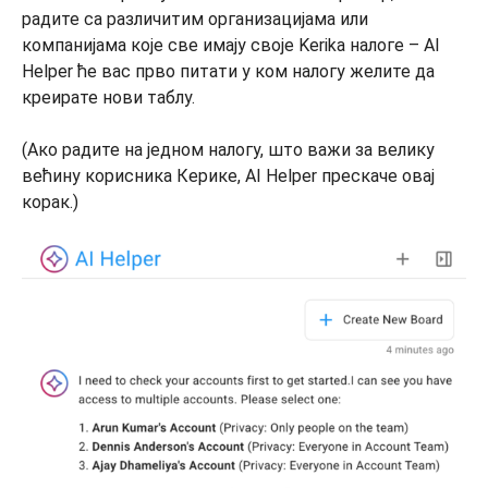
радите са различитим организацијама или
компанијама које све имају своје Kerika налоге – AI
Helper ће вас прво питати у ком налогу желите да
креирате нови таблу.
(Ако радите на једном налогу, што важи за велику
већину корисника Керике, AI Helper прескаче овај
корак.)