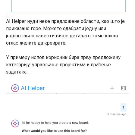
AI Helper нуди неке предложене области, као што је
приказано горе. Можете одабрати једну или
једноставно навести више детаља о томе какав
оглас желите да креирате.
У примеру испод корисник бира прву предложену
категорију: управљање пројектима и праћење
задатака: