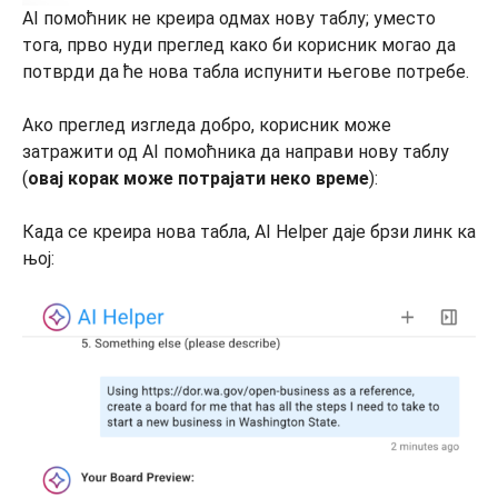
AI помоћник не креира одмах нову таблу; уместо
тога, прво нуди преглед како би корисник могао да
потврди да ће нова табла испунити његове потребе.
Ако преглед изгледа добро, корисник може
затражити од AI помоћника да направи нову таблу
(
овај корак може потрајати неко време
):
Када се креира нова табла, AI Helper даје брзи линк ка
њој: