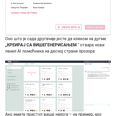
Оно што је сада другачије јесте да кликом на дугме
„КРЕИРАЈ СА ВИШЕГЕНЕРИСАЊЕМ
“ отвара нови
панел AI помоћника на десној страни прозора:
Ако имате приступ више налога – на пример, ако