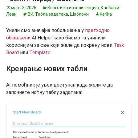
март 3, 2026
Вештачка интелигенција
,
Канбан и
Леан
ВИ
,
Табла задатака
,
Шаблони
Kerika
Унели смо значајна побољшања у
претходно
објављени
AI Helper како бисмо га учинили
кориснијим за све који желе да покрену нови
Task
Board
или
Template
.
Креирање нових табли
AI помоћник је увек доступан када желите да
започнете ноћну таблу задатака: