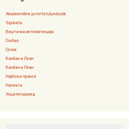
Akadeemiline ja mittetulunduslik
Sąskaita
Вештачка интелигенција
Глобал
Грчка
Канбан и Леан
Канбан и Леан
Најбоље праксе
Наплата
Унцатегоризед