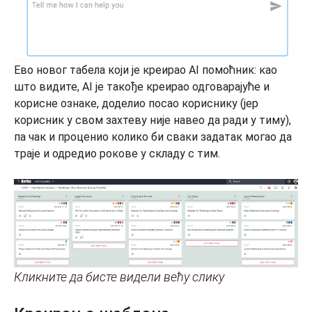
Ево новог табела који је креирао AI помоћник: као
што видите, AI је такође креирао одговарајуће и
корисне ознаке, доделио посао кориснику (јер
корисник у свом захтеву није навео да ради у тиму),
па чак и проценио колико би сваки задатак могао да
траје и одредио рокове у складу с тим.
Кликните да бисте видели већу слику