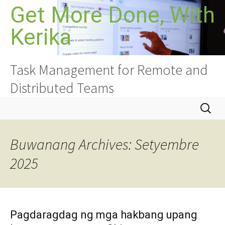
Lumaktaw
Get More Done, With
sa
Kerika
nilalaman
Task Management for Remote and
Distributed Teams
Hanapin
ang:
Buwanang Archives: Setyembre
2025
Pagdaragdag ng mga hakbang upang