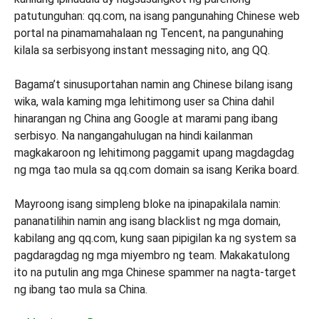
patutunguhan: qq.com, na isang pangunahing Chinese web
portal na pinamamahalaan ng Tencent, na pangunahing
kilala sa serbisyong instant messaging nito, ang QQ.
Bagama’t sinusuportahan namin ang Chinese bilang isang
wika, wala kaming mga lehitimong user sa China dahil
hinarangan ng China ang Google at marami pang ibang
serbisyo. Na nangangahulugan na hindi kailanman
magkakaroon ng lehitimong paggamit upang magdagdag
ng mga tao mula sa qq.com domain sa isang Kerika board.
Mayroong isang simpleng bloke na ipinapakilala namin:
pananatilihin namin ang isang blacklist ng mga domain,
kabilang ang qq.com, kung saan pipigilan ka ng system sa
pagdaragdag ng mga miyembro ng team. Makakatulong
ito na putulin ang mga Chinese spammer na nagta-target
ng ibang tao mula sa China.