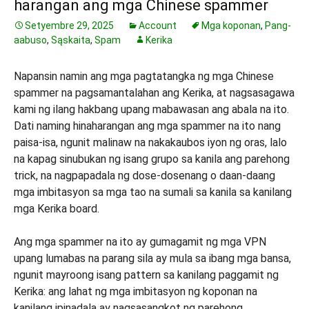
harangan ang mga Chinese spammer
Setyembre 29, 2025
Account
Mga koponan
,
Pang-
aabuso
,
Sąskaita
,
Spam
Kerika
Napansin namin ang mga pagtatangka ng mga Chinese
spammer na pagsamantalahan ang Kerika, at nagsasagawa
kami ng ilang hakbang upang mabawasan ang abala na ito.
Dati naming hinaharangan ang mga spammer na ito nang
paisa-isa, ngunit malinaw na nakakaubos iyon ng oras, lalo
na kapag sinubukan ng isang grupo sa kanila ang parehong
trick, na nagpapadala ng dose-dosenang o daan-daang
mga imbitasyon sa mga tao na sumali sa kanila sa kanilang
mga Kerika board.
Ang mga spammer na ito ay gumagamit ng mga VPN
upang lumabas na parang sila ay mula sa ibang mga bansa,
ngunit mayroong isang pattern sa kanilang paggamit ng
Kerika: ang lahat ng mga imbitasyon ng koponan na
kanilang ipinadala ay nagsasangkot ng parehong