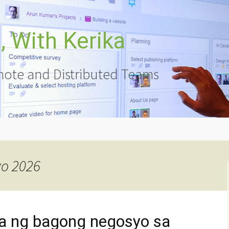
 With Kerika
ote and Distributed Teams
o 2026
a ng bagong negosyo sa