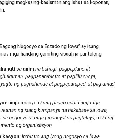
magiging magkasing-kaalaman ang lahat sa koponan,
in.
 Bagong Negosyo sa Estado ng Iowa” ay isang
may mga handang gamiting visual na pantulong:
ahahati
sa
anim
na bahagi
:
pagpaplano at
ghukuman, pagpaparehistro at paglilisensya,
yugto ng paghahanda at pagpapatupad, at pag-unlad
yon:
impormasyon
kung paano suriin ang mga
ukunan ng isang kumpanya na nakabase sa Iowa,
 sa negosyo at mga pinansyal na pagtataya
, at
kung
mento ng organisasyon
.
pikasyon:
Irehistro ang iyong negosyo sa Iowa