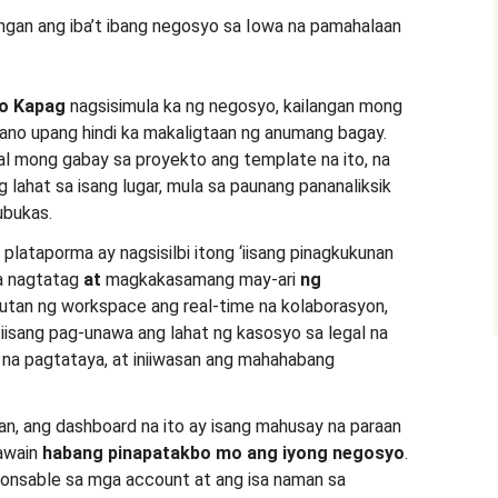
ngan ang iba’t ibang negosyo sa Iowa na pamahalaan
ho Kapag
nagsisimula ka ng negosyo, kailangan mong
ano upang hindi ka makaligtaan ng anumang bagay.
al mong gabay sa proyekto ang template na ito, na
ng lahat sa isang lugar, mula sa paunang pananaliksik
ubukas.
lataporma ay nagsisilbi itong ‘iisang pinagkukunan
a nagtatag
at
magkakasamang may-ari
ng
lutan ng workspace ang real-time na kolaborasyon,
 iisang pag-unawa ang lahat ng kasosyo sa legal na
 na pagtataya, at iniiwasan ang mahahabang
n, ang dashboard na ito ay isang mahusay na paraan
awain
habang pinapatakbo mo ang iyong negosyo
.
ponsable sa mga account at ang isa naman sa