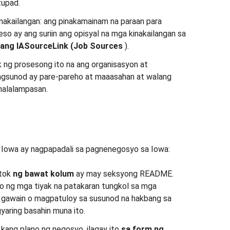
tupad.
nakailangan: ang pinakamainam na paraan para
so ay ang suriin ang opisyal na mga kinakailangan sa
ang IASourceLink (Job Sources
).
ak ng prosesong ito na ang organisasyon at
agsunod ay pare-pareho at maaasahan at walang
alalampasan.
Iowa ay nagpapadali sa pagnenegosyo sa Iowa:
tok
ng bawat kolum
ay may seksyong README.
o ng mga tiyak na patakaran tungkol sa mga
 gawain o magpatuloy sa susunod na hakbang sa
yaring basahin muna ito.
kang plano ng negosyo, ilagay ito
sa form ng