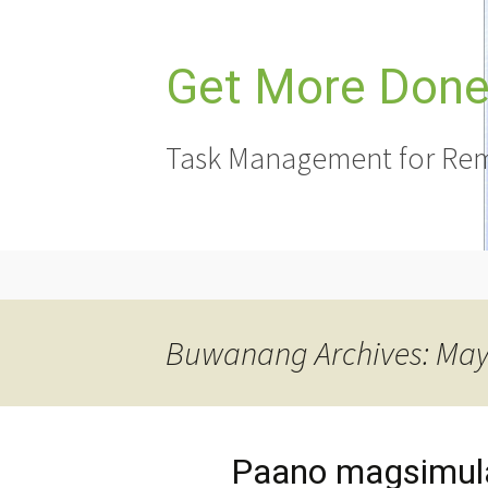
Lumaktaw
sa
nilalaman
Get More Done,
Task Management for Rem
Buwanang Archives: May
Paano magsimul