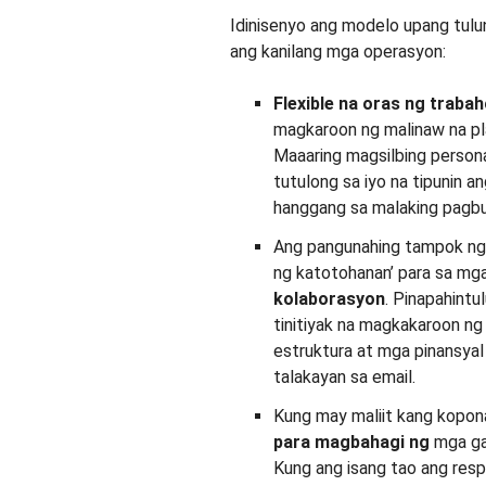
Idinisenyo ang modelo upang tulu
ang kanilang mga operasyon:
Flexible na oras ng traba
magkaroon ng malinaw na pl
Maaaring magsilbing person
tutulong sa iyo na tipunin a
hanggang sa malaking pagb
Ang pangunahing tampok ng p
ng katotohanan’ para sa mg
kolaborasyon
. Pinapahintu
tinitiyak na magkakaroon ng
estruktura at mga pinansyal
talakayan sa email.
Kung may maliit kang kopona
para magbahagi ng
mga g
Kung ang isang tao ang res