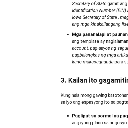
Secretary of State
gamit ang 
Identification Number (EIN)
Iowa Secretary of State
,
mag
ang mga
kinakailangang
lis
Mga pananalapi at paunan
ang template ay naglalama
account
, pag-aayos ng segu
pagbalangkas
ng mga artik
kang
makapaghanda
para s
3. Kailan ito gagamiti
Kung nais mong gawing katotohan
sa iyo ang espasyong ito sa pagt
Paglipat sa pormal na pa
ang iyong plano sa negosyo