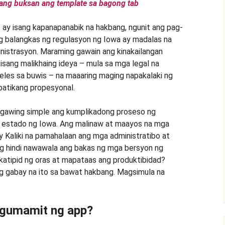
pang buksan ang template sa bagong tab
 ay isang kapanapanabik na hakbang, ngunit ang pag-
g balangkas ng regulasyon ng Iowa ay madalas na
inistrasyon. Maraming gawain ang kinakailangan
 isang malikhaing ideya – mula sa mga legal na
es sa buwis – na maaaring maging napakalaki ng
batikang propesyonal.
y gawing simple ang kumplikadong proseso ng
 estado ng Iowa. Ang malinaw at maayos na mga
 Kaliki na pamahalaan ang mga administratibo at
 hindi nawawala ang bakas ng mga bersyon ng
atipid ng oras at mapataas ang produktibidad?
g gabay na ito sa bawat hakbang. Magsimula na
 gumamit ng app?