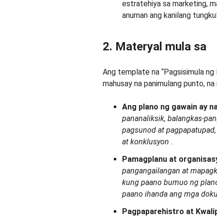
estratehiya sa marketing, 
anuman ang kanilang tungkul
2. Materyal mula sa
Ang template na “Pagsisimula ng
mahusay na panimulang punto, na 
Ang plano ng gawain
ay n
pananaliksik, balangkas-pan
pagsunod at pagpapatupad, 
at
konklusyon
.
Pamagplanu at organisas
pangangailangan at mapagk
kung paano bumuo ng plano
paano
ihanda
ang mga doku
Pagpaparehistro at Kwali