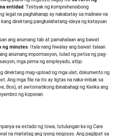
na entidad
. Tinitiyak ng komprehensibong
ng legal na paghahanap ay nakabatay sa malinaw na
kang direktang pangkalahatang-ideya ng katayuan
an ang anumang tab at pamahalaan ang bawat
b ng minutes
. Itala nang hiwalay ang bawat talaan
 ang anumang impormasyon, tulad ng petsa ng pag-
isasyon, mga pirma ng empleyado, atbp.
ang direktang mag-upload ng mga ulat, dokumento ng
t. Ang mga file na ito ay ligtas na naka-imbak sa
ve, Box), at awtomatikong ibinabahagi ng Kerika ang
miyembro ng koponan.
panya sa estado ng Iowa, tutulungan ka ng Care
al na maitatag ang iyong negosyo. Ang paglipat sa