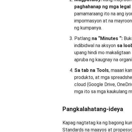
paghahanap
ng mga legal 
pamamaraang ito na ang iyo
impormasyon at na mayroon 
ng kumpanya.
Patlang
na “Minutes
“:
Buks
indibidwal na aksyon
sa loo
upang hindi mo makaligtaan
apruba ng kaugnay na organ
Sa tab na Tools
, maaari k
produkto, at mga spreadshee
cloud (Google Drive, OneDri
mga ito sa mga kaukulang 
Pangkalahatang-ideya
Kapag nagtatag ka ng bagong kum
Standards na maayos at propesyon