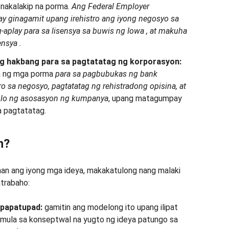
nakalakip na porma.
Ang
Federal Employer
ay ginagamit
upang irehistro ang iyong negosyo sa
-aplay para sa
lisensya sa buwis
ng Iowa
,
at
makuha
ensya
.
g hakbang para sa pagtatatag ng korporasyon:
n ng mga porma
para sa pagbubukas
ng bank
ro sa negosyo,
pagtatatag
ng rehistradong opisina, at
ulo ng asosasyon ng kumpanya
, upang matagumpay
a pagtatatag.
n?
an ang iyong mga ideya, makakatulong nang malaki
atrabaho:
gpapatupad:
gamitin ang modelong ito upang ilipat
 mula sa konseptwal na yugto ng ideya patungo sa