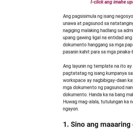
I-click ang imahe u
Ang pagsisimula ng isang negosyo
unawa at pagsunod sa natatangin
nagiging malaking hadlang sa adm
upang gawing ligal na entidad ang
dokumento hanggang sa mga papel
pasanin kahit para sa mga pinaka-
Ang layunin ng template na ito a
pagtatatag ng isang kumpanya sa
workspace ay nagbibigay-daan kay
mga dokumento ng pagsunod nang
dokumento. Handa ka na bang mak
Huwag mag-alala, tutulungan ka n
ngayon.
1. Sino ang maaaring