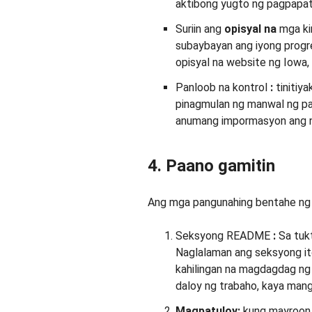
aktibong yugto ng pagpapa
Suriin ang
opisyal na
mga ki
subaybayan ang iyong progre
opisyal na website ng Iowa,
Panloob na kontrol
:
tinitiy
pinagmulan ng manwal ng p
anumang impormasyon ang n
4. Paano gamitin
Ang mga pangunahing bentahe ng 
Seksyong README
:
Sa tuk
Naglalaman ang seksyong it
kahilingan na magdagdag ng
daloy ng trabaho, kaya mang
Magpatuloy:
kung mayroon 