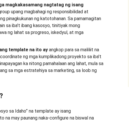
ga magkakasamang nagtatag ng isang
group upang magbahagi ng responsibilidad at
isang pinagkukunan ng katotohanan. Sa pamamagitan
n sa iba’t ibang kasosyo, tinitiyak mong
a ng lahat sa progreso, iskedyul, at mga
ang template na ito ay
angkop para sa maliliit na
coordinate ng mga kumplikadong proyekto sa iba’t
Pinapayagan ka nitong pamahalaan ang lahat, mula sa
ang sa mga estratehiya sa marketing, sa loob ng
?
syo sa Idaho” na template ay isang
o na may paunang naka-configure na biswal na