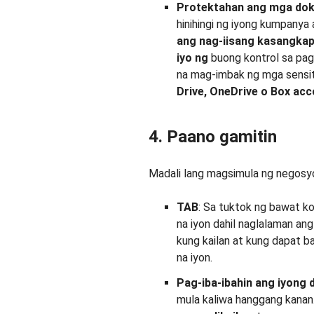
Protektahan ang mga dok
hinihingi ng iyong kumpanya
ang nag-iisang kasangkap
iyo ng
buong kontrol sa pa
na mag-imbak ng mga sensi
Drive, OneDrive o Box ac
4. Paano gamitin
Madali lang magsimula ng negosy
TAB
: Sa tuktok ng bawat k
na iyon dahil naglalaman an
kung kailan at kung dapat 
na iyon.
Pag-iba-ibahin ang iyong 
mula kaliwa hanggang kanan