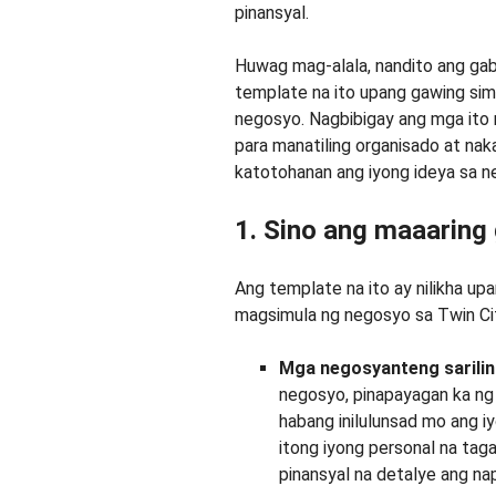
pinansyal.
Huwag mag-alala, nandito ang gab
template na ito upang gawing si
negosyo. Nagbibigay ang mga ito 
para manatiling organisado at na
katotohanan ang iyong ideya sa 
1. Sino ang maaaring
Ang template na ito ay nilikha up
magsimula ng negosyo sa Twin Cit
Mga negosyanteng sarilin
negosyo, pinapayagan ka ng
habang inilulunsad mo ang iy
itong iyong personal na taga
pinansyal na detalye ang n