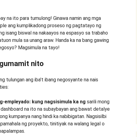
ay na ito para tumulong! Ginawa namin ang mga
mple ang kumplikadong proseso ng pagtatayo ng
ng isang biswal na nakaayos na espasyo sa trabaho
katuon mula sa unang araw. Handa ka na bang gawing
negosyo? Magsimula na tayo!
 gumamit nito
ang tulungan ang iba’t ibang negosyante na nais
ies:
g-empleyado: kung nagsisimula ka ng
sarili mong
 dashboard na ito na subaybayan ang bawat detalye
ong kumpanya nang hindi ka nabibigatan. Nagsisilbi
pamahala ng proyekto, tinitiyak na walang legal o
apapalampas.