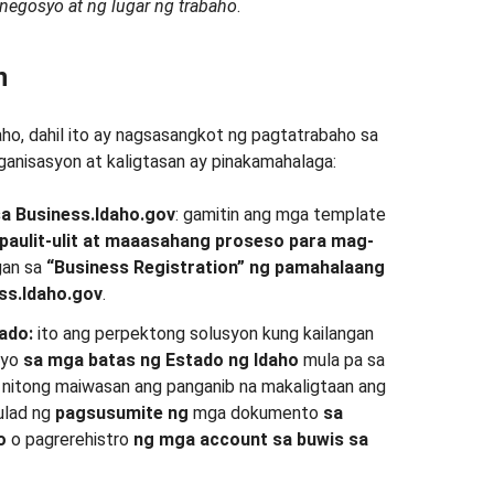
negosyo at ng lugar ng trabaho
.
n
aho, dahil ito ay nagsasangkot ng pagtatrabaho sa
rganisasyon at kaligtasan ay pinakamahalaga:
a Business.Idaho.gov
: gamitin ang mga template
paulit-ulit at maaasahang proseso para mag-
gan sa
“Business Registration”
ng pamahalaang
ss.Idaho.gov
.
ado:
ito ang perpektong solusyon kung kailangan
syo
sa mga batas ng Estado ng Idaho
mula pa sa
a nitong maiwasan ang panganib na makaligtaan ang
ulad ng
pagsusumite ng
mga dokumento
sa
o
o pagrerehistro
ng mga account sa buwis
sa