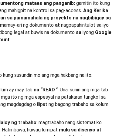
umentong mataas ang panganib:
gamitin ito kung
 ang mahigpit na kontrol sa pag-access.
Ang Kerika
an sa pamamahala ng proyekto na nagbibigay sa
gmamay-ari ng dokumento
at
nagpapahintulot sa iyo
tibong legal at buwis na dokumento
sa
iyong
Google
count
.
o kung susundin mo ang mga hakbang na ito:
olum ay may tab
na “READ
“. Una, suriin ang mga tab
g mga ito ng mga espesyal na patakaran tungkol sa
bang magdagdag o ilipat ng bagong trabaho sa kolum
daloy ng trabaho
: magtrabaho nang sistematiko
. Halimbawa, huwag lumipat
mula sa disenyo at