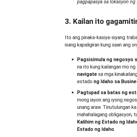
pagpapasya sa lokasyon ng 
3. Kailan ito gagamiti
Ito ang pinaka-kasiya-siyang trab
isang kapaligiran kung saan ang o
Pagsisimula ng negosyo
s
na ito kung kailangan mo ng
navigate
sa mga kinakailan
estado
ng Idaho
sa Busine
Pagtupad sa batas ng est
mong iayon ang iyong nego
unang araw. Tinutulungan k
mahahalagang obligasyon, t
Kalihim
ng Estado ng Idah
Estado ng Idaho
.