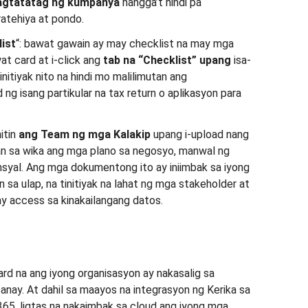
agtatatag ng kumpanya
hangga’t hindi pa
atehiya at pondo.
ist
“: bawat gawain ay may checklist na may mga
t card at i-click ang
tab na “Checklist” upang
isa-
nitiyak nito na hindi mo malilimutan ang
ng isang partikular na tax return o aplikasyon para
itin
ang Team ng mga Kalakip
upang i-upload nang
an sa wika ang mga plano sa negosyo, manwal ng
nsyal. Ang mga dokumentong ito ay iniimbak sa iyong
n sa ulap, na tinitiyak na lahat ng mga stakeholder at
 access sa kinakailangang datos.
ard na ang iyong organisasyon ay nakasalig sa
nay. At dahil sa maayos na integrasyon ng Kerika sa
65, ligtas na nakaimbak sa cloud ang iyong mga