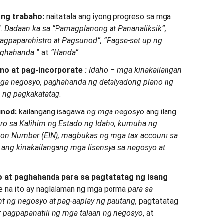
 ng trabaho:
naitatala ang iyong progreso sa mga
‘.
Dadaan ka sa “Pamagplanong at Pananaliksik”,
agpaparehistro at
Pagsunod”, “Pagse-set up ng
Paghahanda
” at
“Handa”
.
no at pag-incorporate
: Idaho – mga kinakailangan
ga negosyo,
paghahanda
ng detalyadong plano ng
ng pagkakatatag
.
unod:
kailangang isagawa
ng mga negosyo
ang ilang
ro sa Kalihim ng Estado ng Idaho, kumuha ng
ation Number (EIN), magbukas ng mga tax account sa
ang kinakailangang mga lisensya sa negosyo at
 at paghahanda para sa pagtatatag ng isang
 na ito ay naglalaman ng mga porma
para sa
 ng negosyo at pag-aaplay ng pautang,
pagtatatag
t pagpapanatili ng mga talaan ng negosyo
, at