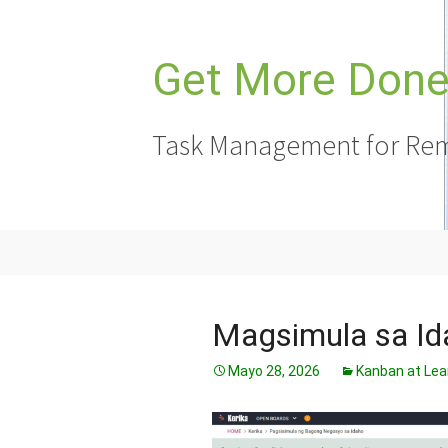
Lumaktaw
sa
nilalaman
Get More Done,
Task Management for Rem
Magsimula sa Id
Mayo 28, 2026
Kanban at Lea