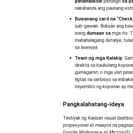
pananaliksik
patungo
sa p
nakahanda ang paunang estr
Buwanang card na “Checkl
sub-gawain. Buksan ang bawa
isang
dumaan sa
mga ito. Ti
mahahalagang detalye, tulad 
sa lisensya.
Team ng mga Kalakip
: Gam
direkta sa kaukulang kopon
gumagamit, o mga ulat pina
ligtas na serbisyo sa imbaka
miyembro ng koponan ay may
Pangkalahatang-ideya
Tinitiyak ng Kanban visual dashbo
propesyonal at maayos na pagsasa
Google Workspace at Microsoft 3