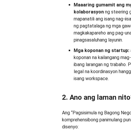
Maaaring gumamit ang m
kolaborasyon
ng steering 
mapanatili ang isang nag-i
ng pagtatalaga ng mga gawai
magkakapareho ang pag-unaw
pinagsasaluhang layunin.
Mga koponan ng startup: 
koponan na kailangang mag-
ibang larangan ng trabaho. 
legal na koordinasyon hangg
isang workspace.
2. Ano ang laman nito
Ang “Pagsisimula ng Bagong Nego
komprehensibong panimulang punt
disenyo: