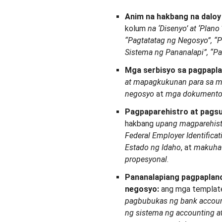
Anim na hakbang na daloy
kolum
na ‘Disenyo’ at ‘Plano
“Pagtatatag ng Negosyo”, “P
Sistema ng Pananalapi”, “
Mga serbisyo sa pagpapla
at mapagkukunan para sa m
negosyo
at
mga dokumento 
Pagpaparehistro at pags
hakbang
upang magparehist
Federal Employer Identific
Estado ng Idaho
, at
makuha 
propesyonal
.
Pananalapiang pagpaplano
negosyo:
ang mga template
pagbubukas ng bank account
ng sistema ng accounting a