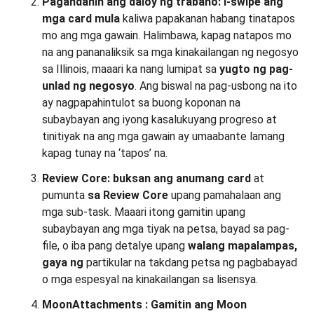
Pagandahin ang daloy ng trabaho: i-swipe ang
mga card mula
kaliwa papakanan habang tinatapos
mo ang mga gawain. Halimbawa, kapag natapos mo
na ang pananaliksik sa mga kinakailangan ng negosyo
sa Illinois, maaari ka nang lumipat sa
yugto ng pag-
unlad ng negosyo
. Ang biswal na pag-usbong na ito
ay nagpapahintulot sa buong koponan na
subaybayan ang iyong kasalukuyang progreso at
tinitiyak na ang mga gawain ay umaabante lamang
kapag tunay na ‘tapos’ na.
Review Core: buksan ang anumang card
at
pumunta
sa Review Core
upang pamahalaan ang
mga sub-task. Maaari itong gamitin upang
subaybayan ang mga tiyak na petsa, bayad sa pag-
file, o iba pang detalye upang
walang mapalampas,
gaya ng
partikular na takdang petsa ng pagbabayad
o mga espesyal na kinakailangan sa lisensya.
Moon
Attachments
: Gamitin
ang Moon