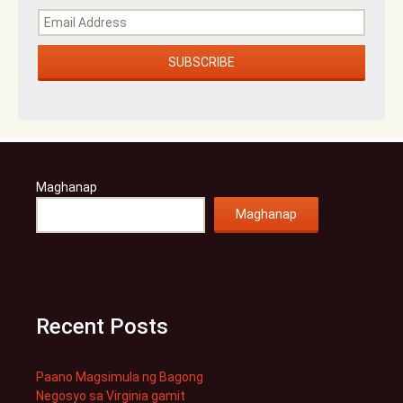
Maghanap
Maghanap
Recent Posts
Paano Magsimula ng Bagong
Negosyo sa Virginia gamit