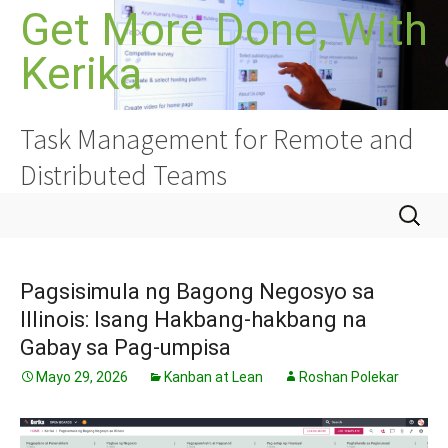
Lumaktaw
Get More Done, With
sa
Kerika
nilalaman
Task Management for Remote and
Distributed Teams
Hanapin
ang:
Pagsisimula ng Bagong Negosyo sa
Illinois: Isang Hakbang-hakbang na
Gabay sa Pag-umpisa
Mayo 29, 2026
Kanban at Lean
Roshan Polekar