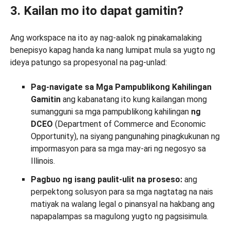
3. Kailan mo ito dapat gamitin?
Ang workspace na ito ay nag-aalok ng pinakamalaking
benepisyo kapag handa ka nang lumipat mula sa yugto ng
ideya patungo sa propesyonal na pag-unlad:
Pag-navigate sa Mga Pampublikong Kahilingan
Gamitin
ang kabanatang ito kung kailangan mong
sumangguni sa mga pampublikong kahilingan
ng
DCEO
(Department of Commerce and Economic
Opportunity), na siyang pangunahing pinagkukunan ng
impormasyon para sa mga may-ari ng negosyo sa
Illinois.
Pagbuo ng isang paulit-ulit na proseso:
ang
perpektong solusyon para sa mga nagtatag na nais
matiyak na walang legal o pinansyal na hakbang ang
napapalampas sa magulong yugto ng pagsisimula.