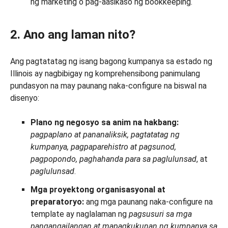
ng marketing o pag-aasikaso ng bookkeeping.
2. Ano ang laman nito?
Ang pagtatatag ng isang bagong kumpanya sa estado ng
Illinois ay nagbibigay ng komprehensibong panimulang
pundasyon na may paunang naka-configure na biswal na
disenyo:
Plano ng negosyo sa anim na hakbang:
pagpaplano at pananaliksik, pagtatatag ng
kumpanya, pagpaparehistro at pagsunod,
pagpopondo, paghahanda para sa paglulunsad
, at
paglulunsad
.
Mga proyektong organisasyonal at
preparatoryo:
ang mga paunang naka-configure na
template ay naglalaman ng
pagsusuri sa mga
pangangailangan at mapagkukunan ng kumpanya sa