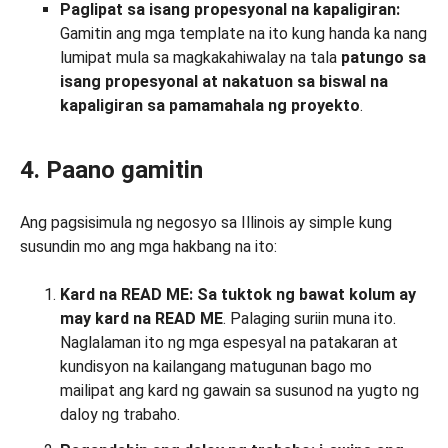
Paglipat sa isang propesyonal na kapaligiran:
Gamitin ang mga template na ito kung handa ka nang
lumipat mula sa magkakahiwalay na tala
patungo sa
isang propesyonal at nakatuon sa biswal na
kapaligiran sa pamamahala ng proyekto
.
4. Paano gamitin
Ang pagsisimula ng negosyo sa Illinois ay simple kung
susundin mo ang mga hakbang na ito:
Kard na READ ME: Sa tuktok
ng bawat kolum ay
may
kard na READ ME
. Palaging suriin muna ito.
Naglalaman ito ng mga espesyal na patakaran at
kundisyon na kailangang matugunan bago mo
mailipat ang kard ng gawain sa susunod na yugto ng
daloy ng trabaho.