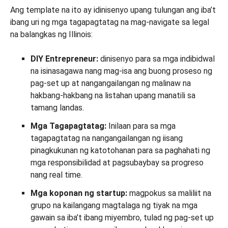
Ang template na ito ay idinisenyo upang tulungan ang iba’t
ibang uri ng mga tagapagtatag na mag-navigate sa legal
na balangkas ng Illinois:
DIY Entrepreneur:
dinisenyo para sa mga indibidwal
na isinasagawa nang mag-isa ang buong proseso ng
pag-set up at nangangailangan ng malinaw na
hakbang-hakbang na listahan upang manatili sa
tamang landas.
Mga Tagapagtatag:
Inilaan para sa mga
tagapagtatag na nangangailangan ng iisang
pinagkukunan ng katotohanan para sa paghahati ng
mga responsibilidad at pagsubaybay sa progreso
nang real time.
Mga koponan ng startup:
magpokus sa maliliit na
grupo na kailangang magtalaga ng tiyak na mga
gawain sa iba’t ibang miyembro, tulad ng pag-set up