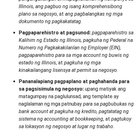
Illinois, ang pagbuo ng isang komprehensibong
plano sa negosyo
, at
ang pagbalangkas ng mga
dokumento ng pagkakatatag
.
Pagpaparehistro at pagsunod:
pagpaparehistro sa
Kalihim ng Estado ng Illinois, pagkuha ng Pederal na
Numero ng Pagkakakilanlan ng Employer (EIN),
pagpaparehistro para sa mga account ng buwis ng
estado ng Illinois
, at
pagkuha ng mga
kinakailangang lisensya at permit sa negosyo
.
Pananalapiang pagpaplano at paghahanda para
sa pagsisimula ng negosyo:
upang matiyak ang
matagumpay na paglulunsad, ang template ay
naglalaman ng mga patnubay
para sa pagbubukas ng
bank account at pagkuha ng kredito, pagtatatag ng
sistema ng accounting at bookkeeping
, at
pagtukoy
sa lokasyon ng negosyo at lugar ng trabaho
.