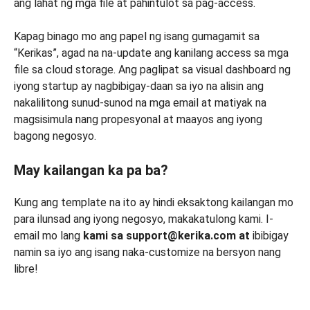
ang lahat ng mga file at pahintulot sa pag-access.
Kapag binago mo ang papel ng isang gumagamit sa
“Kerikas”, agad na na-update ang kanilang access sa mga
file sa cloud storage. Ang paglipat sa visual dashboard ng
iyong startup ay nagbibigay-daan sa iyo na alisin ang
nakalilitong sunud-sunod na mga email at matiyak na
magsisimula nang propesyonal at maayos ang iyong
bagong negosyo.
May kailangan ka pa ba?
Kung ang template na ito ay hindi eksaktong kailangan mo
para ilunsad ang iyong negosyo, makakatulong kami. I-
email mo lang
kami
sa support@kerika.com at
ibibigay
namin sa iyo ang isang naka-customize na bersyon nang
libre!