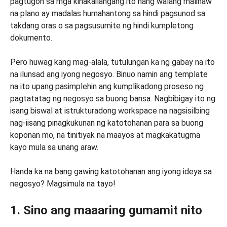
pagtugon sa mga kinakailangang ito nang walang malinaw
na plano ay madalas humahantong sa hindi pagsunod sa
takdang oras o sa pagsusumite ng hindi kumpletong
dokumento.
Pero huwag kang mag-alala, tutulungan ka ng gabay na ito
na ilunsad ang iyong negosyo. Binuo namin ang template
na ito upang pasimplehin ang kumplikadong proseso ng
pagtatatag ng negosyo sa buong bansa. Nagbibigay ito ng
isang biswal at istrukturadong workspace na nagsisilbing
nag-iisang pinagkukunan ng katotohanan para sa buong
koponan mo, na tinitiyak na maayos at magkakatugma
kayo mula sa unang araw.
Handa ka na bang gawing katotohanan ang iyong ideya sa
negosyo? Magsimula na tayo!
1. Sino ang maaaring gumamit nito