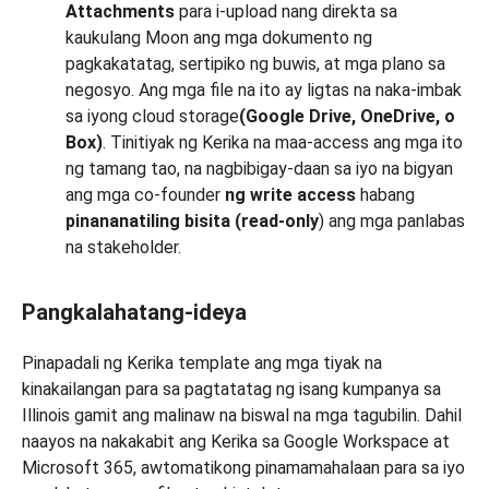
Attachments
para i-upload nang direkta sa
kaukulang Moon ang mga dokumento ng
pagkakatatag, sertipiko ng buwis, at mga plano sa
negosyo. Ang mga file na ito ay ligtas na naka-imbak
sa iyong cloud storage
(Google Drive, OneDrive, o
Box)
. Tinitiyak ng Kerika na maa-access ang mga ito
ng tamang tao, na nagbibigay-daan sa iyo na bigyan
ang mga co-founder
ng write access
habang
pinananatiling bisita
(read-only
) ang mga panlabas
na stakeholder.
Pangkalahatang-ideya
Pinapadali ng Kerika template ang mga tiyak na
kinakailangan para sa pagtatatag ng isang kumpanya sa
Illinois gamit ang malinaw na biswal na mga tagubilin. Dahil
naayos na nakakabit ang Kerika sa Google Workspace at
Microsoft 365, awtomatikong pinamamahalaan para sa iyo