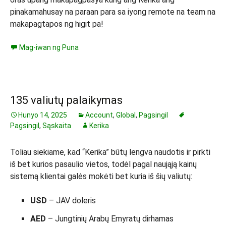
pinakamahusay na paraan para sa iyong remote na team na
makapagtapos ng higit pa!
Mag-iwan ng Puna
135 valiutų palaikymas
Hunyo 14, 2025
Account
,
Global
,
Pagsingil
Pagsingil
,
Sąskaita
Kerika
Toliau siekiame, kad “Kerika” būtų lengva naudotis ir pirkti
iš bet kurios pasaulio vietos, todėl pagal naująją kainų
sistemą klientai galės mokėti bet kuria iš šių valiutų:
USD
– JAV doleris
AED
– Jungtinių Arabų Emyratų dirhamas