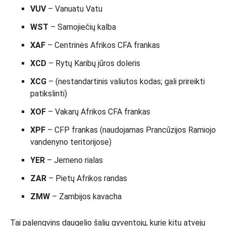
VUV
– Vanuatu Vatu
WST
– Samojiečių kalba
XAF
– Centrinės Afrikos CFA frankas
XCD
– Rytų Karibų jūros doleris
XCG
– (nestandartinis valiutos kodas; gali prireikti
patikslinti)
XOF
– Vakarų Afrikos CFA frankas
XPF
– CFP frankas (naudojamas Prancūzijos Ramiojo
vandenyno teritorijose)
YER
– Jemeno rialas
ZAR
– Pietų Afrikos randas
ZMW
– Zambijos kavacha
Tai palengvins daugelio šalių gyventojų, kurie kitu atveju