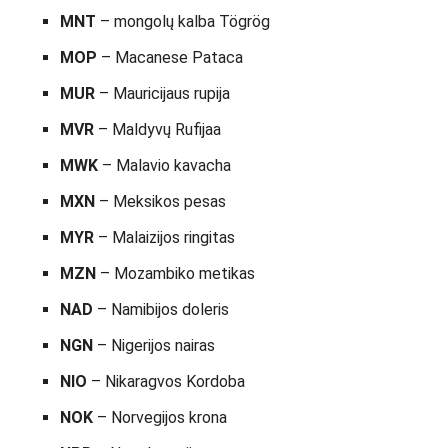
MNT
– mongolų kalba Tögrög
MOP
– Macanese Pataca
MUR
– Mauricijaus rupija
MVR
– Maldyvų Rufijaa
MWK
– Malavio kavacha
MXN
– Meksikos pesas
MYR
– Malaizijos ringitas
MZN
– Mozambiko metikas
NAD
– Namibijos doleris
NGN
– Nigerijos nairas
NIO
– Nikaragvos Kordoba
NOK
– Norvegijos krona