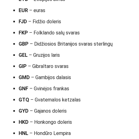
EUR
– euras
FJD
– Fidžio doleris
FKP
– Folklando salų svaras
GBP
– Didžiosios Britanijos svaras sterlingų
GEL
– Gruzijos laris
GIP
– Gibraltaro svaras
GMD
– Gambijos dalasis
GNF
– Gvinėjos frankas
GTQ
– Gvatemalos ketzalas
GYD
– Gajanos doleris
HKD
– Honkongo doleris
HNL
– Hondūro Lempira