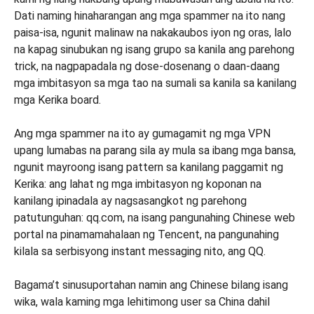
Dati naming hinaharangan ang mga spammer na ito nang
paisa-isa, ngunit malinaw na nakakaubos iyon ng oras, lalo
na kapag sinubukan ng isang grupo sa kanila ang parehong
trick, na nagpapadala ng dose-dosenang o daan-daang
mga imbitasyon sa mga tao na sumali sa kanila sa kanilang
mga Kerika board.
Ang mga spammer na ito ay gumagamit ng mga VPN
upang lumabas na parang sila ay mula sa ibang mga bansa,
ngunit mayroong isang pattern sa kanilang paggamit ng
Kerika: ang lahat ng mga imbitasyon ng koponan na
kanilang ipinadala ay nagsasangkot ng parehong
patutunguhan: qq.com, na isang pangunahing Chinese web
portal na pinamamahalaan ng Tencent, na pangunahing
kilala sa serbisyong instant messaging nito, ang QQ.
Bagama’t sinusuportahan namin ang Chinese bilang isang
wika, wala kaming mga lehitimong user sa China dahil