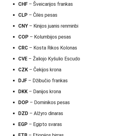
CHF
– Šveicarijos frankas
CLP
– Čilės pesas
CNY
– Kinijos juanis renminbi
COP
– Kolumbijos pesas
CRC
– Kosta Rikos Kolonas
CVE
– Žaliojo Kyšulio Escudo
CZK
– Čekijos krona
DJF
– Džibučio frankas
DKK
– Danijos krona
DOP
– Dominikos pesas
DZD
– Alžyro dinaras
EGP
– Egipto svaras
ETB
– Etiopijos birras