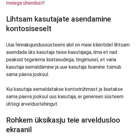
meiega ühendust
!
Lihtsam kasutajate asendamine
kontosiseselt
Uue hinnakujundussüsteemi abil on meie klientidel lihtsam
asendada üks kasutaja teise kasutajaga, ilma et nad
peaksid tegelema lisatasudega, tingimusel, et vana
kasutaja eemaldamine ja uue kasutaja lisamine toimub
sama päeva jooksul.
Kui kasutaja eemaldatakse kontorirühmast ja lisatakse
sama päeva jooksul uus kasutaja, ei genereeri süsteem
ühtegi arveldustehingut.
Rohkem üksikasju teie arveldusloo
ekraanil