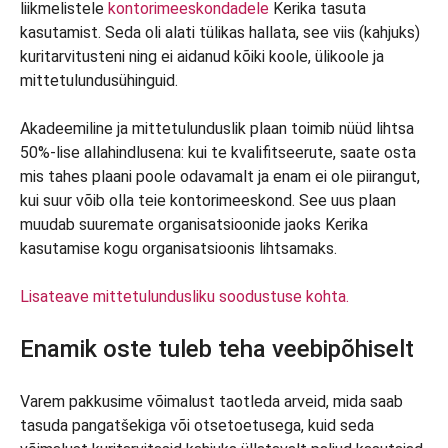
liikmelistele
kontorimeeskondadele
Kerika tasuta
kasutamist. Seda oli alati tülikas hallata, see viis (kahjuks)
kuritarvitusteni ning ei aidanud kõiki koole, ülikoole ja
mittetulundusühinguid.
Akadeemiline ja mittetulunduslik plaan toimib nüüd lihtsa
50%-lise allahindlusena: kui te kvalifitseerute, saate osta
mis tahes plaani poole odavamalt ja enam ei ole piirangut,
kui suur võib olla teie kontorimeeskond. See uus plaan
muudab suuremate organisatsioonide jaoks Kerika
kasutamise kogu organisatsioonis lihtsamaks.
Lisateave mittetulundusliku soodustuse kohta.
Enamik oste tuleb teha veebipõhiselt
Varem pakkusime võimalust taotleda arveid, mida saab
tasuda pangatšekiga või otsetoetusega, kuid seda