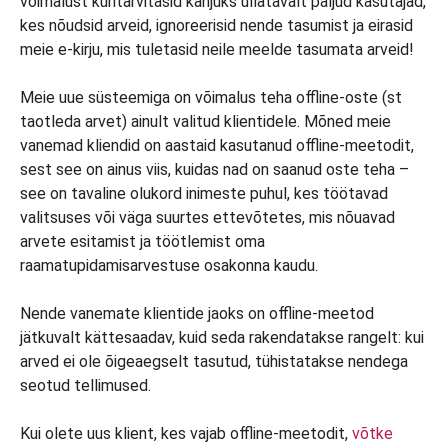
võimalust kuritarvitasid kahjuks üllatavalt paljud kasutajad,
kes nõudsid arveid, ignoreerisid nende tasumist ja eirasid
meie e-kirju, mis tuletasid neile meelde tasumata arveid!
Meie uue süsteemiga on võimalus teha offline-oste (st
taotleda arvet) ainult valitud klientidele. Mõned meie
vanemad kliendid on aastaid kasutanud offline-meetodit,
sest see on ainus viis, kuidas nad on saanud oste teha –
see on tavaline olukord inimeste puhul, kes töötavad
valitsuses või väga suurtes ettevõtetes, mis nõuavad
arvete esitamist ja töötlemist oma
raamatupidamisarvestuse osakonna kaudu.
Nende vanemate klientide jaoks on offline-meetod
jätkuvalt kättesaadav, kuid seda rakendatakse rangelt: kui
arved ei ole õigeaegselt tasutud, tühistatakse nendega
seotud tellimused.
Kui olete uus klient, kes vajab offline-meetodit,
võtke