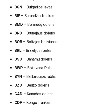
BGN
– Bulgarijos levas
BIF
– Burundžio frankas
BMD
– Bermudų doleris
BND
– Brunėjaus doleris
BOB
– Bolivijos bolivianas
BRL
– Brazilijos realas
BSD
– Bahamų doleris
BWP
– Botsvana Pula
BYN
– Baltarusijos rublis
BZD
– Belizo doleris
CAD
– Kanados doleris
CDF
– Kongo frankas