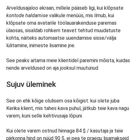
Arveldusajaloo ekraan, millele pääseb ligi, kui klõpsate
kontode haldamise
valikule menüüs, mis ilmub, kui
klõpsate oma avatarile töölauarakenduse paremas
ülaosas, sisaldab rohkem teavet tehtud muudatuste
kohta, näiteks automaatse uuendamise sisse/välja
lülitamine, inimeste lisamine jne.
See peaks aitama meie klientidel paremini mõista, kuidas
nende arveldused on aja jooksul muutunud.
Sujuv üleminek
See on ehk kõige olulisem osa kõigist: kui olete juba
Kerika klient, mis tahes kava puhul, jätkub teie kava nagu
varem, kuni selle kehtivusaja lõpuni.
Kui olete varem ostnud hinnaga 84 $ / kasutaja ja teie
piirkonna hind on nüüd 90 $, ei pea te praegu lisamakseid