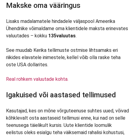
Makske oma vääringus
Lisaks madalamatele hindadele väljaspool Ameerika
Ühendriike võimaldame oma klientidele maksta erinevates
valuutades – kokku
135
valuutas
.
See muudab Kerika tellimuste ostmise lihtsamaks eri
riikides elavatele inimestele, kellel võib olla raske teha
oste USA dollarites.
Real rohkem valuutade kohta.
Igakuised või aastased tellimused
Kasutajad, kes on mõne võrguteenuse suhtes uued, võivad
kõhklevalt osta aastaseid tellimusi enne, kui nad on selle
teenusega täielikult kursis. Uute klientide loomulik
eelistus oleks esialgu teha väiksemaid rahalisi kohustusi,