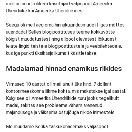
meil on nüüd rohkem kasutajaid väljaspool Ameerika
Ühendriike kui Ameerika Ühendriikides.
Seega oli meil aeg oma hinnakujundusmudelit igas mõttes
uuendada! Selles blogipostituses teeme kokkuvõtte
kõigist muudatustest ning allpool olevatest lõikudest
leiate lingid teistele blogipostitustele ja veebilehtedele,
kus iga punkti üksikasjalikumalt käsitletakse:
Madalamad hinnad enamikus riikides
Viimased 10 aastat oli meil ainult üks hind: 7 dollarit
kontorimeeskonna liikme kohta, mis makstakse igal aastal.
Kuigi see oli Ameerika Ühendriikide turu jaoks tegelikult
madal, tekitas see probleeme vähem arenenud
majandusega ja väiksema ostujõuga riikide inimestele.
Me muudame Kerika taskukohasemaks väljaspool