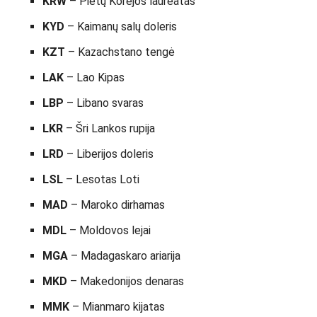
KRW
– Pietų Korėjos laureatas
KYD
– Kaimanų salų doleris
KZT
– Kazachstano tengė
LAK
– Lao Kipas
LBP
– Libano svaras
LKR
– Šri Lankos rupija
LRD
– Liberijos doleris
LSL
– Lesotas Loti
MAD
– Maroko dirhamas
MDL
– Moldovos lejai
MGA
– Madagaskaro ariarija
MKD
– Makedonijos denaras
MMK
– Mianmaro kijatas