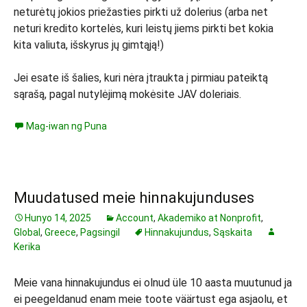
neturėtų jokios priežasties pirkti už dolerius (arba net
neturi kredito kortelės, kuri leistų jiems pirkti bet kokia
kita valiuta, išskyrus jų gimtąją!)
Jei esate iš šalies, kuri nėra įtraukta į pirmiau pateiktą
sąrašą, pagal nutylėjimą mokėsite JAV doleriais.
Mag-iwan ng Puna
Muudatused meie hinnakujunduses
Hunyo 14, 2025
Account
,
Akademiko at Nonprofit
,
Global
,
Greece
,
Pagsingil
Hinnakujundus
,
Sąskaita
Kerika
Meie vana hinnakujundus ei olnud üle 10 aasta muutunud ja
ei peegeldanud enam meie toote väärtust ega asjaolu, et