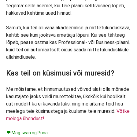
tegema: selle asemel, kui teie plaani kehtivusaeg lõpeb,
hakkavad kehtima uued hinnad.
Samuti, kui teil oli vana akadeemilise ja mittetulunduskava,
kehtib see kuni jooksva ametiaja lõpuni. Kui see tähtaeg
lõpeb, peate ostma kas Professional- või Business-plaani,
kuid teil on automaatselt õigus saada mittetulunduslikule
allahindlusele.
Kas teil on küsimusi või muresid?
Me mõistame, et hinnamuutused võivad alati olla mõnede
kasutajate jaoks veidi murettekitav, ükskõik kui hoolikalt
uut mudelit ka ei kavandataks, ning me aitame teid hea
meelega teie küsimustega ja kuulame teie muresid.
Võtke
meiega ühendust!
Mag-iwan ng Puna