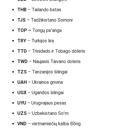
THB
– Tailando batas
TJS
– Tadžikistano Somoni
TOP –
Tongų paʻanga
TRY
– Turkijos lira
TTD
– Trinidado ir Tobago doleris
TWD
– Naujasis Taivano doleris
TZS
– Tanzanijos šilingai
UAH
– Ukrainos grivina
UGX
– Ugandos šilingai
UYU
– Urugvajaus pesas
UZS
– Uzbekistano Soʻm
VND
– vietnamiečių kalba Đồng