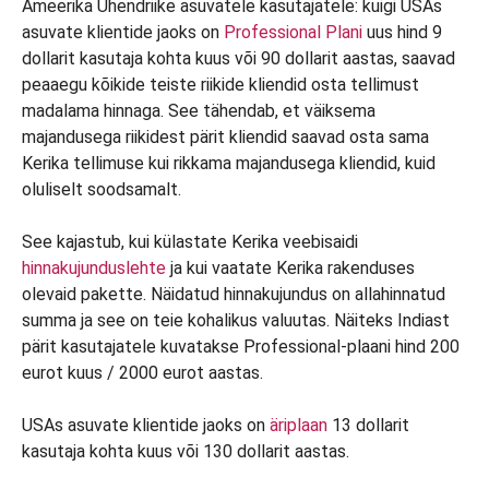
Ameerika Ühendriike asuvatele kasutajatele: kuigi USAs
asuvate klientide jaoks on
Professional Plani
uus hind 9
dollarit kasutaja kohta kuus või 90 dollarit aastas, saavad
peaaegu kõikide teiste riikide kliendid osta tellimust
madalama hinnaga. See tähendab, et väiksema
majandusega riikidest pärit kliendid saavad osta sama
Kerika tellimuse kui rikkama majandusega kliendid, kuid
oluliselt soodsamalt.
See kajastub, kui külastate Kerika veebisaidi
hinnakujunduslehte
ja kui vaatate Kerika rakenduses
olevaid pakette. Näidatud hinnakujundus on allahinnatud
summa ja see on teie kohalikus valuutas. Näiteks Indiast
pärit kasutajatele kuvatakse Professional-plaani hind 200
eurot kuus / 2000 eurot aastas.
USAs asuvate klientide jaoks on
äriplaan
13 dollarit
kasutaja kohta kuus või 130 dollarit aastas.