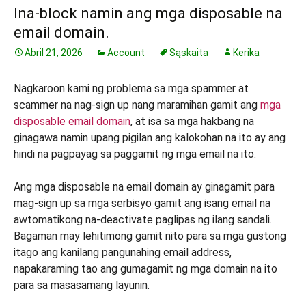
Ina-block namin ang mga disposable na
email domain.
Abril 21, 2026
Account
Sąskaita
Kerika
Nagkaroon kami ng problema sa mga spammer at
scammer na nag-sign up nang maramihan gamit ang
mga
disposable email domain
, at isa sa mga hakbang na
ginagawa namin upang pigilan ang kalokohan na ito ay ang
hindi na pagpayag sa paggamit ng mga email na ito.
Ang mga disposable na email domain ay ginagamit para
mag-sign up sa mga serbisyo gamit ang isang email na
awtomatikong na-deactivate paglipas ng ilang sandali.
Bagaman may lehitimong gamit nito para sa mga gustong
itago ang kanilang pangunahing email address,
napakaraming tao ang gumagamit ng mga domain na ito
para sa masasamang layunin.