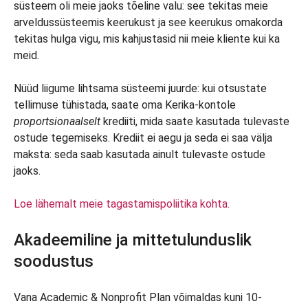
süsteem oli meie jaoks tõeline valu: see tekitas meie
arveldussüsteemis keerukust ja see keerukus omakorda
tekitas hulga vigu, mis kahjustasid nii meie kliente kui ka
meid.
Nüüd liigume lihtsama süsteemi juurde: kui otsustate
tellimuse tühistada, saate oma Kerika-kontole
proportsionaalselt
krediiti, mida saate kasutada tulevaste
ostude tegemiseks. Krediit ei aegu ja seda ei saa välja
maksta: seda saab kasutada ainult tulevaste ostude
jaoks.
Loe lähemalt meie tagastamispoliitika kohta.
Akadeemiline ja mittetulunduslik
soodustus
Vana Academic & Nonprofit Plan võimaldas kuni 10-