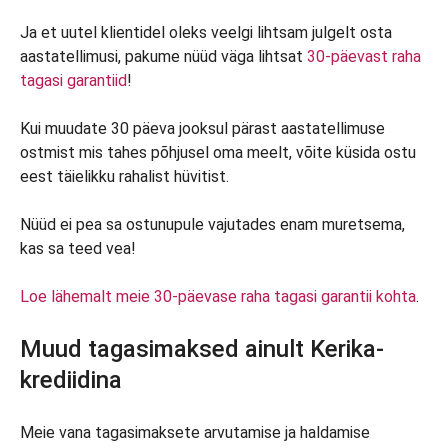
Ja et uutel klientidel oleks veelgi lihtsam julgelt osta
aastatellimusi, pakume nüüd väga lihtsat
30-päevast raha
tagasi garantiid
!
Kui muudate 30 päeva jooksul pärast aastatellimuse
ostmist mis tahes põhjusel oma meelt, võite küsida ostu
eest täielikku rahalist hüvitist.
Nüüd ei pea sa ostunupule vajutades enam muretsema,
kas sa teed vea!
Loe lähemalt meie 30-päevase raha tagasi garantii kohta
.
Muud tagasimaksed ainult Kerika-
krediidina
Meie vana tagasimaksete arvutamise ja haldamise