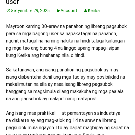
user
Setyembre 29, 2025
Account
Kerika
Mayroon kaming 30-araw na panahon ng libreng pagsubok
para sa mga bagong user sa napakatagal na panahon,
ngunit matagal na naming nakita na hindi talaga kailangan
ng mga tao ang buong 4 na linggo upang mapag-isipan
kung Kerika ang hinahanap nila, o hindi.
Sa katunayan, ang isang panahon ng pagsubok ay may
isang disbentaha dahil ang mga tao ay may posibilidad na
makalimutan na sila ay nasa isang libreng pagsubok
hanggang sa magsimula silang makakuha ng mga paalala
na ang pagsubok ay malapit nang matapos!
Ang isang mas praktikal — at pamantayan sa industriya —
na diskarte ay ang mag-alok ng 14 na araw na libreng
pagsubok mula ngayon. Ito ay dapat magbigay ng sapat na
oras upang makapagpasya kung ang Kerika ang