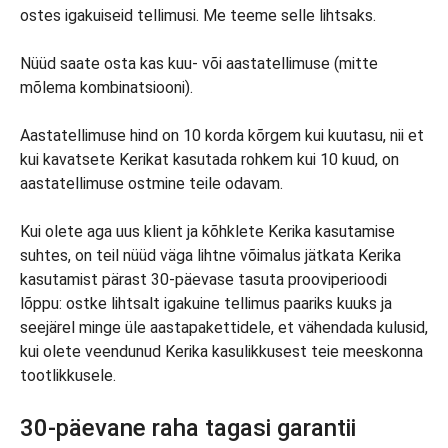
ostes igakuiseid tellimusi. Me teeme selle lihtsaks.
Nüüd saate osta kas kuu- või aastatellimuse (mitte
mõlema kombinatsiooni).
Aastatellimuse hind on 10 korda kõrgem kui kuutasu, nii et
kui kavatsete Kerikat kasutada rohkem kui 10 kuud, on
aastatellimuse ostmine teile odavam.
Kui olete aga uus klient ja kõhklete Kerika kasutamise
suhtes, on teil nüüd väga lihtne võimalus jätkata Kerika
kasutamist pärast 30-päevase tasuta prooviperioodi
lõppu: ostke lihtsalt igakuine tellimus paariks kuuks ja
seejärel minge üle aastapakettidele, et vähendada kulusid,
kui olete veendunud Kerika kasulikkusest teie meeskonna
tootlikkusele.
30-päevane raha tagasi garantii