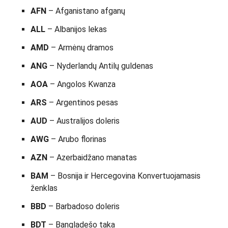
AFN
– Afganistano afganų
ALL
– Albanijos lekas
AMD
– Armėnų dramos
ANG
– Nyderlandų Antilų guldenas
AOA
– Angolos Kwanza
ARS
– Argentinos pesas
AUD
– Australijos doleris
AWG
– Arubo florinas
AZN
– Azerbaidžano manatas
BAM
– Bosnija ir Hercegovina Konvertuojamasis
ženklas
BBD
– Barbadoso doleris
BDT
– Bangladešo taka