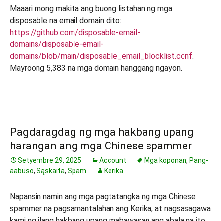
Maaari mong makita ang buong listahan ng mga
disposable na email domain dito:
https://github.com/disposable-email-
domains/disposable-email-
domains/blob/main/disposable_email_blocklist.conf
.
Mayroong 5,383 na mga domain hanggang ngayon.
Pagdaragdag ng mga hakbang upang
harangan ang mga Chinese spammer
Setyembre 29, 2025
Account
Mga koponan
,
Pang-
aabuso
,
Sąskaita
,
Spam
Kerika
Napansin namin ang mga pagtatangka ng mga Chinese
spammer na pagsamantalahan ang Kerika, at nagsasagawa
kami ng ilang hakbang upang mabawasan ang abala na ito.