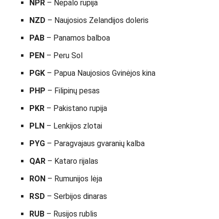
NPR
– Nepalo rupija
NZD
– Naujosios Zelandijos doleris
PAB
– Panamos balboa
PEN
– Peru Sol
PGK
– Papua Naujosios Gvinėjos kina
PHP
– Filipinų pesas
PKR
– Pakistano rupija
PLN
– Lenkijos zlotai
PYG
– Paragvajaus gvaranių kalba
QAR
– Kataro rijalas
RON
– Rumunijos lėja
RSD
– Serbijos dinaras
RUB
– Rusijos rublis