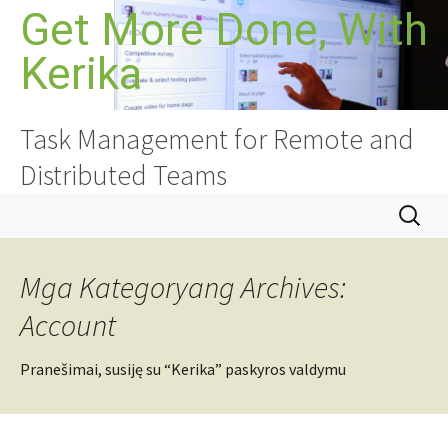
Lumaktaw
Get More Done, With
sa
Kerika
nilalaman
Task Management for Remote and
Distributed Teams
Hanapin
ang:
Mga Kategoryang Archives:
Account
Pranešimai, susiję su “Kerika” paskyros valdymu