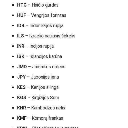
HTG
– Haičio gurdas
HUF
– Vengrijos forintas
IDR
– Indonezijos rupija
ILS
– Izraelio naujasis šekelis
INR
– Indijos rupija
ISK
– Islandijos karūna
JMD
– Jamaikos doleris
JPY
– Japonijos jena
KES
– Kenijos šilingai
KGS
– Kirgizijos Som
KHR
– Kambodžos rielis
KMF
– Komorų frankas