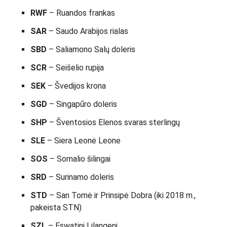
RWF
– Ruandos frankas
SAR
– Saudo Arabijos rialas
SBD
– Saliamono Salų doleris
SCR
– Seišelio rupija
SEK
– Švedijos krona
SGD
– Singapūro doleris
SHP
– Šventosios Elenos svaras sterlingų
SLE
– Siera Leonė Leone
SOS
– Somalio šilingai
SRD
– Surinamo doleris
STD
– San Tomė ir Prinsipė Dobra (iki 2018 m.,
pakeista STN)
SZL
– Eswatini Lilangeni