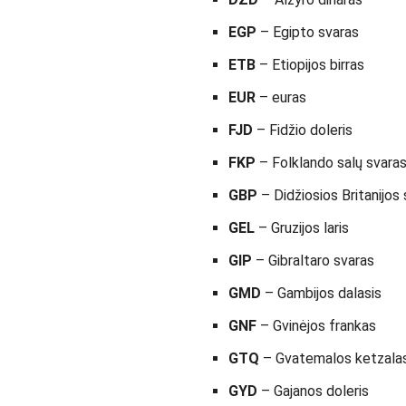
EGP
– Egipto svaras
ETB
– Etiopijos birras
EUR
– euras
FJD
– Fidžio doleris
FKP
– Folklando salų svara
GBP
– Didžiosios Britanijos 
GEL
– Gruzijos laris
GIP
– Gibraltaro svaras
GMD
– Gambijos dalasis
GNF
– Gvinėjos frankas
GTQ
– Gvatemalos ketzala
GYD
– Gajanos doleris