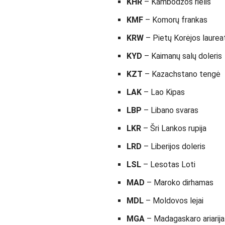
KHR
– Kambodžos rielis
KMF
– Komorų frankas
KRW
– Pietų Korėjos laurea
KYD
– Kaimanų salų doleris
KZT
– Kazachstano tengė
LAK
– Lao Kipas
LBP
– Libano svaras
LKR
– Šri Lankos rupija
LRD
– Liberijos doleris
LSL
– Lesotas Loti
MAD
– Maroko dirhamas
MDL
– Moldovos lejai
MGA
– Madagaskaro ariarija