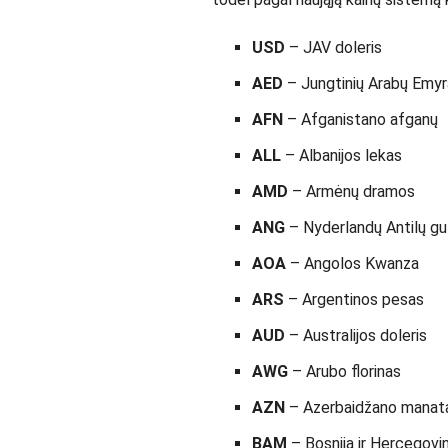
USD
– JAV doleris
AED
– Jungtinių Arabų Emyr
AFN
– Afganistano afganų
ALL
– Albanijos lekas
AMD
– Armėnų dramos
ANG
– Nyderlandų Antilų g
AOA
– Angolos Kwanza
ARS
– Argentinos pesas
AUD
– Australijos doleris
AWG
– Arubo florinas
AZN
– Azerbaidžano manat
BAM
– Bosnija ir Hercegovi