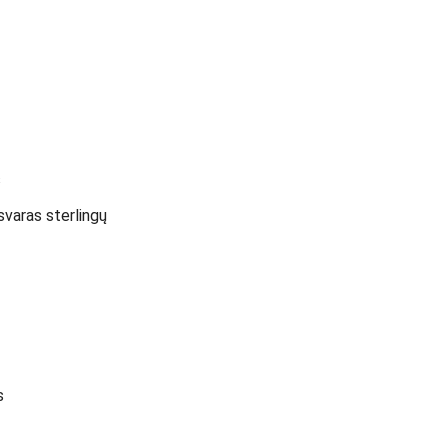
s
svaras sterlingų
s