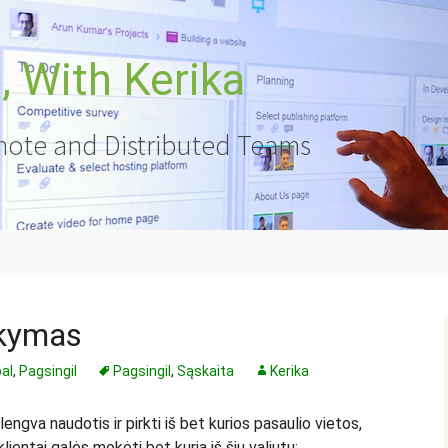
 With Kerika
ote and Distributed Teams
ikymas
al
,
Pagsingil
Pagsingil
,
Sąskaita
Kerika
lengva naudotis ir pirkti iš bet kurios pasaulio vietos,
lientai galės mokėti bet kuria iš šių valiutų: