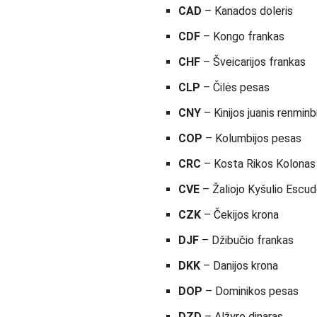
CAD
– Kanados doleris
CDF
– Kongo frankas
CHF
– Šveicarijos frankas
CLP
– Čilės pesas
CNY
– Kinijos juanis renminb
COP
– Kolumbijos pesas
CRC
– Kosta Rikos Kolonas
CVE
– Žaliojo Kyšulio Escu
CZK
– Čekijos krona
DJF
– Džibučio frankas
DKK
– Danijos krona
DOP
– Dominikos pesas
DZD
– Alžyro dinaras