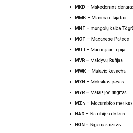
MKD
– Makedonijos denara
MMK
– Mianmaro kijatas
MNT
– mongolų kalba Tögr
MOP
– Macanese Pataca
MUR
– Mauricijaus rupija
MVR
– Maldyvų Rufijaa
MWK
– Malavio kavacha
MXN
– Meksikos pesas
MYR
– Malaizijos ringitas
MZN
– Mozambiko metikas
NAD
– Namibijos doleris
NGN
– Nigerijos nairas