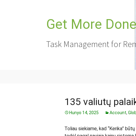
Lumaktaw
sa
nilalaman
Get More Done,
Task Management for Rem
135 valiutų pala
Hunyo 14, 2025
Account
,
Glob
Toliau siekiame, kad “Kerika” būtų 
todėl pagal naująją kainų sistemą k