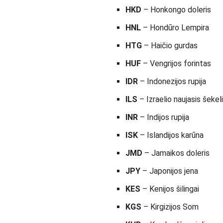
HKD
– Honkongo doleris
HNL
– Hondūro Lempira
HTG
– Haičio gurdas
HUF
– Vengrijos forintas
IDR
– Indonezijos rupija
ILS
– Izraelio naujasis šekel
INR
– Indijos rupija
ISK
– Islandijos karūna
JMD
– Jamaikos doleris
JPY
– Japonijos jena
KES
– Kenijos šilingai
KGS
– Kirgizijos Som