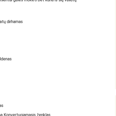
atų dirhamas
uldenas
as
na Konvertuojamasis ženklas