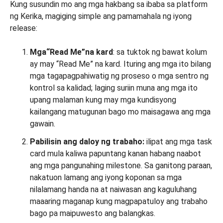
Kung susundin mo ang mga hakbang sa ibaba sa platform
ng Kerika, magiging simple ang pamamahala ng iyong
release:
Mga
“Read Me”
na kard
: sa tuktok ng bawat kolum
ay may “Read Me” na kard. Ituring ang mga ito bilang
mga tagapagpahiwatig ng proseso o mga sentro ng
kontrol sa kalidad; laging suriin muna ang mga ito
upang malaman kung may mga kundisyong
kailangang matugunan bago mo maisagawa ang mga
gawain.
Pabilisin ang daloy ng trabaho:
ilipat ang mga task
card mula kaliwa papuntang kanan habang naabot
ang mga pangunahing milestone. Sa ganitong paraan,
nakatuon lamang ang iyong koponan sa mga
nilalamang handa na at naiwasan ang kaguluhang
maaaring maganap kung magpapatuloy ang trabaho
bago pa maipuwesto ang balangkas.