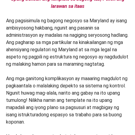
larawan sa itaas
Ang pagsisimula ng bagong negosyo sa Maryland ay isang
ambisyosong hakbang, ngunit ang pasanin sa
administrasyon ay madalas na nagiging seryosong hadlang.
Ang pagharap sa mga partikular na kinakailangan ng mga
ahensiyang regulatori ng Maryland at sa mga legal na
aspeto ng pagpili ng estruktura ng negosyo ay nagdudulot
ng malaking hamon para sa maraming nagtatag.
Ang mga ganitong komplikasyon ay maaaring magdulot ng
pagkaantala o malalaking depekto sa sistema ng kontrol.
Ngunit huwag mag-alala, narito ang gabay na ito upang
tumulong! Nilikha namin ang template na ito upang
mapadali ang iyong plano sa pagsusuri at magbigay ng
isang istrukturadong espasyo sa trabaho para sa buong
koponan.