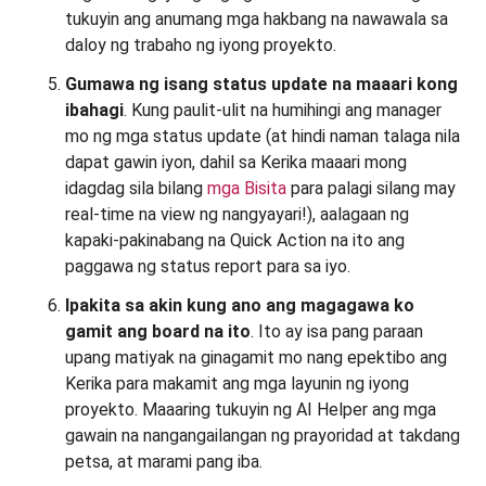
tukuyin ang anumang mga hakbang na nawawala sa
daloy ng trabaho ng iyong proyekto.
Gumawa ng isang status update na maaari kong
ibahagi
. Kung paulit-ulit na humihingi ang manager
mo ng mga status update (at hindi naman talaga nila
dapat gawin iyon, dahil sa Kerika maaari mong
idagdag sila bilang
mga Bisita
para palagi silang may
real-time na view ng nangyayari!), aalagaan ng
kapaki-pakinabang na Quick Action na ito ang
paggawa ng status report para sa iyo.
Ipakita sa akin kung ano ang magagawa ko
gamit ang board na ito
. Ito ay isa pang paraan
upang matiyak na ginagamit mo nang epektibo ang
Kerika para makamit ang mga layunin ng iyong
proyekto. Maaaring tukuyin ng AI Helper ang mga
gawain na nangangailangan ng prayoridad at takdang
petsa, at marami pang iba.