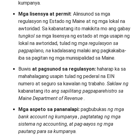
kumpanya.
Mga lisensya at permit
: Alinsunod sa mga
regulasyon ng Estado ng Maine at ng mga lokal na
awtoridad. Sa kabanatang ito makikita mo ang gabay
tungkol sa
mga lisensya ng estado at mga usapin ng
lokal na awtoridad, tulad ng
mga regulasyon sa
pagpaplano, na
kadalasang malaki ang pagkakaiba-
iba sa pagitan ng mga munisipalidad sa Maine.
Buwis
at pagsunod sa regulasyon:
haharap ka sa
mahahalagang usapin tulad ng pederal na EIN
numero at seguro sa kawalan ng trabaho.
Saklaw ng
kabanatang ito
ang sapilitang pagpaparehistro
sa
Maine Department of Revenue
.
Mga aspeto sa pananalapi:
pagbubukas
ng mga
bank account ng kumpanya
, pagtatatag ng mga
sistema ng accounting, at pag-aayos ng mga
pautang para sa kumpanya.