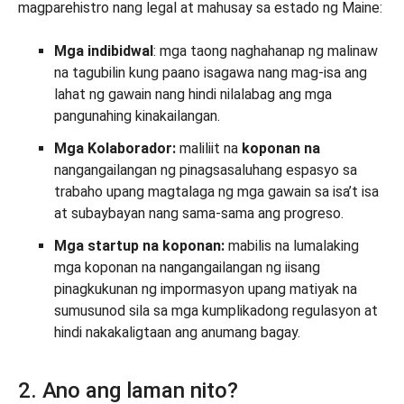
magparehistro nang legal at mahusay sa estado ng Maine:
Mga indibidwal
: mga taong naghahanap ng malinaw
na tagubilin kung paano isagawa nang mag-isa ang
lahat ng gawain nang hindi nilalabag ang mga
pangunahing kinakailangan.
Mga Kolaborador:
maliliit na
koponan na
nangangailangan ng pinagsasaluhang espasyo sa
trabaho upang magtalaga ng mga gawain sa isa’t isa
at subaybayan nang sama-sama ang progreso.
Mga startup na koponan:
mabilis na lumalaking
mga koponan na nangangailangan ng iisang
pinagkukunan ng impormasyon upang matiyak na
sumusunod sila sa mga kumplikadong regulasyon at
hindi nakakaligtaan ang anumang bagay.
2. Ano ang laman nito?