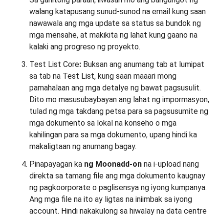
walang katapusang sunud-sunod na email kung saan
nawawala ang mga update sa status sa bundok ng
mga mensahe, at makikita ng lahat kung gaano na
kalaki ang progreso ng proyekto.
Test List Core
:
Buksan ang anumang tab at lumipat
sa tab na Test List, kung saan maaari mong
pamahalaan ang mga detalye ng bawat pagsusulit.
Dito mo masusubaybayan ang lahat ng impormasyon,
tulad ng mga takdang petsa para sa pagsusumite ng
mga dokumento sa lokal na konseho o mga
kahilingan para sa mga dokumento, upang hindi ka
makaligtaan ng anumang bagay.
Pinapayagan ka
ng Moon
add-on
na i-upload nang
direkta sa tamang file ang mga dokumento kaugnay
ng pagkoorporate o paglisensya ng iyong kumpanya.
Ang mga file na ito ay ligtas na iniimbak sa iyong
account. Hindi nakakulong sa hiwalay na data centre