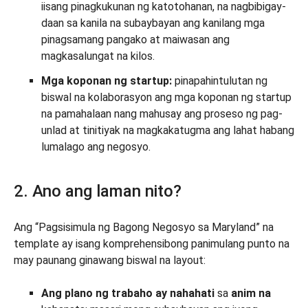
iisang pinagkukunan ng katotohanan, na nagbibigay-
daan sa kanila na subaybayan ang kanilang mga
pinagsamang pangako at maiwasan ang
magkasalungat na kilos.
Mga koponan ng startup:
pinapahintulutan ng
biswal na kolaborasyon ang mga koponan ng startup
na pamahalaan nang mahusay ang proseso ng pag-
unlad at tinitiyak na magkakatugma ang lahat habang
lumalago ang negosyo.
2. Ano ang laman nito?
Ang “Pagsisimula ng Bagong Negosyo sa Maryland” na
template ay isang komprehensibong panimulang punto na
may paunang ginawang biswal na layout:
Ang plano ng trabaho ay nahahati
sa
anim na