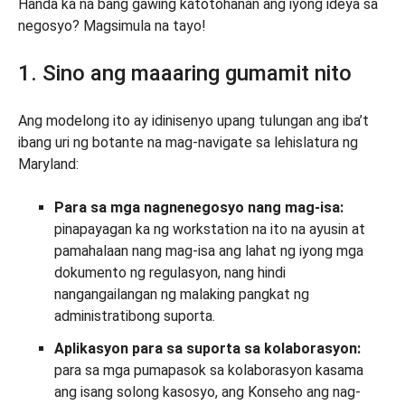
Handa ka na bang gawing katotohanan ang iyong ideya sa
negosyo? Magsimula na tayo!
1. Sino ang maaaring gumamit nito
Ang modelong ito ay idinisenyo upang tulungan ang iba’t
ibang uri ng botante na mag-navigate sa lehislatura ng
Maryland:
Para sa mga nagnenegosyo nang mag-isa:
pinapayagan ka ng workstation na ito na ayusin at
pamahalaan nang mag-isa ang lahat ng iyong mga
dokumento ng regulasyon, nang hindi
nangangailangan ng malaking pangkat ng
administratibong suporta.
Aplikasyon para sa suporta sa kolaborasyon:
para sa mga pumapasok sa kolaborasyon kasama
ang isang solong kasosyo, ang Konseho ang nag-