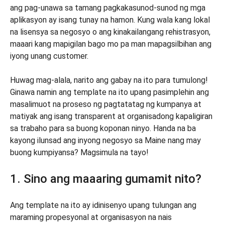
ang pag-unawa sa tamang pagkakasunod-sunod ng mga
aplikasyon ay isang tunay na hamon. Kung wala kang lokal
na lisensya sa negosyo o ang kinakailangang rehistrasyon,
maaari kang mapigilan bago mo pa man mapagsilbihan ang
iyong unang customer.
Huwag mag-alala, narito ang gabay na ito para tumulong!
Ginawa namin ang template na ito upang pasimplehin ang
masalimuot na proseso ng pagtatatag ng kumpanya at
matiyak ang isang transparent at organisadong kapaligiran
sa trabaho para sa buong koponan ninyo. Handa na ba
kayong ilunsad ang inyong negosyo sa Maine nang may
buong kumpiyansa? Magsimula na tayo!
1. Sino ang maaaring gumamit nito?
Ang template na ito ay idinisenyo upang tulungan ang
maraming propesyonal at organisasyon na nais