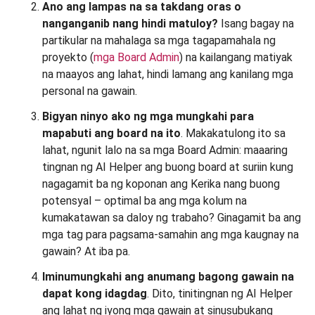
Ano ang lampas na sa takdang oras o
nanganganib nang hindi matuloy?
Isang bagay na
partikular na mahalaga sa mga tagapamahala ng
proyekto (
mga Board Admin
) na kailangang matiyak
na maayos ang lahat, hindi lamang ang kanilang mga
personal na gawain.
Bigyan ninyo ako ng mga mungkahi para
mapabuti ang board na ito
. Makakatulong ito sa
lahat, ngunit lalo na sa mga Board Admin: maaaring
tingnan ng AI Helper ang buong board at suriin kung
nagagamit ba ng koponan ang Kerika nang buong
potensyal – optimal ba ang mga kolum na
kumakatawan sa daloy ng trabaho? Ginagamit ba ang
mga tag para pagsama-samahin ang mga kaugnay na
gawain? At iba pa.
Iminumungkahi ang anumang bagong gawain na
dapat kong idagdag
. Dito, tinitingnan ng AI Helper
ang lahat ng iyong mga gawain at sinusubukang