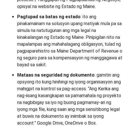
opisyal na website ng Estado ng Maine.
Pagtupad sa batas ng estado
: ito ang
pinakamainam na solusyon upang matiyak mula pa sa
simula na natutugunan ang mga legal na
kinakailangan ng Estado ng Maine. Pinipigilan nito na
mapalampas ang mahahalagang obligasyon, tulad ng
pagpaparehistro sa Maine Department of Revenue o
ng seguro para sa kompensasyon ng manggagawa at
bayad sa sakit.
Mataas na seguridad ng dokumento
: gamitin ang
opsyong ito kung hinihingi ng iyong organisasyon ang
mahigpit na kontrol sa pag-access. “Ang Kerika ang
nag-iisang kasangkapan sa pamamahala ng proyekto
na nagbibigay sa iyo ng buong pagmamay-ari ng
iyong mga file, kung saan ang mga sensitibong legal
at buwis na dokumento ay iniimbak sa iyong
account.” Google Drive, OneDrive o Box.