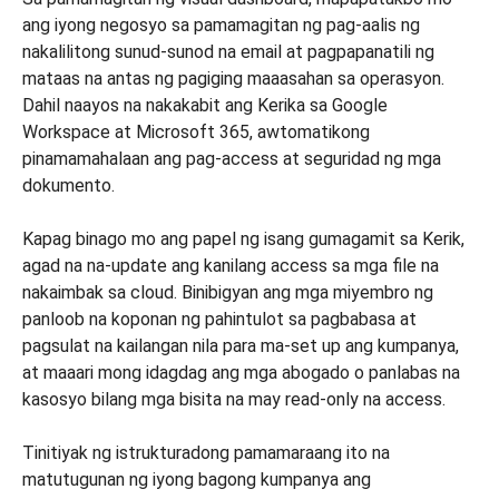
ang iyong negosyo sa pamamagitan ng pag-aalis ng
nakalilitong sunud-sunod na email at pagpapanatili ng
mataas na antas ng pagiging maaasahan sa operasyon.
Dahil naayos na nakakabit ang Kerika sa Google
Workspace at Microsoft 365, awtomatikong
pinamamahalaan ang pag-access at seguridad ng mga
dokumento.
Kapag binago mo ang papel ng isang gumagamit sa Kerik,
agad na na-update ang kanilang access sa mga file na
nakaimbak sa cloud. Binibigyan ang mga miyembro ng
panloob na koponan ng pahintulot sa pagbabasa at
pagsulat na kailangan nila para ma-set up ang kumpanya,
at maaari mong idagdag ang mga abogado o panlabas na
kasosyo bilang mga bisita na may read-only na access.
Tinitiyak ng istrukturadong pamamaraang ito na
matutugunan ng iyong bagong kumpanya ang