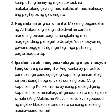
kumpletong hanay ng mga sub-task na
makakatulong gawing mas mabilis at mas mahusay
ang pagtapos ng gawaing ito.
Pagandahin ang card na ito
. Maaaring pagandahin
ng AI Helper ang isang indibidwal na card sa
maraming paraan: pagmumungkahi ng mas
magagandang pamagat o detalye/deskripsyon ng
gawain, paggamit ng mga tag, mga petsa ng
pagtatapos, atbp.
Ipaalam sa akin ang pinakabagong impormasyon
tungkol sa gawaing ito
. Ang Kerika ay perpekto
para sa mga pandaigdigang koponang namamahagi
sa iba’t ibang heograpiya at sona ng oras. (Ang
koponan ng Kerika mismo ay isang pandaigdigang
koponan na namamahagi, at ganoon na ito mula pa sa
simula.) Ang Mabilis na Aksyon na ito ay nagbubuod
ng mga aktibidad sa card na ito sa isang madaling
maunawaang format.