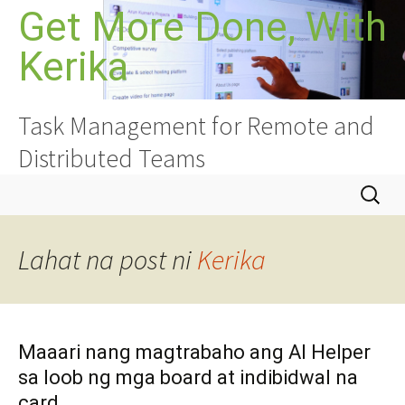
Lumaktaw
Get More Done, With
sa
Kerika
nilalaman
Task Management for Remote and
Distributed Teams
Hanapin
ang:
Lahat na post ni
Kerika
Maaari nang magtrabaho ang AI Helper
sa loob ng mga board at indibidwal na
card.