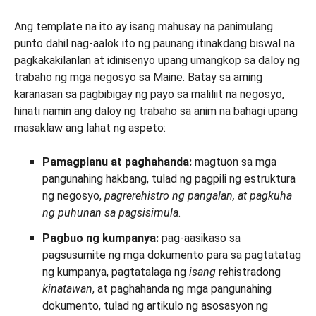
Ang template na ito ay isang mahusay na panimulang
punto dahil nag-aalok ito ng paunang itinakdang biswal na
pagkakakilanlan at idinisenyo upang umangkop sa daloy ng
trabaho ng mga negosyo sa Maine. Batay sa aming
karanasan sa pagbibigay ng payo sa maliliit na negosyo,
hinati namin ang daloy ng trabaho sa anim na bahagi upang
masaklaw ang lahat ng aspeto:
Pamagplanu at paghahanda:
magtuon sa mga
pangunahing hakbang, tulad ng pagpili ng estruktura
ng negosyo,
pagrerehistro ng pangalan, at pagkuha
ng puhunan sa pagsisimula
.
Pagbuo ng kumpanya:
pag-aasikaso sa
pagsusumite ng mga dokumento para sa pagtatatag
ng kumpanya, pagtatalaga ng
isang
rehistradong
kinatawan
, at paghahanda ng mga pangunahing
dokumento, tulad ng artikulo ng asosasyon ng