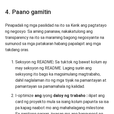
4. Paano gamitin
Pinapadali ng mga pasilidad na ito sa Kerik ang pagtatayo
ng negosyo. Sa aming pananaw, nakakatulong ang
transparency na ito sa maraming bagong negosyante na
sumunod sa mga patakaran habang papalapit ang mga
takdang oras.
Seksyon ng README
:
Sa tuktok ng bawat kolum ay
may seksyon ng README. Laging suriin ang
seksyong ito bago ka magsimulang magtrabaho,
dahil naglalaman ito ng mga tiyak na pamantayan at
pamantayan sa pamamahala ng kalidad.
I-optimize
ang
iyong
daloy ng trabaho
:
ilipat ang
card ng proyekto mula sa isang kolum papunta sa isa
pa kapag naabot mo ang mahahalagang milestone.
Sa ganitong paraan, iiwasan mo ang bangungot ng