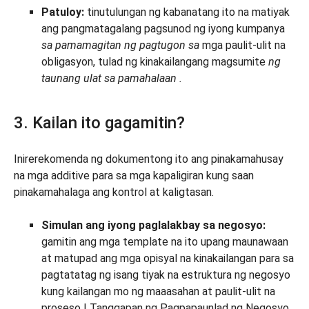
Patuloy:
tinutulungan ng kabanatang ito na matiyak
ang pangmatagalang pagsunod ng iyong kumpanya
sa pamamagitan ng pagtugon sa
mga paulit-ulit na
obligasyon, tulad ng kinakailangang magsumite
ng
taunang ulat sa pamahalaan
.
3. Kailan ito gagamitin?
Inirerekomenda ng dokumentong ito ang pinakamahusay
na mga additive para sa mga kapaligiran kung saan
pinakamahalaga ang kontrol at kaligtasan.
Simulan ang iyong paglalakbay sa negosyo:
gamitin ang mga template na ito upang maunawaan
at matupad ang mga opisyal na kinakailangan para sa
pagtatatag ng isang tiyak na estruktura ng negosyo
kung kailangan mo ng maaasahan at paulit-ulit na
proseso | Tanggapan ng Pagpapaunlad ng Negosyo,