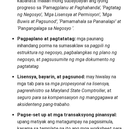
kabanata: maaari mong subaybayan ang iyong
progreso sa
‘Pamagplanu at Paghahanda’, ‘Pagtatag
ng Negosyo’, ‘Mga Lisensya at Permisyon’, ‘Mga
Buwis at Pagsunod’, ‘Pamamahala sa Pananalapi’ at
‘Pangangalaga sa Negosyo
‘.
Pagpaplano at pagtatatag:
mga paunang
inihandang porma na sumasaklaw sa
pagpili ng
estruktura ng negosyo, pagbalangkas ng plano ng
negosyo
, at
pagsusumite ng mga dokumento ng
pagtatatag
.
Lisensya, bayarin, at pagsunod:
may hiwalay na
mga tab para sa
mga propesyonal na lisensya,
pagrerehistro sa Maryland State Comptroller
, at
seguro para sa kompensasyon ng manggagawa at
aksidenteng pang-trabaho
.
Pagse-set up at mga transaksyong pinansyal:
upang matiyak ang matagumpay na pagsisimula,
kasama sa template na ito ang mga worksheet
para