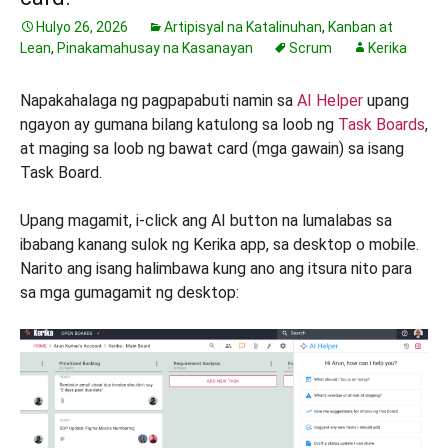
Hulyo 26, 2026
Artipisyal na Katalinuhan
,
Kanban at
Lean
,
Pinakamahusay na Kasanayan
Scrum
Kerika
Napakahalaga ng pagpapabuti namin sa
AI Helper
upang
ngayon ay gumana bilang katulong sa loob ng
Task Boards
,
at maging sa loob ng bawat card (mga gawain) sa isang
Task Board.
Upang magamit, i-click ang AI button na lumalabas sa
ibabang kanang sulok ng Kerika app, sa desktop o mobile.
Narito ang isang halimbawa kung ano ang itsura nito para
sa mga gumagamit ng desktop: