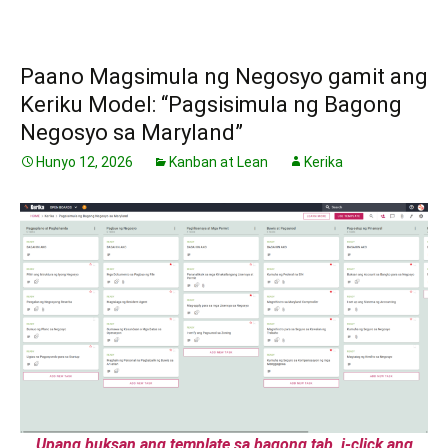
Paano Magsimula ng Negosyo gamit ang
Keriku Model: “Pagsisimula ng Bagong
Negosyo sa Maryland”
Hunyo 12, 2026
Kanban at Lean
Kerika
Upang buksan ang template sa bagong tab, i-click ang