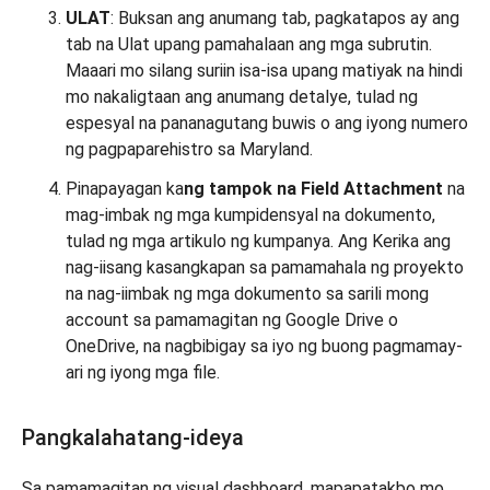
ULAT
: Buksan ang anumang tab, pagkatapos ay ang
tab na Ulat upang pamahalaan ang mga subrutin.
Maaari mo silang suriin isa-isa upang matiyak na hindi
mo nakaligtaan ang anumang detalye, tulad ng
espesyal na pananagutang buwis o ang iyong numero
ng pagpaparehistro sa Maryland.
Pinapayagan ka
ng tampok na Field Attachment
na
mag-imbak ng mga kumpidensyal na dokumento,
tulad ng mga artikulo ng kumpanya. Ang Kerika ang
nag-iisang kasangkapan sa pamamahala ng proyekto
na nag-iimbak ng mga dokumento sa sarili mong
account sa pamamagitan ng Google Drive o
OneDrive, na nagbibigay sa iyo ng buong pagmamay-
ari ng iyong mga file.
Pangkalahatang-ideya
Sa pamamagitan ng visual dashboard, mapapatakbo mo