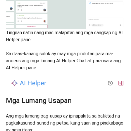
Tingnan natin nang mas malapitan ang mga sangkap ng AI
Helper pane:
Sa itaas-kanang sulok ay may mga pindutan para ma-
access ang mga lumang AI Helper Chat at para isara ang
AI Helper pane:
Mga Lumang Usapan
Ang mga lumang pag-uusap ay ipinapakita sa baliktad na
pagkakasunod-sunod ng petsa, kung saan ang pinakabago
ay nasa itaas: