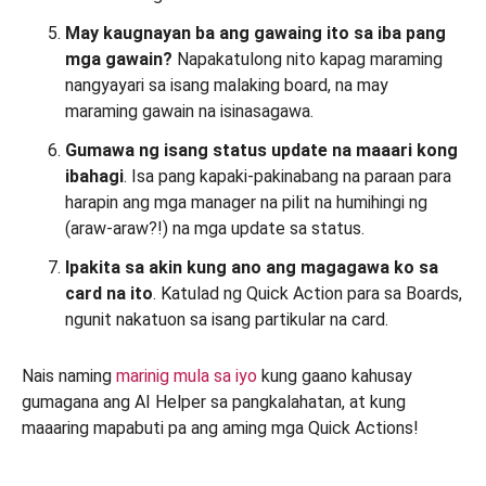
May kaugnayan ba ang gawaing ito sa iba pang
mga gawain?
Napakatulong nito kapag maraming
nangyayari sa isang malaking board, na may
maraming gawain na isinasagawa.
Gumawa ng isang status update na maaari kong
ibahagi
. Isa pang kapaki-pakinabang na paraan para
harapin ang mga manager na pilit na humihingi ng
(araw-araw?!) na mga update sa status.
Ipakita sa akin kung ano ang magagawa ko sa
card na ito
. Katulad ng Quick Action para sa Boards,
ngunit nakatuon sa isang partikular na card.
Nais naming
marinig mula sa iyo
kung gaano kahusay
gumagana ang AI Helper sa pangkalahatan, at kung
maaaring mapabuti pa ang aming mga Quick Actions!