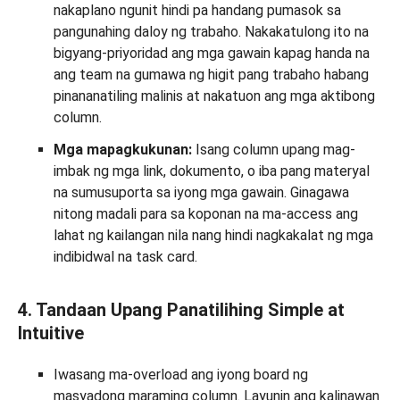
nakaplano ngunit hindi pa handang pumasok sa
pangunahing daloy ng trabaho. Nakakatulong ito na
bigyang-priyoridad ang mga gawain kapag handa na
ang team na gumawa ng higit pang trabaho habang
pinananatiling malinis at nakatuon ang mga aktibong
column.
Mga mapagkukunan:
Isang column upang mag-
imbak ng mga link, dokumento, o iba pang materyal
na sumusuporta sa iyong mga gawain. Ginagawa
nitong madali para sa koponan na ma-access ang
lahat ng kailangan nila nang hindi nagkakalat ng mga
indibidwal na task card.
4. Tandaan Upang Panatilihing Simple at
Intuitive
Iwasang ma-overload ang iyong board ng
masyadong maraming column. Layunin ang kalinawan