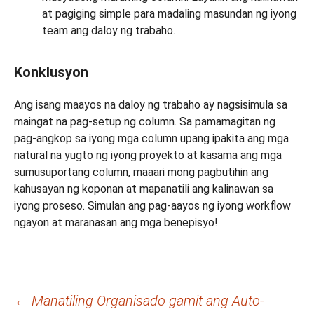
at pagiging simple para madaling masundan ng iyong
team ang daloy ng trabaho.
Konklusyon
Ang isang maayos na daloy ng trabaho ay nagsisimula sa
maingat na pag-setup ng column. Sa pamamagitan ng
pag-angkop sa iyong mga column upang ipakita ang mga
natural na yugto ng iyong proyekto at kasama ang mga
sumusuportang column, maaari mong pagbutihin ang
kahusayan ng koponan at mapanatili ang kalinawan sa
iyong proseso. Simulan ang pag-aayos ng iyong workflow
ngayon at maranasan ang mga benepisyo!
Post
←
Manatiling Organisado gamit ang Auto-