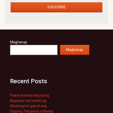
Maghanap
Maghanap
Recent Posts
Paano Ilunsad ang Iyong
Negosyo sa Estado ng
Washington gamit ang
Bagong Template ni Kerika