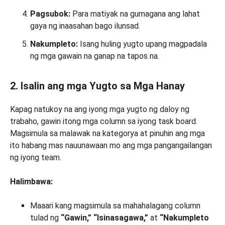
Pagsubok:
Para matiyak na gumagana ang lahat
gaya ng inaasahan bago ilunsad.
Nakumpleto:
Isang huling yugto upang magpadala
ng mga gawain na ganap na tapos na.
2. Isalin ang mga Yugto sa Mga Hanay
Kapag natukoy na ang iyong mga yugto ng daloy ng
trabaho, gawin itong mga column sa iyong task board.
Magsimula sa malawak na kategorya at pinuhin ang mga
ito habang mas nauunawaan mo ang mga pangangailangan
ng iyong team.
Halimbawa:
Maaari kang magsimula sa mahahalagang column
tulad ng
“Gawin,” “Isinasagawa,”
at
“Nakumpleto