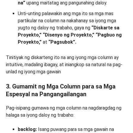
na”
upang maitatag ang pangunahing daloy.
Unti-unting palawakin ang mga ito sa mga mas
partikular na column na nakahanay sa iyong mga
yugto ng daloy ng trabaho, gaya ng
“Diskarte sa
Proyekto,” “Disenyo ng Proyekto,” “Pagbuo ng
Proyekto,”
at
“Pagsubok”.
Tinitiyak ng diskarteng ito na ang iyong mga column ay
intuitive, madaling ibagay, at iniangkop sa natural na pag-
unlad ng iyong mga gawain
3. Gumamit ng Mga Column para sa Mga
Espesyal na Pangangailangan
Pag-isipang gumawa ng mga column na nagdaragdag ng
halaga sa iyong daloy ng trabaho:
backlog:
Isang puwang para sa mga gawain na