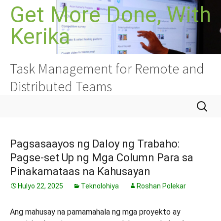
Lumaktaw
Get More Done, With
sa
Kerika
nilalaman
Task Management for Remote and
Distributed Teams
Hanapin
ang:
Pagsasaayos ng Daloy ng Trabaho:
Pagse-set Up ng Mga Column Para sa
Pinakamataas na Kahusayan
Hulyo 22, 2025
Teknolohiya
Roshan Polekar
Ang mahusay na pamamahala ng mga proyekto ay