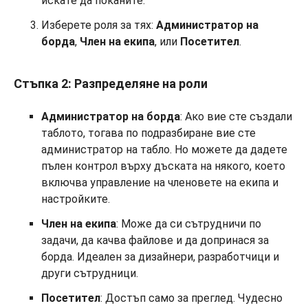
искате да поканите.
Изберете роля за тях:
Администратор на
борда
,
Член на екипа
, или
Посетител
.
Стъпка 2: Разпределяне на роли
Администратор на борда
: Ако вие сте създали
таблото, тогава по подразбиране вие ​​сте
администратор на табло. Но можете да дадете
пълен контрол върху дъската на някого, което
включва управление на членовете на екипа и
настройките.
Член на екипа
: Може да си сътрудничи по
задачи, да качва файлове и да допринася за
борда. Идеален за дизайнери, разработчици и
други сътрудници.
Посетител
: Достъп само за преглед. Чудесно