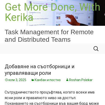
Към
Get More Done, With
съдържанието
Kerika
Task Management for Remote
and Distributed Teams
Търсе
за:
Добавяне на съотборници и
управляващи роли
юли 3, 2025
Канбан и постно
Roshan Polekar
Сътрудничеството процъфтява, когато всеки има
ясни роли и правилното ниво на достъп.
Поканването на съотборници във вашия борд може