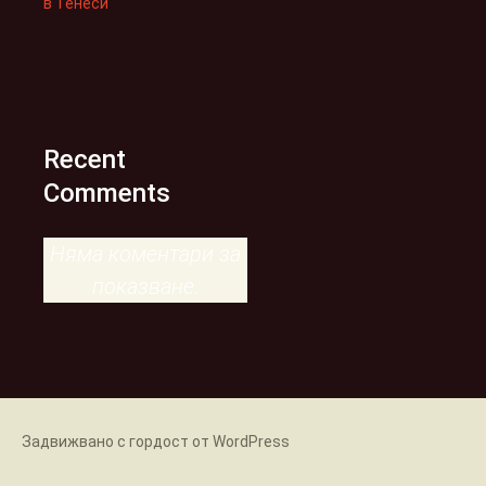
в Тенеси“
Recent
Comments
Няма коментари за
показване.
Задвижвано с гордост от WordPress