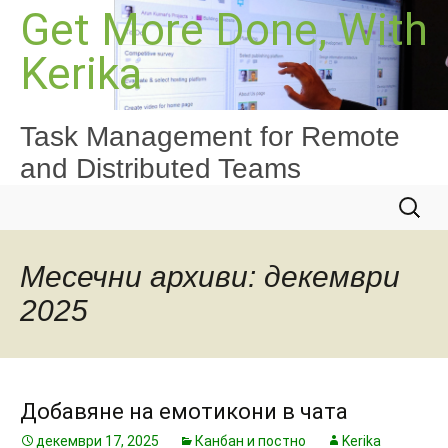
Към
Get More Done, With
съдържанието
Kerika
Task Management for Remote
and Distributed Teams
Търсе
за:
Месечни архиви: декември
2025
Добавяне на емотикони в чата
декември 17, 2025
Канбан и постно
Kerika