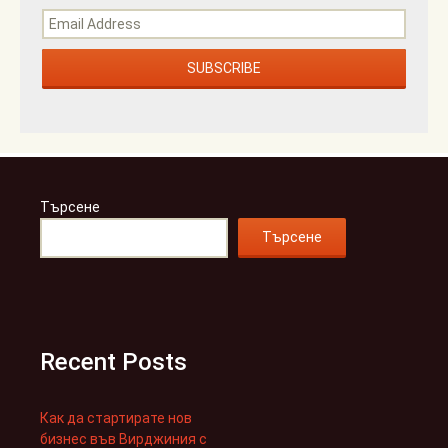
Търсене
Търсене
Recent Posts
Как да стартирате нов
бизнес във Вирджиния с