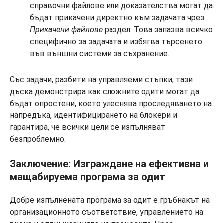
справочни файлове или доказателства могат да
бъдат прикачени директно към задачата чрез
Прикачени файлове
раздел. Това запазва всичко
специфично за задачата и избягва търсенето
във външни системи за съхранение.
Със задачи, разбити на управляеми стъпки, тази
дъска демонстрира как сложните одити могат да
бъдат опростени, което улеснява проследяването на
напредъка, идентифицирането на блокери и
гарантира, че всички цели се изпълняват
безпроблемно.
Заключение: Изграждане на ефективна и
мащабируема програма за одит
Добре изпълнената програма за одит е гръбнакът на
организационното съответствие, управлението на