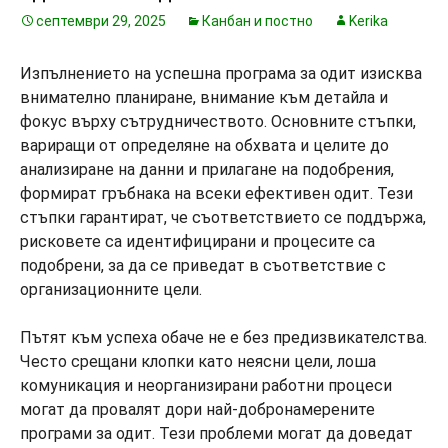
септември 29, 2025
Канбан и постно
Kerika
Изпълнението на успешна програма за одит изисква
внимателно планиране, внимание към детайла и
фокус върху сътрудничеството. Основните стъпки,
вариращи от определяне на обхвата и целите до
анализиране на данни и прилагане на подобрения,
формират гръбнака на всеки ефективен одит. Тези
стъпки гарантират, че съответствието се поддържа,
рисковете са идентифицирани и процесите са
подобрени, за да се приведат в съответствие с
организационните цели.
Пътят към успеха обаче не е без предизвикателства.
Често срещани клопки като неясни цели, лоша
комуникация и неорганизирани работни процеси
могат да провалят дори най-добронамерените
програми за одит. Тези проблеми могат да доведат