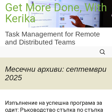
Към
Get More Done, With
съдържанието
Kerika
Task Management for Remote
and Distributed Teams
Търсе
за:
Месечни архиви: септември
2025
Изпълнение на успешна програма за
одит: Ръководство стъпка по стъпка