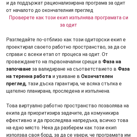
Проверете как този екип изпълнява програмата си
за одит
Разгледайте по-отблизо как този одиторски екип е
проектирал своето работно пространство, за да се
справи с всеки етап от процеса на одит. От
провеждането на първоначални срещи в
Фаза на
започване
за валидиране на съответствието в
Фаза
на теренна работа
и увиване в
Окончателен
преглед
, тази дъска гарантира, че всяка стъпка е
щателно планирана, проследена и изпълнена.
Това виртуално работно пространство позволява на
екипа да приоритизира задачите, да комуникира
ефективно и да проследява напредъка, всичко това
на едно място. Нека да разберем как този екип
използва своя борд, за да се увери, че програмата им