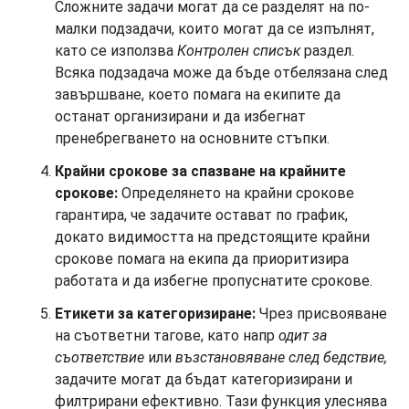
Сложните задачи могат да се разделят на по-
малки подзадачи, които могат да се изпълнят,
като се използва
Контролен списък
раздел.
Всяка подзадача може да бъде отбелязана след
завършване, което помага на екипите да
останат организирани и да избегнат
пренебрегването на основните стъпки.
Крайни срокове за спазване на крайните
срокове:
Определянето на крайни срокове
гарантира, че задачите остават по график,
докато видимостта на предстоящите крайни
срокове помага на екипа да приоритизира
работата и да избегне пропуснатите срокове.
Етикети за категоризиране:
Чрез присвояване
на съответни тагове, като напр
одит за
съответствие
или
възстановяване след бедствие,
задачите могат да бъдат категоризирани и
филтрирани ефективно. Тази функция улеснява