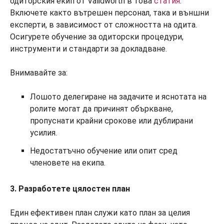
одиторския екип от Validworth в това
статия
.
Включете както вътрешен персонал, така и външни
експерти, в зависимост от сложността на одита.
Осигурете обучение за одиторски процедури,
инструменти и стандарти за докладване.
Внимавайте за:
Лошото делегиране на задачите и яснотата на
ролите могат да причинят объркване,
пропуснати крайни срокове или дублирани
усилия.
Недостатъчно обучение или опит сред
членовете на екипа.
3. Разработете цялостен план
Един ефективен план служи като план за целия