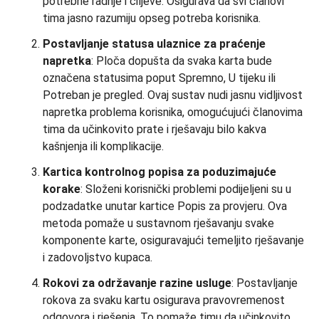
potrebne radnje i ciljeve. Osigurava da svi članovi
tima jasno razumiju opseg potreba korisnika.
Postavljanje statusa ulaznice za praćenje
napretka
: Ploča dopušta da svaka karta bude
označena statusima poput Spremno, U tijeku ili
Potreban je pregled. Ovaj sustav nudi jasnu vidljivost
napretka problema korisnika, omogućujući članovima
tima da učinkovito prate i rješavaju bilo kakva
kašnjenja ili komplikacije.
Kartica kontrolnog popisa za poduzimajuće
korake
: Složeni korisnički problemi podijeljeni su u
podzadatke unutar kartice Popis za provjeru. Ova
metoda pomaže u sustavnom rješavanju svake
komponente karte, osiguravajući temeljito rješavanje
i zadovoljstvo kupaca.
Rokovi za održavanje razine usluge
: Postavljanje
rokova za svaku kartu osigurava pravovremenost
odgovora i rješenja. To pomaže timu da učinkovito