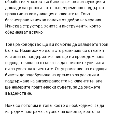
обработва множество билети, заявки за функции и
доклади за грешки, като същевременно поддържа
проактивна комуникация с клиентите. Това
балансиране изисква повече от добри намерения.
Изисква структура, яснота и инструменти, които
обединяват всичко.
Това ръководство ще ви помогне да овладеете този
баланс. Независимо дали сте развиващ се стартъп
или опитно предприятие, ние ще ви преведем през
подход стъпка по стъпка, за да повишите усилията
си за успех на клиентите. От управление на входящи
билети до подобряване на времето за реакция и
поддържане на ангажираността на клиентите, вие
ще намерите практически съвети, за да окажете
въздействие.
Нека се потопим в това, което е необходимо, за да
изградим програма за успех на клиента, която не