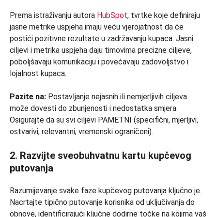
Prema istraživanju autora
HubSpot
, tvrtke koje definiraju
jasne metrike uspjeha imaju veću vjerojatnost da će
postići pozitivne rezultate u zadržavanju kupaca. Jasni
ciljevi i metrika uspjeha daju timovima precizne ciljeve,
poboljšavaju komunikaciju i povećavaju zadovoljstvo i
lojalnost kupaca.
Pazite na:
Postavljanje nejasnih ili nemjerljivih ciljeva
može dovesti do zbunjenosti i nedostatka smjera.
Osigurajte da su svi ciljevi PAMETNI (specifični, mjerljivi,
ostvarivi, relevantni, vremenski ograničeni).
2. Razvijte sveobuhvatnu kartu kupčevog
putovanja
Razumijevanje svake faze kupčevog putovanja ključno je.
Nacrtajte tipično putovanje korisnika od uključivanja do
obnove, identificirajući ključne dodirne točke na kojima vaš