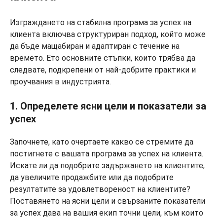
Изграждането на стабилна програма за успех на
клиента включва структуриран подход, който може
да бъде мащабиран и адаптиран с течение на
времето. Ето основните стъпки, които трябва да
следвате, подкрепени от най-добрите практики и
проучвания в индустрията.
1. Определете ясни цели и показатели за
успех
Започнете, като очертаете какво се стремите да
постигнете с вашата програма за успех на клиента.
Искате ли да подобрите задържането на клиентите,
да увеличите продажбите или да подобрите
резултатите за удовлетвореност на клиентите?
Поставянето на ясни цели и свързаните показатели
за успех дава на вашия екип точни цели, към които