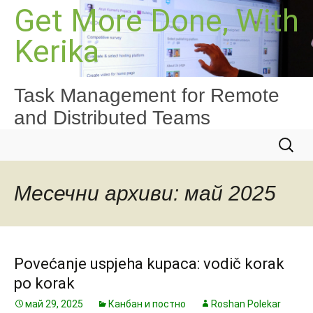
Към
Get More Done, With
съдържанието
Kerika
Task Management for Remote
and Distributed Teams
Търсе
за:
Месечни архиви: май 2025
Povećanje uspjeha kupaca: vodič korak
po korak
май 29, 2025
Канбан и постно
Roshan Polekar