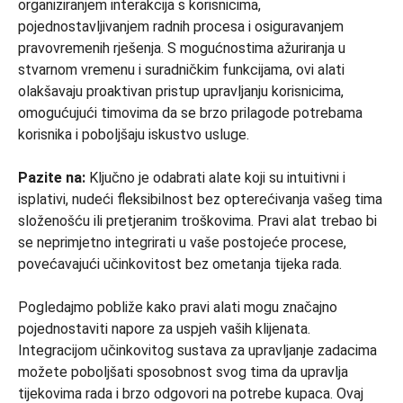
organiziranjem interakcija s korisnicima,
pojednostavljivanjem radnih procesa i osiguravanjem
pravovremenih rješenja. S mogućnostima ažuriranja u
stvarnom vremenu i suradničkim funkcijama, ovi alati
olakšavaju proaktivan pristup upravljanju korisnicima,
omogućujući timovima da se brzo prilagode potrebama
korisnika i poboljšaju iskustvo usluge.
Pazite na:
Ključno je odabrati alate koji su intuitivni i
isplativi, nudeći fleksibilnost bez opterećivanja vašeg tima
složenošću ili pretjeranim troškovima. Pravi alat trebao bi
se neprimjetno integrirati u vaše postojeće procese,
povećavajući učinkovitost bez ometanja tijeka rada.
Pogledajmo pobliže kako pravi alati mogu značajno
pojednostaviti napore za uspjeh vaših klijenata.
Integracijom učinkovitog sustava za upravljanje zadacima
možete poboljšati sposobnost svog tima da upravlja
tijekovima rada i brzo odgovori na potrebe kupaca. Ovaj