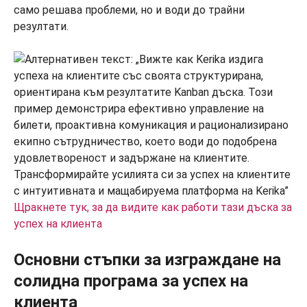
само решава проблеми, но и води до трайни
резултати.
Щракнете тук, за да видите как работи тази дъска за
успех на клиента
Основни стъпки за изграждане на
солидна програма за успех на
клиента