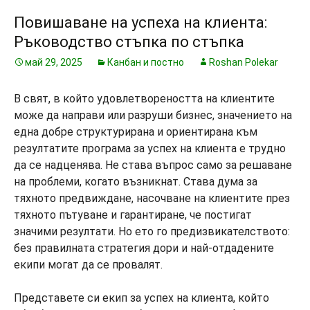
Повишаване на успеха на клиента:
Ръководство стъпка по стъпка
май 29, 2025
Канбан и постно
Roshan Polekar
В свят, в който удовлетвореността на клиентите
може да направи или разруши бизнес, значението на
една добре структурирана и ориентирана към
резултатите програма за успех на клиента е трудно
да се надценява. Не става въпрос само за решаване
на проблеми, когато възникнат. Става дума за
тяхното предвиждане, насочване на клиентите през
тяхното пътуване и гарантиране, че постигат
значими резултати. Но ето го предизвикателството:
без правилната стратегия дори и най-отдадените
екипи могат да се провалят.
Представете си екип за успех на клиента, който