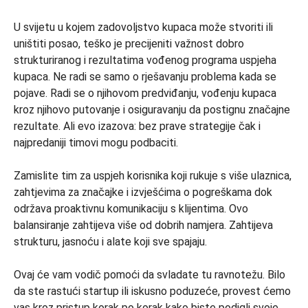
U svijetu u kojem zadovoljstvo kupaca može stvoriti ili
uništiti posao, teško je precijeniti važnost dobro
strukturiranog i rezultatima vođenog programa uspjeha
kupaca. Ne radi se samo o rješavanju problema kada se
pojave. Radi se o njihovom predviđanju, vođenju kupaca
kroz njihovo putovanje i osiguravanju da postignu značajne
rezultate. Ali evo izazova: bez prave strategije čak i
najpredaniji timovi mogu podbaciti.
Zamislite tim za uspjeh korisnika koji rukuje s više ulaznica,
zahtjevima za značajke i izvješćima o pogreškama dok
održava proaktivnu komunikaciju s klijentima. Ovo
balansiranje zahtijeva više od dobrih namjera. Zahtijeva
strukturu, jasnoću i alate koji sve spajaju.
Ovaj će vam vodič pomoći da svladate tu ravnotežu. Bilo
da ste rastući startup ili iskusno poduzeće, provest ćemo
vas kroz pristup korak po korak kako biste podigli svoje