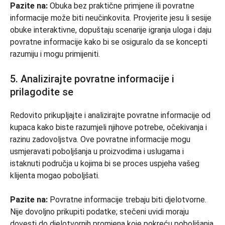
Pazite na:
Obuka bez praktične primjene ili povratne
informacije može biti neučinkovita. Provjerite jesu li sesije
obuke interaktivne, dopuštaju scenarije igranja uloga i daju
povratne informacije kako bi se osiguralo da se koncepti
razumiju i mogu primijeniti.
5. Analizirajte povratne informacije i
prilagodite se
Redovito prikupljajte i analizirajte povratne informacije od
kupaca kako biste razumjeli njihove potrebe, očekivanja i
razinu zadovoljstva. Ove povratne informacije mogu
usmjeravati poboljšanja u proizvodima i uslugama i
istaknuti područja u kojima bi se proces uspjeha vašeg
klijenta mogao poboljšati.
Pazite na:
Povratne informacije trebaju biti djelotvorne.
Nije dovoljno prikupiti podatke; stečeni uvidi moraju
dovesti do djelotvornih promjena koje pokreću poboljšanja