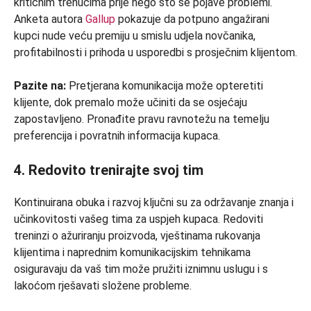
kritičnim trenucima prije nego što se pojave problemi.
Anketa autora
Gallup
pokazuje da potpuno angažirani
kupci nude veću premiju u smislu udjela novčanika,
profitabilnosti i prihoda u usporedbi s prosječnim klijentom.
Pazite na:
Pretjerana komunikacija može opteretiti
klijente, dok premalo može učiniti da se osjećaju
zapostavljeno. Pronađite pravu ravnotežu na temelju
preferencija i povratnih informacija kupaca.
4. Redovito trenirajte svoj tim
Kontinuirana obuka i razvoj ključni su za održavanje znanja i
učinkovitosti vašeg tima za uspjeh kupaca. Redoviti
treninzi o ažuriranju proizvoda, vještinama rukovanja
klijentima i naprednim komunikacijskim tehnikama
osiguravaju da vaš tim može pružiti iznimnu uslugu i s
lakoćom rješavati složene probleme.