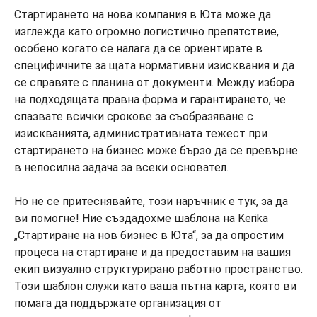
Стартирането на нова компания в Юта може да
изглежда като огромно логистично препятствие,
особено когато се налага да се ориентирате в
специфичните за щата нормативни изисквания и да
се справяте с планина от документи. Между избора
на подходящата правна форма и гарантирането, че
спазвате всички срокове за съобразяване с
изискванията, административната тежест при
стартирането на бизнес може бързо да се превърне
в непосилна задача за всеки основател.
Но не се притеснявайте, този наръчник е тук, за да
ви помогне! Ние създадохме шаблона на Kerika
„Стартиране на нов бизнес в Юта“, за да опростим
процеса на стартиране и да предоставим на вашия
екип визуално структурирано работно пространство.
Този шаблон служи като ваша пътна карта, която ви
помага да поддържате организация от