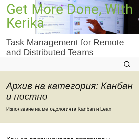
Към
Get More Done, With
съдържанието
Kerika
Task Management for Remote
and Distributed Teams
Търсе
за:
Архив на категория: Канбан
и постно
Използване на методологията Kanban и Lean