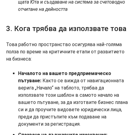
щата Юта
и
създаване на система за счетоводно
отчитане на дейността
3. Кога трябва да използвате това
Това работно пространство осигурява най-голяма
полза по време на критичните етапи от развитието
на бизнеса:
Началото на вашето предприемаческо
пътуване:
Както се вижда от навигационната
верига „Начало“ на таблото, трябва да
използвате този шаблон в самото начало на
вашето пътуване, за да изготвите бизнес плана
си и да проучите видовете юридически лица,
преди да пристъпите към подаване на
документи за регистрация.
Спазване на държавните изисквания: