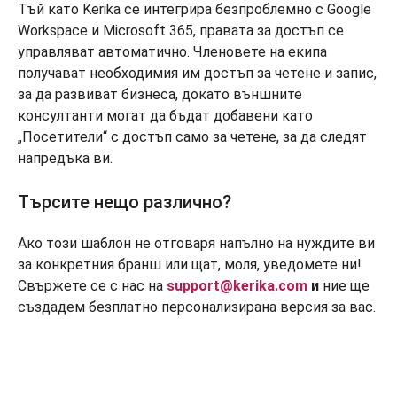
Тъй като Kerika се интегрира безпроблемно с Google
Workspace и Microsoft 365, правата за достъп се
управляват автоматично. Членовете на екипа
получават необходимия им достъп за четене и запис,
за да развиват бизнеса, докато външните
консултанти могат да бъдат добавени като
„Посетители“ с достъп само за четене, за да следят
напредъка ви.
Търсите нещо различно?
Ако този шаблон не отговаря напълно на нуждите ви
за конкретния бранш или щат, моля, уведомете ни!
Свържете се с нас на
support@kerika.com
и
ние ще
създадем безплатно персонализирана версия за вас.