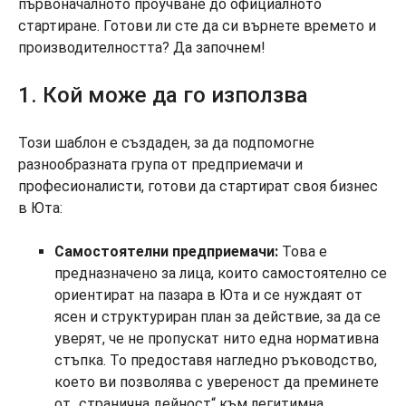
първоначалното проучване до официалното
стартиране. Готови ли сте да си върнете времето и
производителността? Да започнем!
1. Кой може да го използва
Този шаблон е създаден, за да подпомогне
разнообразната група от предприемачи и
професионалисти, готови да стартират своя бизнес
в Юта:
Самостоятелни предприемачи:
Това е
предназначено за лица, които самостоятелно се
ориентират на пазара в Юта и се нуждаят от
ясен и структуриран план за действие, за да се
уверят, че не пропускат нито една нормативна
стъпка. То предоставя нагледно ръководство,
което ви позволява с увереност да преминете
от „странична дейност“ към легитимна