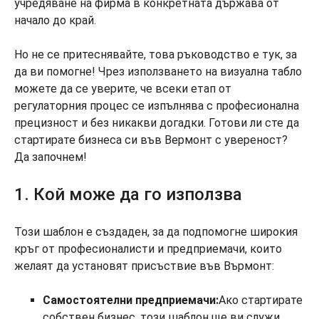
учредяване на фирма в конкретната държава от
начало до край.
Но не се притеснявайте, това ръководство е тук, за
да ви помогне! Чрез използването на визуална табло
можете да се уверите, че всеки етап от
регулаторния процес се изпълнява с професионална
прецизност и без никакви догадки. Готови ли сте да
стартирате бизнеса си във Вермонт с увереност?
Да започнем!
1. Кой може да го използва
Този шаблон е създаден, за да подпомогне широкия
кръг от професионалисти и предприемачи, които
желаят да установят присъствие във Върмонт:
Самостоятелни предприемачи:
Ако стартирате
собствен бизнес, този шаблон ще ви служи