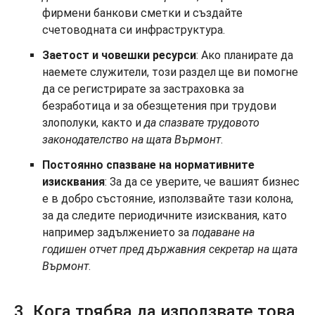
фирмени банкови сметки и създайте
счетоводната си инфраструктура.
Заетост и човешки ресурси
: Ако планирате да
наемете служители, този раздел ще ви помогне
да се регистрирате за застраховка за
безработица и за обезщетения при трудови
злополуки, както и
да спазвате трудовото
законодателство на щата Върмонт
.
Постоянно спазване на нормативните
изисквания
: За да се уверите, че вашият бизнес
е в добро състояние, използвайте тази колона,
за да следите периодичните изисквания, като
например задължението за
подаване на
годишен отчет пред държавния секретар на щата
Върмонт
.
3. Кога трябва да използвате това