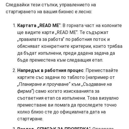
Следвайки тези стъпки, управлението на
стартирането на вашия бизнес е лесно:
Картата „READ ME
“: В горната част на колоните
ще видите карти „READ ME“. Те съдържат
„правилата за работа“ по работния поток и
обясняват конкретните критерии, които трябва
да бъдат изпълнени, преди дадена задача да
бъде преместена към следващия етап.
Напредък в работния процес
: Премествайте
картите със задачи по таблото (например от
„Планиране и проучване“
към
„Създаване на
фирма“
) само когато изискванията за
съответния етап са изпълнени. Това визуално
преместване ви помага да проследите точно
колко близо сте до официалната дата на
стартиране.