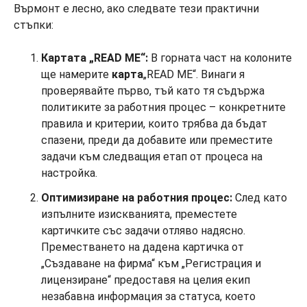
Върмонт е лесно, ако следвате тези практични
стъпки:
Картата „READ ME“:
В горната част на колоните
ще намерите
карта
„READ ME“. Винаги я
проверявайте първо, тъй като тя съдържа
политиките за работния процес – конкретните
правила и критерии, които трябва да бъдат
спазени, преди да добавите или преместите
задачи към следващия етап от процеса на
настройка.
Оптимизиране на работния процес:
След като
изпълните изискванията, преместете
картичките със задачи отляво надясно.
Преместването на дадена картичка от
„Създаване на фирма“ към „Регистрация и
лицензиране“ предоставя на целия екип
незабавна информация за статуса, което