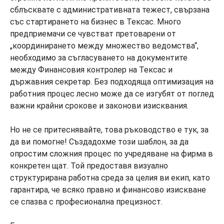
сблъсквате с административната тежест, свързана
със стартирането на бизнес в Тексас. Много
предприемачи се чувстват претоварени от
„координирането между множество ведомства“,
необходимо за съгласуването на документите
между Финансовия контролер на Тексас и
държавния секретар. Без подходяща оптимизация на
работния процес лесно може да се изгубят от поглед
важни крайни срокове и законови изисквания.
Но не се притеснявайте, това ръководство е тук, за
да ви помогне! Създадохме този шаблон, за да
опростим сложния процес по учредяване на фирма в
конкретен щат. Той предоставя визуално
структурирана работна среда за целия ви екип, като
гарантира, че всяко правно и финансово изискване
се спазва с професионална прецизност.