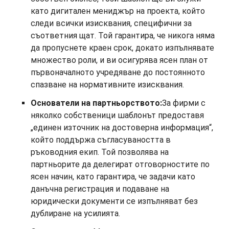
като дигитален мениджър на проекта, който
следи всички изисквания, специфични за
съответния щат. Той гарантира, че никога няма
да пропуснете краен срок, докато изпълнявате
множество роли, и ви осигурява ясен план от
първоначалното учредяване до постоянното
спазване на нормативните изисквания.
Основатели на партньорството:
За фирми с
няколко собственици шаблонът предоставя
„единен източник на достоверна информация“,
който поддържа съгласуваността в
ръководния екип. Той позволява на
партньорите да делегират отговорностите по
ясен начин, като гарантира, че задачи като
данъчна регистрация и подаване на
юридически документи се изпълняват без
дублиране на усилията.