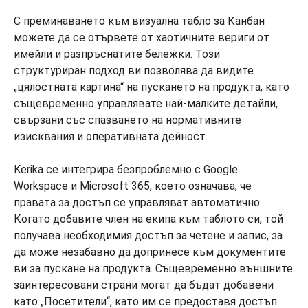
С преминаването към визуална табло за Канбан
можете да се отървете от хаотичните вериги от
имейли и разпръснатите бележки. Този
структуриран подход ви позволява да видите
„цялостната картина“ на пускането на продукта, като
същевременно управлявате най-малките детайли,
свързани със спазването на нормативните
изисквания и оперативната дейност.
Kerika се интегрира безпроблемно с Google
Workspace и Microsoft 365, което означава, че
правата за достъп се управляват автоматично.
Когато добавите член на екипа към таблото си, той
получава необходимия достъп за четене и запис, за
да може незабавно да допринесе към документите
ви за пускане на продукта. Същевременно външните
заинтересовани страни могат да бъдат добавени
като „Посетители“, като им се предоставя достъп