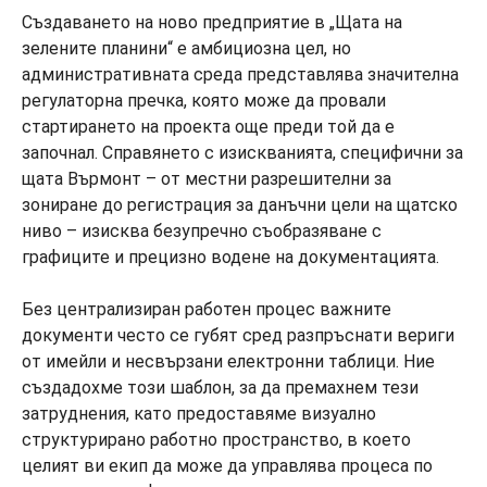
Създаването на ново предприятие в „Щата на
зелените планини“ е амбициозна цел, но
административната среда представлява значителна
регулаторна пречка, която може да провали
стартирането на проекта още преди той да е
започнал. Справянето с изискванията, специфични за
щата Върмонт – от местни разрешителни за
зониране до регистрация за данъчни цели на щатско
ниво – изисква безупречно съобразяване с
графиците и прецизно водене на документацията.
Без централизиран работен процес важните
документи често се губят сред разпръснати вериги
от имейли и несвързани електронни таблици. Ние
създадохме този шаблон, за да премахнем тези
затруднения, като предоставяме визуално
структурирано работно пространство, в което
целият ви екип да може да управлява процеса по