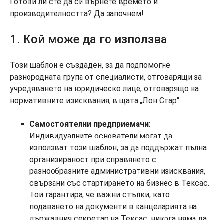
Готови ли сте да си върнете времето и
производителността? Да започнем!
1. Кой може да го използва
Този шаблон е създаден, за да подпомогне
разнородната група от специалисти, отговарящи за
учредяването на юридическо лице, отговарящо на
нормативните изисквания, в щата „Лон Стар“:
Самостоятелни предприемачи
:
Индивидуалните основатели могат да
използват този шаблон, за да поддържат пълна
организираност при справянето с
разнообразните административни изисквания,
свързани със стартирането на бизнес в Тексас.
Той гарантира, че важни стъпки, като
подаването на документи в канцеларията на
държавния секретар на Тексас, никога няма да