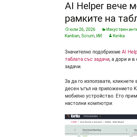
AI Helper вече 
рамките на таб
юли 26, 2026
Изкуствен инт
Kanban
,
Scrum
,
ИИ
Kerika
Значително подобрихме
AI Hel
таблата със задачи
, а дори и 
задачи.
За да го използвате, кликнете 
десен ъгъл на приложението Ke
мобилно устройство. Ето прим
настолни компютри: