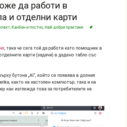
може да работи в
ла и отделни карти
елект
,
Канбан и постно
,
Най-добри практики
per
, така че сега той да работи като помощник в
в отделните карти (задачи) в дадено табло със
върху бутона „AI“, който се появява в долния
rika, както на настолен компютър, така и на
ер как изглежда това за потребителите на