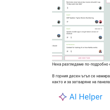
Нека разгледаме по-подробно е
В горния десен ъгъл се намират
както и за затваряне на панела 