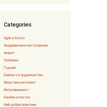
Categories
Agile и Scrum
Академични и нестопански
акаунт
Глобален
Гърция
Екипно сътрудничество
Изкуствен интелект
Използваемост
Канбан и постно
Най-добри практики