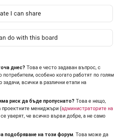
точа днес?
Това е често задаван въпрос, с
 потребители, особено когато работят по голям
о задачи, всички в различни етапи на
 има риск да бъде пропуснато?
Това е нещо,
а проектните мениджъри (
администраторите на
а се уверят, че всичко върви добре, а не само
а подобряване на този форум
. Това може да