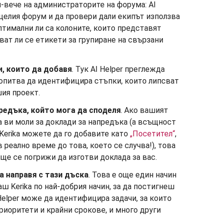
й-вече на администраторите на форума: AI
 целия форум и да провери дали екипът използва
оптимални ли са колоните, които представят
ат ли се етикети за групиране на свързани
, които да добавя
. Тук AI Helper преглежда
 опитва да идентифицира стъпки, които липсват
шия проект.
редъка, който мога да споделя
. Ако вашият
ви моли за доклади за напредъка (а всъщност
 Kerika можете да го добавите като
„Посетител“
,
 реално време до това, което се случва!), това
ще се погрижи да изготви доклада за вас.
а направя с тази дъска
. Това е още един начин
аш Kerika по най-добрия начин, за да постигнеш
 Helper може да идентифицира задачи, за които
риоритети и крайни срокове, и много други