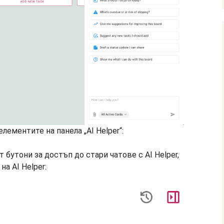
лементите на панела „AI Helper“:
 бутони за достъп до стари чатове с AI Helper,
на AI Helper: