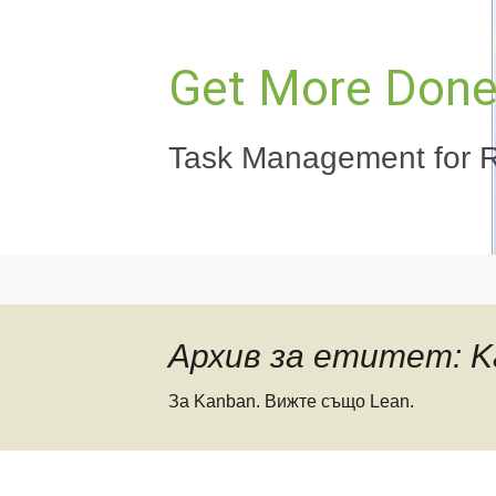
Към
съдържанието
Get More Done,
Task Management for R
Архив за етитет: K
За Kanban. Вижте също Lean.