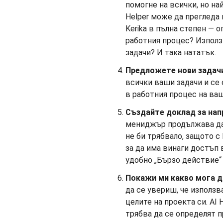
помогне на всички, но на
Helper може да прегледа
Kerika в пълна степен — 
работния процес? Използв
задачи? И така нататък.
Предложете нови задачи
всички ваши задачи и се
в работния процес на ва
Създайте доклад за нап
мениджър продължава да 
не би трябвало, защото с
за да има винаги достъп в
удобно „Бързо действие“ 
Покажи ми какво мога д
да се увериш, че използв
целите на проекта си. AI
трябва да се определят п