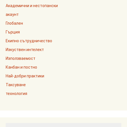
Академични и нестопански
акаунт
Глобален
Гърция
Екипно сътрудничество
Изкуствен интелект
Използваемост
Канбан и постно
Най-добри практики
Таксуване
технология