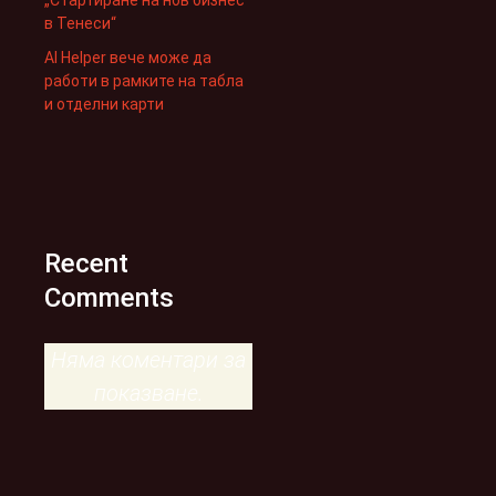
в Тенеси“
AI Helper вече може да
работи в рамките на табла
и отделни карти
Recent
Comments
Няма коментари за
показване.