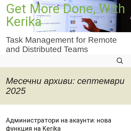
Към
Get More Done, With
съдържанието
Kerika
Task Management for Remote
and Distributed Teams
Търсе
за:
Месечни архиви: септември
2025
Администратори на акаунти: нова
функция на Kerika