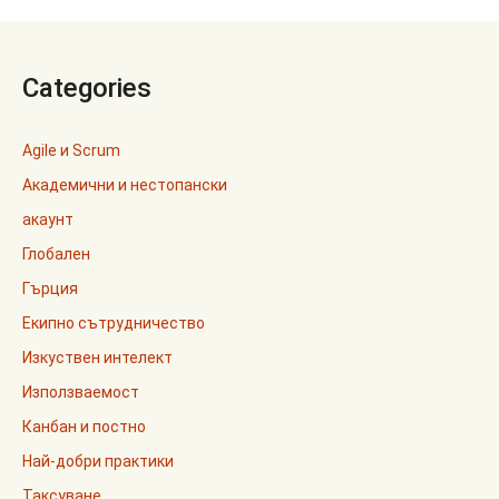
Categories
Agile и Scrum
Академични и нестопански
акаунт
Глобален
Гърция
Екипно сътрудничество
Изкуствен интелект
Използваемост
Канбан и постно
Най-добри практики
Таксуване