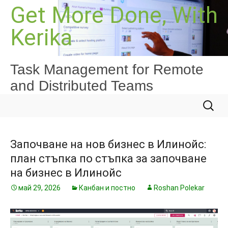
Към
Get More Done, With
съдържанието
Kerika
Task Management for Remote
and Distributed Teams
Търсе
за:
Започване на нов бизнес в Илинойс:
план стъпка по стъпка за започване
на бизнес в Илинойс
май 29, 2026
Канбан и постно
Roshan Polekar