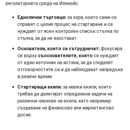
регулаторната среда на Илинойс:
Еднолични търговци:
за хора, които сами се
справят с целия процес на стартиране и се
нуждаят от ясен контролен списък стъпка по
стъпка, за да не изостават.
Основатели, които си сътрудничат:
фокусира
се върху
съоснователите, които
се нуждаят
от един източник на истина, за да споделят
отговорностите си и да наблюдават напредъка
в реално време.
Стартиращи екипи:
за малки екипи, които
трябва да делегират определени задачи на
различни членове на екипа, като например
създаване на финансово или маркетингово
досие.