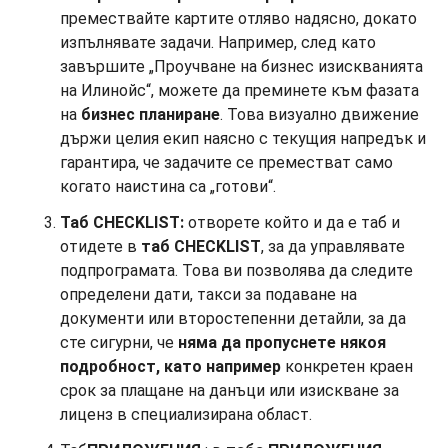
премествайте картите отляво надясно, докато
изпълнявате задачи. Например, след като
завършите „Проучване на бизнес изискванията
на Илинойс“, можете да преминете към фазата
на
бизнес планиране
. Това визуално движение
държи целия екип наясно с текущия напредък и
гарантира, че задачите се преместват само
когато наистина са „готови“.
Таб CHECKLIST:
отворете който и да е таб и
отидете в
таб CHECKLIST
, за да управлявате
подпрограмата. Това ви позволява да следите
определени дати, такси за подаване на
документи или второстепенни детайли, за да
сте сигурни, че
няма да пропуснете някоя
подробност, като например
конкретен краен
срок за плащане на данъци или изискване за
лиценз в специализирана област.