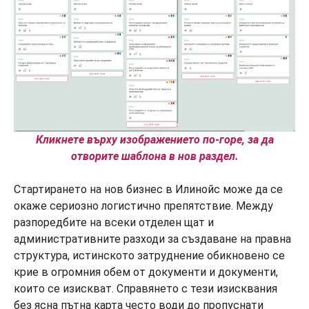
Кликнете върху изображението по-горе, за да
отворите шаблона в нов раздел.
Стартирането на нов бизнес в Илинойс може да се
окаже сериозно логистично препятствие. Между
разпоредбите на всеки отделен щат и
административните разходи за създаване на правна
структура, истинското затруднение обикновено се
крие в огромния обем от документи и документи,
които се изискват. Справянето с тези изисквания
без ясна пътна карта често води до пропуснати