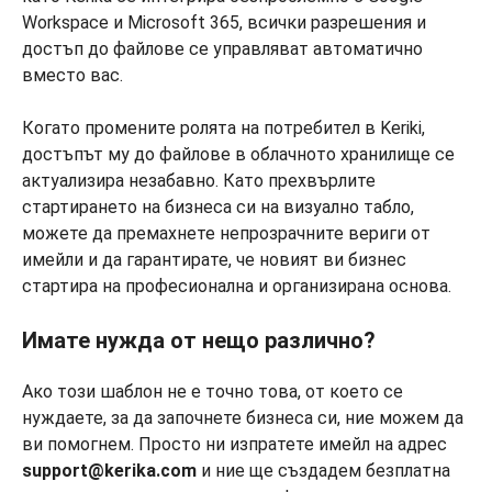
Workspace и Microsoft 365, всички разрешения и
достъп до файлове се управляват автоматично
вместо вас.
Когато промените ролята на потребител в Keriki,
достъпът му до файлове в облачното хранилище се
актуализира незабавно. Като прехвърлите
стартирането на бизнеса си на визуално табло,
можете да премахнете непрозрачните вериги от
имейли и да гарантирате, че новият ви бизнес
стартира на професионална и организирана основа.
Имате нужда от нещо различно?
Ако този шаблон не е точно това, от което се
нуждаете, за да започнете бизнеса си, ние можем да
ви помогнем. Просто ни изпратете имейл на адрес
support@kerika.com
и ние ще създадем безплатна