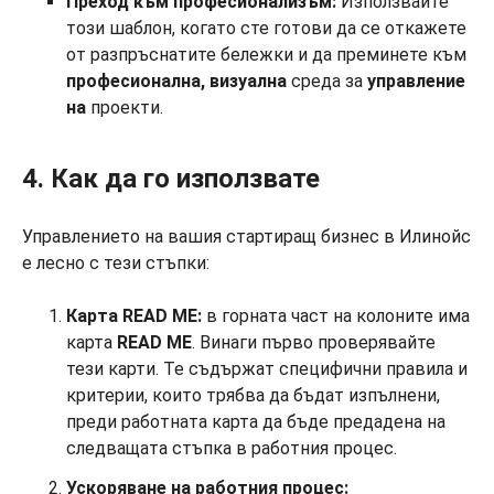
Преход към професионализъм:
Използвайте
този шаблон, когато сте готови да се откажете
от разпръснатите бележки и да преминете към
професионална, визуална
среда за
управление
на
проекти.
4. Как да го използвате
Управлението на вашия стартиращ бизнес в Илинойс
е лесно с тези стъпки:
Карта READ ME:
в горната част на колоните има
карта
READ ME
. Винаги първо проверявайте
тези карти. Те съдържат специфични правила и
критерии, които трябва да бъдат изпълнени,
преди работната карта да бъде предадена на
следващата стъпка в работния процес.
Ускоряване на работния процес: