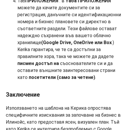
Таб
ПРИЛОЖЕНИЯ
: в
таба ПРИЛОЖЕНИЯ
можете да качите документите си за
регистрация, данъчните си идентификационни
номера и бизнес плановете си директно в
съответните раздели. Тези файлове остават
надеждно съхранени във вашето облачно
хранилище
(Google Drive, OneDrive или Box
.)
Kerika гарантира, че те са достъпни за
правилните хора, така че можете да дадете
писмен достъп на
съоснователите си и да
оставите външните заинтересовани страни
като
посетители (само за четене)
.
Заключение
Използването на шаблона на Керика опростява
специфичните изисквания за започване на бизнес в
Илинойс, като предоставя ясен, визуален план. Тъй
като Kerika се интегрира безпроблемно с Google