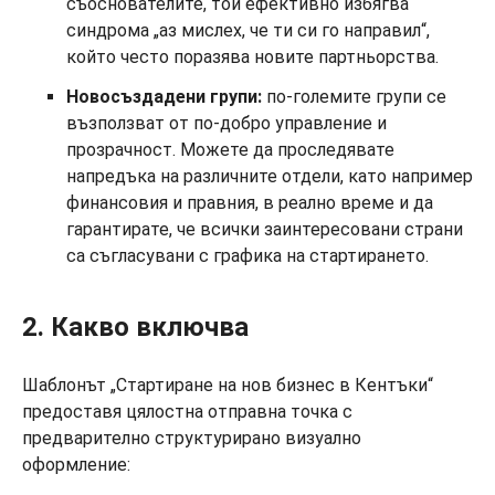
съоснователите, той ефективно избягва
синдрома „аз мислех, че ти си го направил“,
който често поразява новите партньорства.
Новосъздадени групи:
по-големите групи се
възползват от по-добро управление и
прозрачност. Можете да проследявате
напредъка на различните отдели, като например
финансовия и правния, в реално време и да
гарантирате, че всички заинтересовани страни
са съгласувани с графика на стартирането.
2. Какво включва
Шаблонът „Стартиране на нов бизнес в Кентъки“
предоставя цялостна отправна точка с
предварително структурирано визуално
оформление: