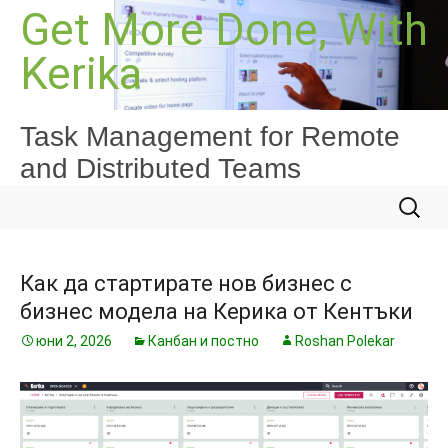
Към
Get More Done, With
съдържанието
Kerika
Task Management for Remote
and Distributed Teams
Търсе
за:
Как да стартирате нов бизнес с
бизнес модела на Керика от Кентъки
юни 2, 2026
Канбан и постно
Roshan Polekar