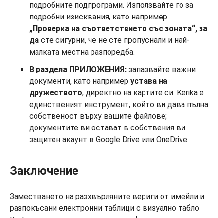
подробните подпрограми. Използвайте го за
подробни изисквания, като например
„Проверка на съответствието със зоната“, за
да
сте сигурни, че не сте пропуснали и най-
малката местна разпоредба.
В раздела ПРИЛОЖЕНИЯ:
запазвайте важни
документи, като например
устава на
дружеството
, директно на картите си. Kerika е
единственият инструмент, който ви дава пълна
собственост върху вашите файлове;
документите ви остават в собствения ви
защитен акаунт в Google Drive или OneDrive.
Заключение
Заместването на разхвърляните вериги от имейли и
разпокъсани електронни таблици с визуално табло