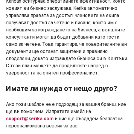
Kanban осигурява оперативната ефективност, която
новият ви бизнес заслужава. Kerika автоматично
управлява правата за достъп: членовете на екипа
получават достъп за четене и писане, който им е
необходим за изграждането на бизнеса, а външните
консултанти могат да бъдат добавяни като гости
само за четене. Това гарантира, че поверителните ви
документи ще останат защитени и правилно
споделени, докато изграждате бизнеса си в Кентъки.
С този план можете да продължите напред с
увереността на опитен професионалист.
Имате ли нужда от нещо друго?
Ако този шаблон не е подходящ за вашия бранш, ние
ще ви помогнем. Изпратете имейл на
support@kerika.com
и ние ще създадем безплатна
персонализирана версия за вас.