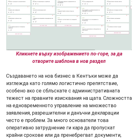
Кликнете върху изображението по-горе, за да
отворите шаблона в нов раздел
Създаването на нов бизнес в Кентъки може да
изглежда като голямо логистично препятствие,
особено ако се сблъскате с административната
тежест на правните изисквания на щата. Сложността
на едновременното управление на множество
заявления, разрешителни и данъчни декларации
често е проблем. За много основатели това
оперативно затруднение ги кара да пропускат
крайни срокове или да пренебрегват документи,