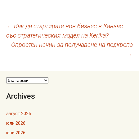
Навигация
←
Как да стартирате нов бизнес в Канзас
със стратегическия модел на Kerika?
в
Опростен начин за получаване на подкрепа
публикациите
→
Archives
август 2026
юли 2026
юни 2026