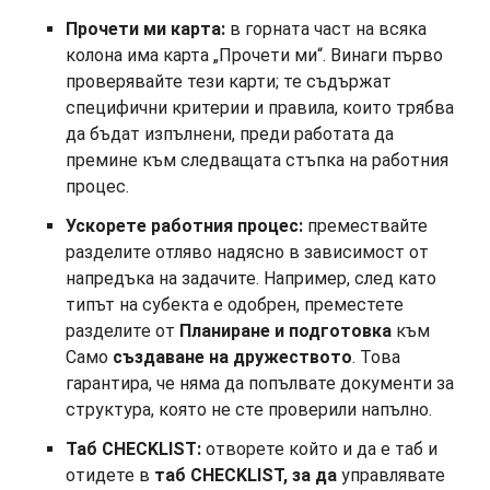
Прочети ми карта:
в горната част на всяка
колона има карта „Прочети ми“. Винаги първо
проверявайте тези карти; те съдържат
специфични критерии и правила, които трябва
да бъдат изпълнени, преди работата да
премине към следващата стъпка на работния
процес.
Ускорете работния процес:
премествайте
разделите отляво надясно в зависимост от
напредъка на задачите. Например, след като
типът на субекта е одобрен, преместете
разделите от
Планиране и подготовка
към
Само
създаване на дружеството
. Това
гарантира, че няма да попълвате документи за
структура, която не сте проверили напълно.
Таб CHECKLIST:
отворете който и да е таб и
отидете в
таб CHECKLIST, за да
управлявате