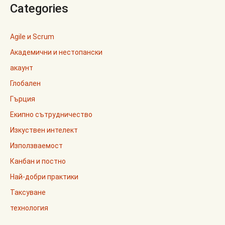
Categories
Agile и Scrum
Академични и нестопански
акаунт
Глобален
Гърция
Екипно сътрудничество
Изкуствен интелект
Използваемост
Канбан и постно
Най-добри практики
Таксуване
технология