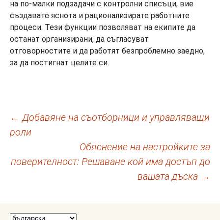
на по-малки подзадачи с контролни списъци, вие
създавате яснота и рационализирате работните
процеси. Тези функции позволяват на екипите да
останат организирани, да съгласуват
отговорностите и да работят безпроблемно заедно,
за да постигнат целите си.
Навигация
←
Добавяне на съотборници и управляващи
роли
в
Обяснение на настройките за
публикациите
поверителност: Решаване кой има достъп до
вашата дъска
→