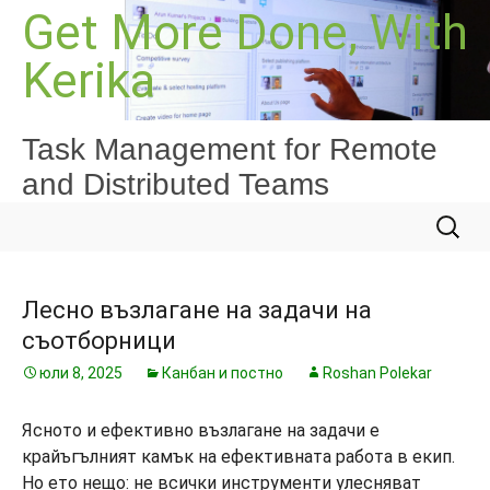
Към
Get More Done, With
съдържанието
Kerika
Task Management for Remote
and Distributed Teams
Търсе
за:
Лесно възлагане на задачи на
съотборници
юли 8, 2025
Канбан и постно
Roshan Polekar
Ясното и ефективно възлагане на задачи е
крайъгълният камък на ефективната работа в екип.
Но ето нещо: не всички инструменти улесняват