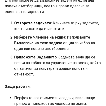
Ето как можете да възложите задача на един или
повече съотборници, което я прави идеална за
екипни отговорности:
Отворете задачата
: Кликнете върху задачата,
която искате да възложите.
Изберете Членове на екипа
: Използвайте
Възлагане на тази задача
опция за избор на
един или повече съотборници.
Приложете Заданието
: Задачата вече ще се
появи на таблото за управление на всеки, който
е назначен за нея, гарантирайки яснота и
отчетност.
Защо работи:
Перфектен за съвместни задачи, изискващи
принос от множество членове на екипа.