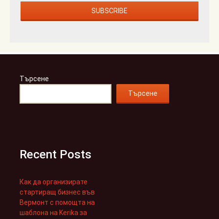
Търсене
Търсене
Recent Posts
Как да организирате
стартиращ бизнес във
Вермонт с помощта на
шаблона на Kerika за