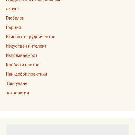
акаунт
Глобален
Гърция
Екипно сътрудничество
Изкуствен интелект
Използваемост
Канбан и постно
Най-добри практики
Таксуване
технология