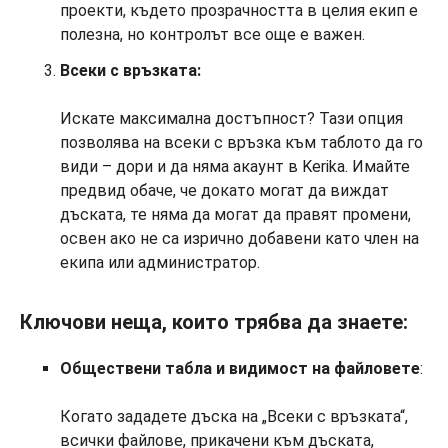
проекти, където прозрачността в целия екип е
полезна, но контролът все още е важен.
Всеки с връзката:
Искате максимална достъпност? Тази опция
позволява на всеки с връзка към таблото да го
види – дори и да няма акаунт в Kerika. Имайте
предвид обаче, че докато могат да виждат
дъската, те няма да могат да правят промени,
освен ако не са изрично добавени като член на
екипа или администратор.
Ключови неща, които трябва да знаете:
Обществени табла и видимост на файловете
:
Когато зададете дъска на „Всеки с връзката“,
всички файлове, прикачени към дъската,