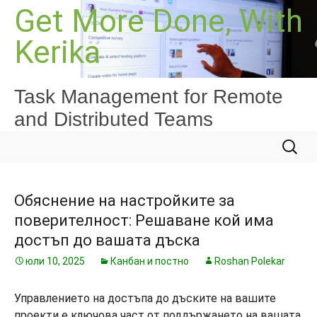
Към
Get More Done, With
съдържанието
Kerika
Task Management for Remote
and Distributed Teams
Търсе
за:
Обяснение на настройките за
поверителност: Решаване кой има
достъп до вашата дъска
юли 10, 2025
Канбан и постно
Roshan Polekar
Управлението на достъпа до дъските на вашите
проекти е ключова част от поддържането на вашата