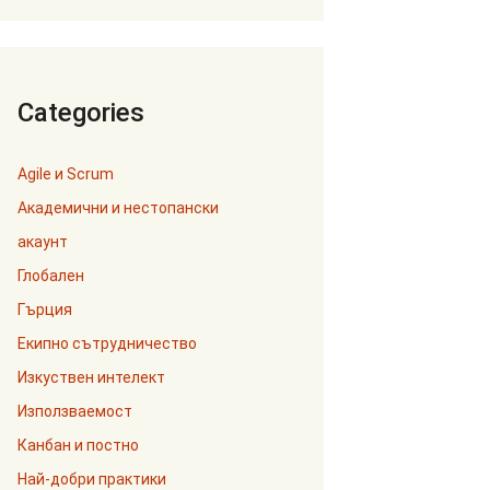
Categories
Agile и Scrum
Академични и нестопански
акаунт
Глобален
Гърция
Екипно сътрудничество
Изкуствен интелект
Използваемост
Канбан и постно
Най-добри практики