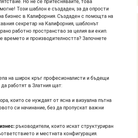
ятствие. Но не се притеснявайте, това
омогне! Този шаблон е създаден, за да опрости
на бизнес в Калифорния. Създаден с помощта на
авния секретар на Калифорния, шаблонът
рано работно пространство за целия ви екип.
те времето и производителността? Започнете
епа на широк кръг професионалисти и бъдещи
да работят в Златния щат:
ора, които се нуждаят от ясна и визуална пътна
ървото си начинание, без да пропускат важни
изнес:
ръководители, които искат структуриран
съответствието и местната конфигурация.