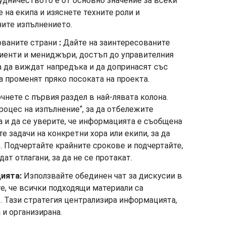
дничеството е от основно значение за всеки
 на екипа и изяснете техните роли и
ните изпълнението.
ованите страни
:
Дайте на заинтересованите
лиенти и мениджъри, достъп до управителния
а да виждат напредъка и да допринасят със
а променят пряко посоката на проекта.
чнете с първия раздел в най-лявата колона.
роцес на изпълнение“, за да отбележите
а и да се уверите, че информацията е съобщена
е задачи на конкретни хора или екипи, за да
. Подчертайте крайните срокове и подчертайте,
ат отлагани, за да не се протакат.
цията
:
Използвайте обединен чат за дискусии в
е, че всички подходящи материали са
. Тази стратегия централизира информацията,
 и организирана.