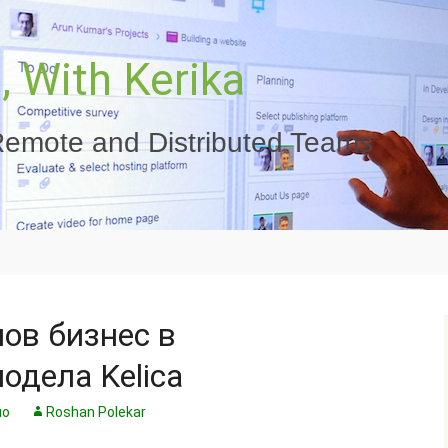
 With Kerika
emote and Distributed Teams
нов бизнес в
одела Kelica
но
Roshan Polekar