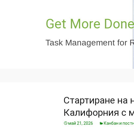
Към
съдържанието
Get More Done,
Task Management for R
Стартиране на 
Калифорния с м
май 21, 2026
Канбан и пост