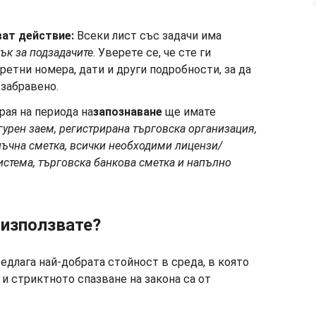
ват действие:
Всеки лист със задачи има
сък за
подзадачите
. Уверете се, че сте ги
ретни номера, дати и други подробности, за да
 забравено.
рая на периода на
запознаване
ще имате
игурен заем, регистрирана търговска организация,
нъчна сметка, всички необходими лицензи/
истема, търговска банкова сметка и напълно
о използвате?
едлага най-добрата стойност в среда, в която
и стриктното спазване на закона са от