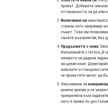
Сплотете екипа си:
Сътру
проект. Добавете членове
отговорности, за да улес
Включване на
заинтерес
страни, като например к
съвет. Това им позволяв
своите възприятия, без д
Продължете с план:
Запо
Използвайте статуса „В п
началото на дадена задач
на целия екип. Делегирайт
изясните отговорностите
че проектите могат да бъд
Улесняване на
комуника
реално време и се уверет
прикрепени към задачите
като я прави по-достъпна