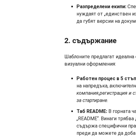
Разпределени екипи:
Спе
нуждаят от „единствен из
да губят версии на докум
2. съдържание
Шаблоните предлагат идеална 
визуални оформления:
Работен процес в 5 стъп
на напредъка,
включител
компания,
регистрация
и
с
за стартиране
.
Таб README:
В горната ч
„README“. Винаги трябва 
съдържа специфични прав
преди да можете да доба