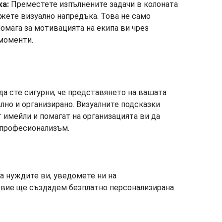
ка:
Преместете изпълнените задачи в колоната
жете визуално напредъка. Това не само
помага за мотивацията на екипа ви чрез
моменти.
да сте сигурни, че представянето на вашата
но и организирано. Визуалните подсказки
 имейли и помагат на организацията ви да
 професионализъм.
а нуждите ви, уведомете ни на
ствие ще създадем безплатно персонализирана