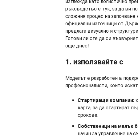
изглежда като логистично преп
ръководство е тук, за да ви п
сложния процес на започване 
официални източници от Държ
предлага визуално и структури
Готови ли сте да си възвърне
още днес!
1. използвайте с
Моделът е разработен в подкр
професионалисти, които искат 
Стартиращи компании:
х
карта, за да стартират п
срокове.
Собственици на малък б
начин за управление на 