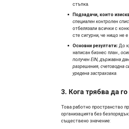
стъпка.
Подзадачи, които изиск
специален контролен спи
отбелязали всички с конк
сте сигурни, че нищо не е
Основни резултати:
До к
написан бизнес план
, ос
получен EIN, държавна да
разрешения, счетоводна с
уредена застраховка
.
3. Кога трябва да г
Това работно пространство пр
организацията без безпорядък 
съществено значение: