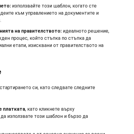
ието:
използвайте този шаблон, когато сте
идеите към управлението на документите и
.
нията на правителството:
идеалното решение,
жден процес, който стъпка по стъпка да
иални етапи, изисквани от правителството на
е
стартирането си, като следвате следните
е платката
, като кликнете върху
а да използвате този шаблон и бързо да