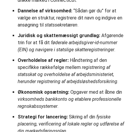
unikke marked i Connecticut.
Dannelse af virksomhed:
“Sådan gør du” for at
vælge en struktur, registrere dit navn og indgive en
ansøgning til
statssekretæren
.
Juridisk og skattemæssigt grundlag:
Afgørende
trin for at få dit
føderale arbejdsgiver-id-nummer
(EIN) og navigere i statslige skatteregistreringer
.
Overholdelse af regler:
Håndtering af den
specifikke rækkefølge mellem
registrering af
statsskat og overholdelse af arbejdsministeriet,
herunder registrering af arbejdsløshedsforsikring
.
Økonomisk opsætning:
Opgaver med at åbne din
virksomheds bankkonto og etablere professionelle
regnskabssystemer
.
Strategi for lancering:
Sikring af din
fysiske
placering, verificering af lokale regler og udførelse af
din markedsføringsplan.