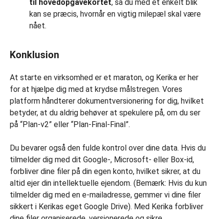
til hovedopgavekortet
, så du med et enkelt blik
kan se præcis, hvornår en vigtig milepæl skal være
nået.
Konklusion
At starte en virksomhed er et maraton, og Kerika er her
for at hjælpe dig med at krydse målstregen. Vores
platform håndterer dokumentversionering for dig, hvilket
betyder, at du aldrig behøver at spekulere på, om du ser
på “Plan-v2” eller “Plan-Final-Final”.
Du bevarer også den fulde kontrol over dine data. Hvis du
tilmelder dig med dit Google-, Microsoft- eller Box-id,
forbliver dine filer på din egen konto, hvilket sikrer, at du
altid ejer din intellektuelle ejendom. (Bemærk: Hvis du kun
tilmelder dig med en e-mailadresse, gemmer vi dine filer
sikkert i Kerikas eget Google Drive). Med Kerika forbliver
dine filer organiserede, versionerede og sikre.