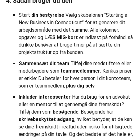
4. Sådan bruger du den
Start
din bestyrelse
Vælg skabelonen “Starting a
New Business in Connecticut” for at generere dit
arbejdsområde med det samme. Alle kolonner,
opgaver og
LÆS MIG-kort
er indlæst på forhånd, så
du ikke behøver at bruge timer på at sætte din
projektstruktur op fra bunden.
Sammensæt dit team
Tilføj dine medstiftere eller
medarbejdere som
teammedlemmer
. Kerikas priser
er enkle: Du betaler for hver person i dit kontoteam,
som er teammedlem,
plus dig selv.
Inkluder interessenter
Har du brug for en advokat
eller en mentor til at gennemgå dine fremskridt?
Tilføj dem som
besøgende
. Besøgende har
skrivebeskyttet adgang
, hvilket betyder, at de kan
se dine fremskridt i realtid uden risiko for utilsigtede
ændringer på din tavle. Og det bedste af det hele er,