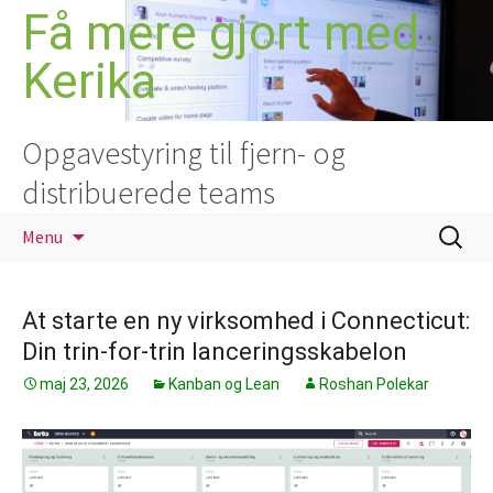
Hop
Få mere gjort med
til
Kerika
indhold
Opgavestyring til fjern- og
distribuerede teams
Søg
Menu
efter:
At starte en ny virksomhed i Connecticut:
Din trin-for-trin lanceringsskabelon
maj 23, 2026
Kanban og Lean
Roshan Polekar