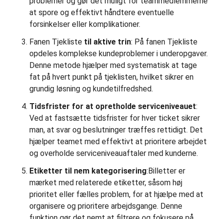
problemer og gør det muligt for teammedlemmerne
at spore og effektivt håndtere eventuelle
forsinkelser eller komplikationer.
Fanen Tjekliste
til aktive trin
: På fanen Tjekliste
opdeles komplekse kundeproblemer i underopgaver.
Denne metode hjælper med systematisk at tage
fat på hvert punkt på tjeklisten, hvilket sikrer en
grundig løsning og kundetilfredshed.
Tidsfrister for at opretholde serviceniveauet
:
Ved at fastsætte tidsfrister for hver ticket sikrer
man, at svar og beslutninger træffes rettidigt. Det
hjælper teamet med effektivt at prioritere arbejdet
og overholde serviceniveauaftaler med kunderne.
Etiketter til nem kategorisering
:Billetter er
mærket med relaterede etiketter, såsom høj
prioritet eller fælles problem, for at hjælpe med at
organisere og prioritere arbejdsgange. Denne
funktion gør det nemt at filtrere og fokusere på