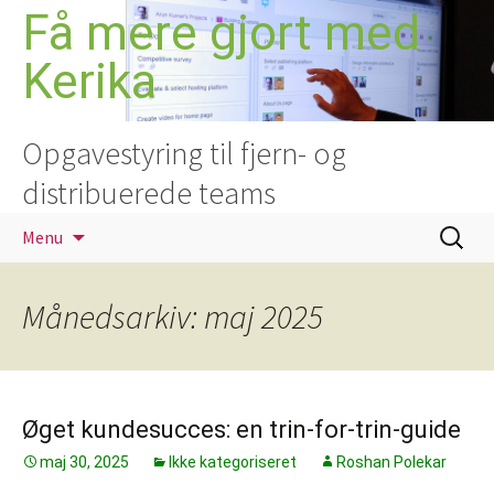
Hop
Få mere gjort med
til
Kerika
indhold
Opgavestyring til fjern- og
distribuerede teams
Søg
Menu
efter:
Månedsarkiv: maj 2025
Øget kundesucces: en trin-for-trin-guide
maj 30, 2025
Ikke kategoriseret
Roshan Polekar