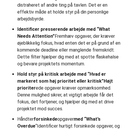
distraheret af andre ting på tavlen. Det er en
effektiv måde at holde styr på din personlige
arbejdsbyrde.
Identificer presserende arbejde med “What
Needs Attention”
Fremhæv opgaver, der kræver
øjeblikkelig fokus, hvad enten det er på grund af en
kommende deadline eller manglende fremskridt.
Dette filter hjælper dig med at spotte flaskehalse
og bevare projektets momentum.
Hold styr på kritisk arbejde med “Hvad er
markeret som høj prioritet eller kritisk”Højt
prioriter
ede opgaver kræver opmærksomhed.
Denne mulighed sikrer, at vigtigt arbejde får det
fokus, det fortjener, og hjælper dig med at drive
projektet mod succes.
Håndter
forsinkede
opgaver
med “What’s
Overdue
“Identificer hurtigt forsinkede opgaver, og