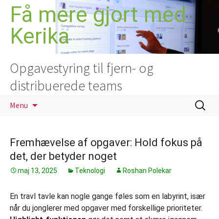
Hop
Få mere gjort med
til
Kerika
indhold
Opgavestyring til fjern- og
distribuerede teams
Søg
Menu
efter:
Fremhævelse af opgaver: Hold fokus på
det, der betyder noget
maj 13, 2025
Teknologi
Roshan Polekar
En travl tavle kan nogle gange føles som en labyrint, især
når du jonglerer med opgaver med forskellige prioriteter.