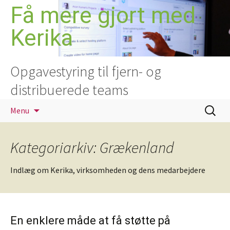
Hop
Få mere gjort med
til
Kerika
indhold
Opgavestyring til fjern- og
distribuerede teams
Søg
Menu
efter:
Kategoriarkiv: Grækenland
Indlæg om Kerika, virksomheden og dens medarbejdere
En enklere måde at få støtte på